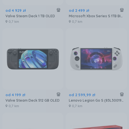
od
4 929
zł
od
2 499
zł
Valve Steam Deck 1 TB OLED
Microsoft Xbox Series S 1TB Biała
0,7 km
0,7 km
od
4 199
zł
od
2 599
,
99
zł
Valve Steam Deck 512 GB OLED
Lenovo Legion Go S (83L30019PB)
0,7 km
0,7 km