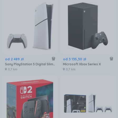
od
2 489
zł
od
3 135
,
30
zł
Sony PlayStation 5 Digital Slim 825GB
Microsoft Xbox Series X
0,7 km
0,7 km