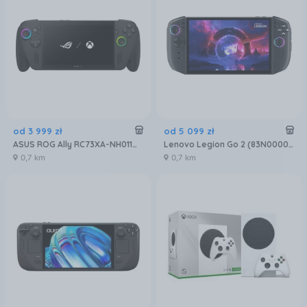
od
3 999
zł
od
5 099
zł
ASUS ROG Ally RC73XA-NH011W Ryzen AI Z2 Extreme
Lenovo Legion Go 2 (83N0000FPB)
0,7 km
0,7 km