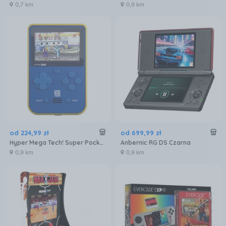
0,7 km
0,9 km
od
224
,
99
zł
od
699
,
99
zł
Hyper Mega Tech! Super Pocket Capcom
Anbernic RG DS Czarna
0,9 km
0,9 km