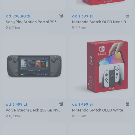
od
998
,
80
zł
od
1 389
zł
Sony PlayStation Portal PS5
Nintendo Switch OLED Neon Red/Blue
0,7 km
0,7 km
od
2 499
zł
od
1 499
zł
Valve Steam Deck 256 GB NVMe
Nintendo Switch OLED White
0,7 km
0,9 km