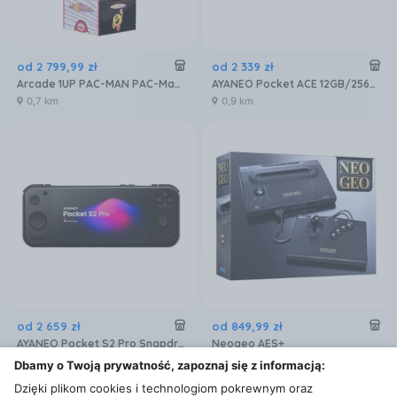
od
2 799
,
99
zł
od
2 339
zł
Arcade 1UP PAC-MAN PAC-Mania Konsola Arcade RETRO 14 Gier Wi-Fi
AYANEO Pocket ACE 12GB/256GB Retro Edition
0,7 km
0,9 km
od
2 659
zł
od
849
,
99
zł
AYANEO Pocket S2 Pro Snapdragon G3 Gen.3 16GB/512GB Czarny
Neogeo AES+
0,9 km
0,7 km
Dbamy o Twoją prywatność, zapoznaj się z informacją:
Dzięki plikom cookies i technologiom pokrewnym oraz