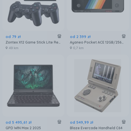
od
79
zł
od
2 399
zł
Zontex X12 Game Stick Lite RetroTV 2.4 +2 pady
Ayaneo Pocket ACE 12GB/256GB Czarny
49 km
0,7 km
od
5 495
,
61
zł
od
549
,
99
zł
GPD WIN Max 2 2025
Blaze Evercade Handheld C64