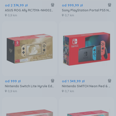
od
2 374
,
99
zł
od
999
,
99
zł
ASUS ROG Ally RC73YA-NH002W Ryzen Z2 A
Sony PlayStation Portal PS5 Nocna czerń
0,9 km
0,7 km
od
999
zł
od
1 349
,
99
zł
Nintendo Switch Lite Hyrule Edition
Nintendo SWITCH Neon Red & Blue Joy-Con (2019)
0,9 km
0,7 km