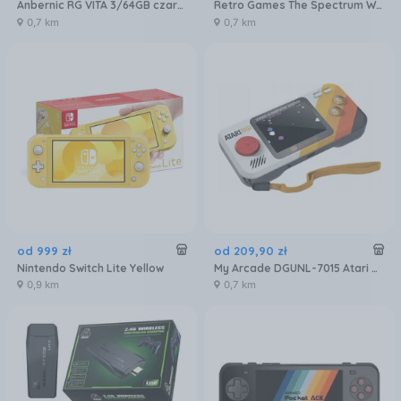
Anbernic RG VITA 3/64GB czarna
Retro Games The Spectrum White Edition
0,7 km
0,7 km
od
999
zł
od
209
,
90
zł
Nintendo Switch Lite Yellow
My Arcade DGUNL-7015 Atari Pocket Player Pro Handheld Portable Gaming System 100 Games
0,9 km
0,7 km