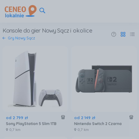
Konsole do gier Nowy Sącz
i okolice
Gry Nowy Sącz
od
2 799
zł
od
2 149
zł
Sony PlayStation 5 Slim 1TB
Nintendo Switch 2 Czarna
0,7 km
0,7 km