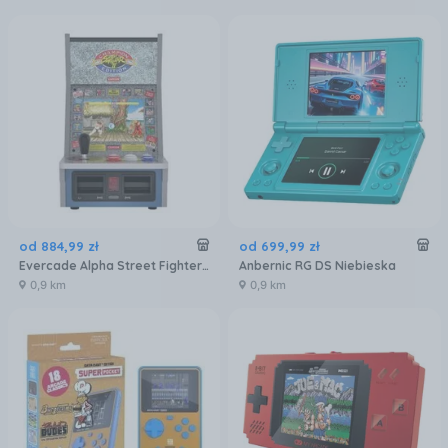
od
884
,
99
zł
od
699
,
99
zł
Evercade Alpha Street Fighter Bartop Arcade FGSTRECONEFIGSARC
Anbernic RG DS Niebieska
0,9 km
0,9 km