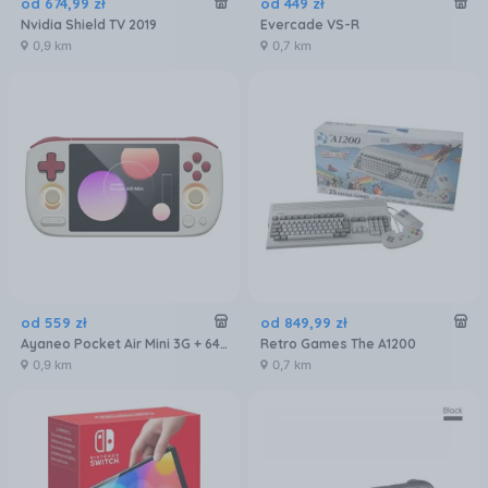
od
674
,
99
zł
od
449
zł
Nvidia Shield TV 2019
Evercade VS-R
0,9 km
0,7 km
od
559
zł
od
849
,
99
zł
Ayaneo Pocket Air Mini 3G + 64GB Retro White
Retro Games The A1200
0,9 km
0,7 km