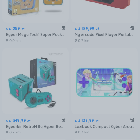
od
259
zł
od
189
,
99
zł
Hyper Mega Tech! Super Pocket Data East Edition
My Arcade Pixel Player Portable Handheld 300 gier (DGUNL3202)
0,9 km
0,7 km
od
349
,
99
zł
od
139
,
99
zł
Hyperkin RetroN Sq Hyper Beach (M01128HYB)
Lexibook Compact Cyber Arcade Frozen 150 gier JL2367FZ
0,7 km
0,7 km