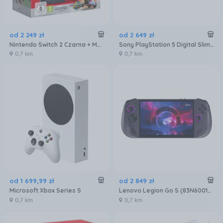
od
2 249
zł
od
2 649
zł
Nintendo Switch 2 Czarna + Mario Kart World
Sony PlayStation 5 Digital Slim 825GB + dodatkowy pad DualSense Biały
0,7 km
0,7 km
od
1 699
,
99
zł
od
2 849
zł
Microsoft Xbox Series S
Lenovo Legion Go S (83N60012PB)
0,7 km
0,7 km