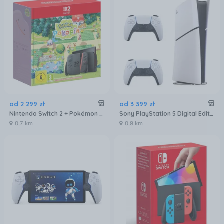
od
2 299
zł
od
3 399
zł
Nintendo Switch 2 + Pokémon Pokopia
Sony PlayStation 5 Digital Edition Slim 1TB + dodatkowy pad DualSense Biały
0,7 km
0,9 km