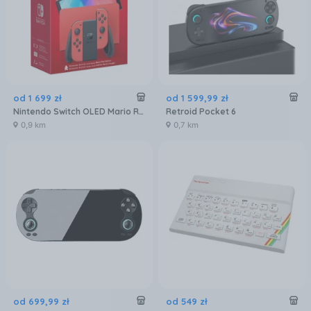
od
1 699
zł
od
1 599
,
99
zł
Nintendo Switch OLED Mario Red Edition
Retroid Pocket 6
0,9 km
0,7 km
od
699
,
99
zł
od
549
zł