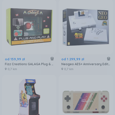
od
159
,
99
zł
od
1 299
,
99
zł
Fizz Creations GALAGA Plug & Play 320162
Neogeo AES+ Anniversary Edition
0,7 km
0,7 km