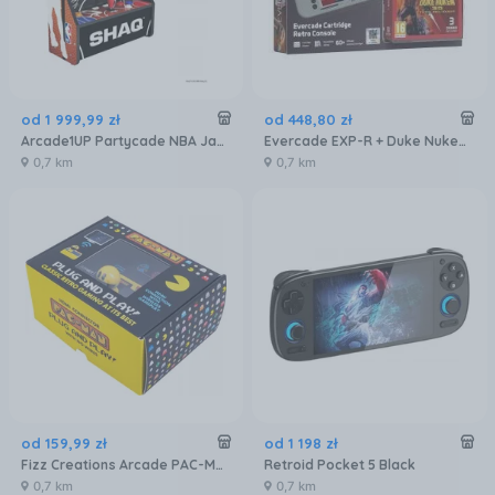
od
1 999
,
99
zł
od
448
,
80
zł
Arcade1UP Partycade NBA Jam Shaq Edition NBSD23160
Evercade EXP-R + Duke Nukem Collection 1
0,7 km
0,7 km
od
159
,
99
zł
od
1 198
zł
Fizz Creations Arcade PAC-MAN Plug & Play 320119
Retroid Pocket 5 Black
0,7 km
0,7 km