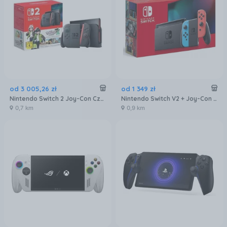
od
3 005
,
26
zł
od
1 349
zł
Nintendo Switch 2 Joy-Con Czarna + Pokémon Legends Z-A
Nintendo Switch V2 + Joy-Con Niebiesko-Czerwony NSH006
0,7 km
0,9 km