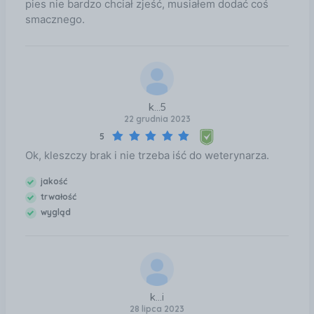
pies nie bardzo chciał zjeść, musiałem dodać coś
zwierzęciu przed podaniem produktu zabijane są w
smacznego.
ciągu 6 godzin. W przypadku kleszczy działanie
rozpoczyna się w ciągu 48 godzin od rozpoczęcia
odżywiania i trwa 1 miesiąc po podaniu produktu.
Kleszcze I. Ricinus obecne na zwierzęciu przed
podaniem produktu zabijane są w ciągu 8 godzin.
k...5
22 grudnia 2023
5
Ok, kleszczy brak i nie trzeba iść do weterynarza.
jakość
trwałość
wygląd
k...i
28 lipca 2023