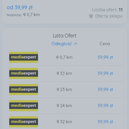
od
39
,
99
zł
Liczba ofert:
11
0,7 km
Najbliżej:
Oferta sklepu
Lista Ofert
Odległość
Cena
0,7 km
39,99 zł
3,1 km
39,99 zł
23 km
39,99 zł
24 km
39,99 zł
32 km
39,99 zł