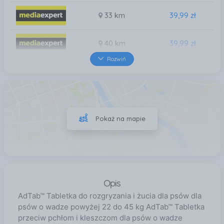
33 km
39,99 zł
40 km
39,99 zł
Rozwiń
45 km
39,99 zł
47 km
39,99 zł
Pokaż na mapie
48 km
39,99 zł
Opis
AdTab™ Tabletka do rozgryzania i żucia dla psów dla
psów o wadze powyżej 22 do 45 kg AdTab™ Tabletka
przeciw pchłom i kleszczom dla psów o wadze