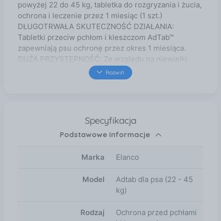
powyżej 22 do 45 kg, tabletka do rozgryzania i żucia,
ochrona i leczenie przez 1 miesiąc (1 szt.)
DŁUGOTRWAŁA SKUTECZNOŚĆ DZIAŁANIA:
Tabletki przeciw pchłom i kleszczom AdTab™
zapewniają psu ochronę przez okres 1 miesiąca.
DUŻA PRZYSTĘPNOŚĆ: Ze względu na niewielki
rozmiar, atrakcyjny smak i postać do rozgryzania i
Rozwiń
żucia, tabletki przeciw pchłom i kleszczom AdTab™
są łatwe do podania. Tabletki należy podawać
bezpośrednio z jedzeniem lub po karmieniu.
ODPOWIEDNIE DAWKOWANIE: Tabletki przeciw
Specyfikacja
pchłom i kleszczom AdTab™ dla psów są dostępne w
Podstawowe informacje
5 dawkach dostosowanych do wagi Twojego psa.
DBAMY O TWOJEGO PUPILA: Podobnie jak Foresto,
Advantix i inne produkty Elanco, tabletki AdTab™
Marka
Elanco
przeciw pchłom i kleszczom dla psów zostały
poddane rygorystycznym testom. SZYBKIE EFEKTY:
Model
Adtab dla psa (22 - 45
Tabletka przeciw kleszczom i pchłom AdTab™ osiąga
kg)
maksymalne stężenie we krwi już po 2 godzinach,
oferując tym samym niemal natychmiastową ochronę
Rodzaj
Ochrona przed pchłami