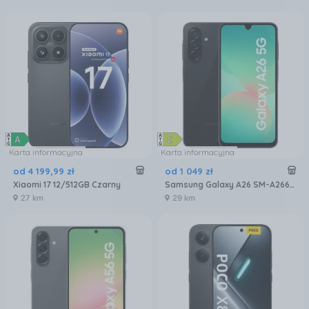
Karta informacyjna
Karta informacyjna
od
4 199
,
99
zł
od
1 049
zł
Xiaomi 17 12/512GB Czarny
Samsung Galaxy A26 SM-A266 6/128GB 5G Czarny
27 km
29 km