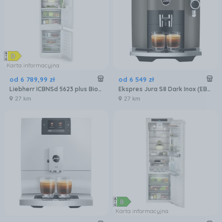
Karta informacyjna
od
6 789
,
99
zł
od
6 549
zł
Liebherr ICBNSd 5623 plus BioFresh NoFrost
Ekspres Jura S8 Dark Inox (EB) 15480
27 km
27 km
Karta informacyjna