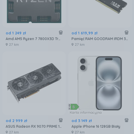
od
1 249
zł
od
1 619
,
99
zł
Amd AM5 Ryzen 7 7800X3D Tray 4,2GHz (100000000910)
Pamięć RAM GOODRAM IRDM 32GB 2x16GB 6400MHz DDR5 CL32 (IR-6400D564L32S)
27 km
27 km
Karta informacyjna
od
2 999
zł
od
3 149
zł
ASUS Radeon RX 9070 PRIME 16GB OC (GRATIPASU544)
Apple iPhone 16 128GB Biały
27 km
27 km