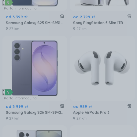
Karta informacyjna
od
3 399
zł
od
2 799
zł
Samsung Galaxy S25 SM-S931 12/256GB Granatowy
Sony PlayStation 5 Slim 1TB
27 km
27 km
Karta informacyjna
od
3 999
zł
od
989
zł
Samsung Galaxy S26 SM-S942 12/256GB Fioletowy
Apple AirPods Pro 3
27 km
27 km