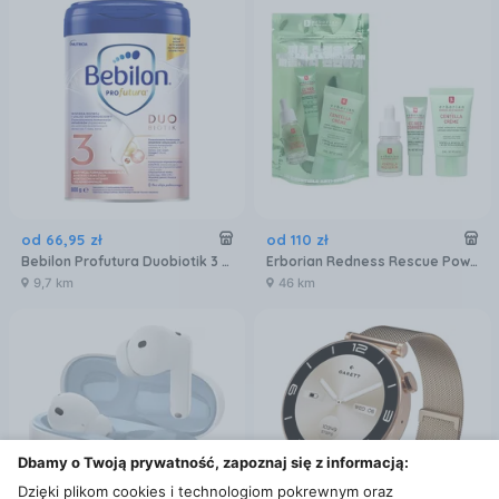
od
66
,
95
zł
od
110
zł
Bebilon Profutura Duobiotik 3 formuła na bazie mleka po 1. roku życia 800 g
Erborian Redness Rescue Power Kit Zestaw Do Pielęgnacji Twarzy
9,7 km
46 km
Dbamy o Twoją prywatność, zapoznaj się z informacją:
Dzięki plikom cookies i technologiom pokrewnym oraz