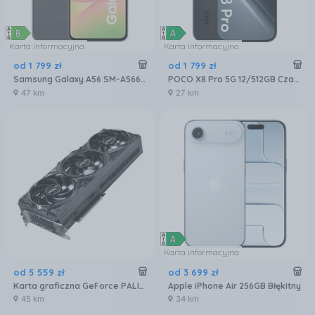
Karta informacyjna
Karta informacyjna
od
1 799
zł
od
1 799
zł
Samsung Galaxy A56 SM-A566 8/256GB Grafitowy
POCO X8 Pro 5G 12/512GB Czarny
47 km
27 km
Karta informacyjna
od
5 559
zł
od
3 699
zł
Karta graficzna GeForce PALIT RTX 5080 Gaming Pro 16GB GDDR7 DLSS 4 (NE75080019T2GB2031A)
Apple iPhone Air 256GB Błękitny
45 km
34 km