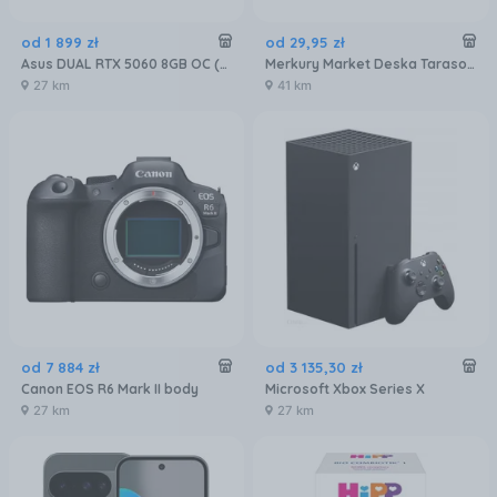
od
1 899
zł
od
29
,
95
zł
Asus DUAL RTX 5060 8GB OC (90YV0N12M0NA00)
Merkury Market Deska Tarasowa Mercado Basic Brąz 2000X120X20Mm MR5601072
27 km
41 km
od
7 884
zł
od
3 135
,
30
zł
Canon EOS R6 Mark II body
Microsoft Xbox Series X
27 km
27 km