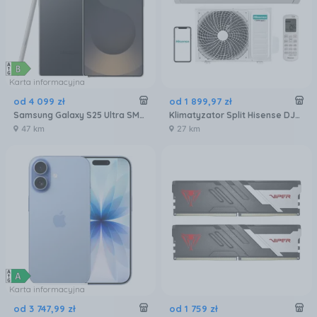
Karta informacyjna
od
4 099
zł
od
1 899
,
97
zł
Samsung Galaxy S25 Ultra SM-S938 12/256GB Tytanowy Czarny
Klimatyzator Split Hisense DJ25LE0EG DJ25LE0EW
47 km
27 km
Karta informacyjna
od
3 747
,
99
zł
od
1 759
zł