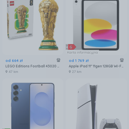
Karta informacyjna
od
664
zł
od
1 769
zł
LEGO Editions Football 43020 Oficjalny Puchar Świata FIFA
Apple iPad 11" 11gen 128GB Wi-Fi Srebrny (MD3Y4HCA)
47 km
27 km