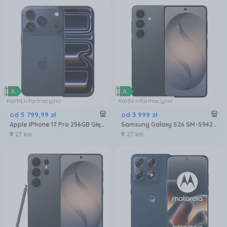
Karta informacyjna
Karta informacyjna
od
5 799
,
99
zł
od
3 999
zł
Apple iPhone 17 Pro 256GB Głębinowy błękit
Samsung Galaxy S26 SM-S942 12/256GB Czarny
27 km
27 km