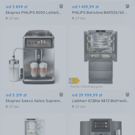
od
3 899
zł
od
1 439
,
99
zł
Ekspres PHILIPS 8000 LatteGo Pro EP8757/12
PHILIPS Baristina BAR320/60 Podwójny pojemnik na ziarna czarny
27 km
27 km
Karta informacyjna
od
5 219
zł
od
29 999
,
99
zł
Ekspres Saeco Xelsis Suprema SM8885/00 Metalowy
Liebherr ECBNe 8872 BioFresh NoFrost
27 km
27 km