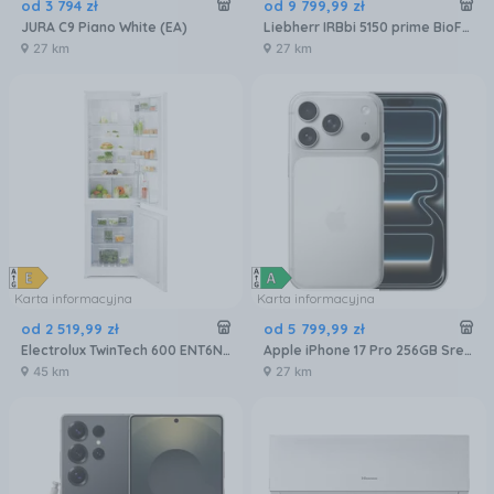
od
3 794
zł
od
9 799
,
99
zł
JURA C9 Piano White (EA)
Liebherr IRBbi 5150 prime BioFresh
27 km
27 km
Karta informacyjna
Karta informacyjna
od
2 519
,
99
zł
od
5 799
,
99
zł
Electrolux TwinTech 600 ENT6NE18S
Apple iPhone 17 Pro 256GB Srebrny
45 km
27 km