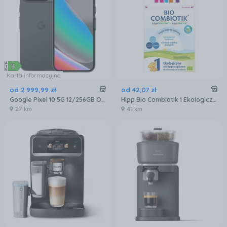
Karta informacyjna
od
2 999
,
99
zł
od
42
,
07
zł
Google Pixel 10 5G 12/256GB Obsydian
Hipp Bio Combiotik 1 Ekologiczne mleko początkowe 550g
27 km
41 km