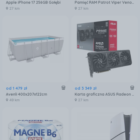
Apple iPhone 17 256GB Gołębi
Pamięć RAM Patrot Viper Venom DDR5 32GB 6000MTs (PVV532G600C30K)
27 km
27 km
od
1 479
zł
od
3 349
zł
Avenli 400x207x122cm
Karta graficzna ASUS Radeon RX 9070 XT Prime OC 16GB (90YV0L71M0NA00)
49 km
27 km