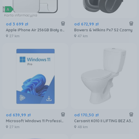
Karta informacyjna
od
3 699
zł
od
672
,
99
zł
Apple iPhone Air 256GB Biały obłok
Bowers & Wilkins Px7 S2 Czarny
27 km
47 km
od
639
,
99
zł
od
170
,
50
zł
Microsoft Windows 11 Professional 32/64 BiT
Cersanit K010 II LIFTING BEZ A3/8C K11-0063-PP
27 km
48 km