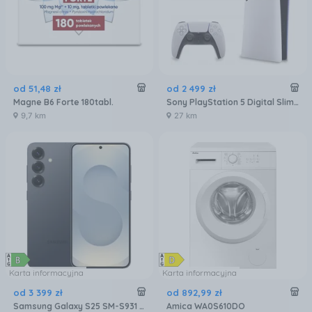
od
51
,
48
zł
od
2 499
zł
Magne B6 Forte 180tabl.
Sony PlayStation 5 Digital Slim 825GB
9,7 km
27 km
Karta informacyjna
Karta informacyjna
od
3 399
zł
od
892
,
99
zł
Samsung Galaxy S25 SM-S931 12/256GB Czarny
Amica WA0S610DO