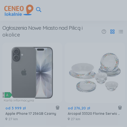
Ogłoszenia Nowe Miasto nad Pilicą
i
okolice
Karta informacyjna
od
3 999
zł
od
276
,
20
zł
Apple iPhone 17 256GB Czarny
Arcopal 33320 Florine Serwis Zestaw Obiadowy 26EL
27 km
27 km