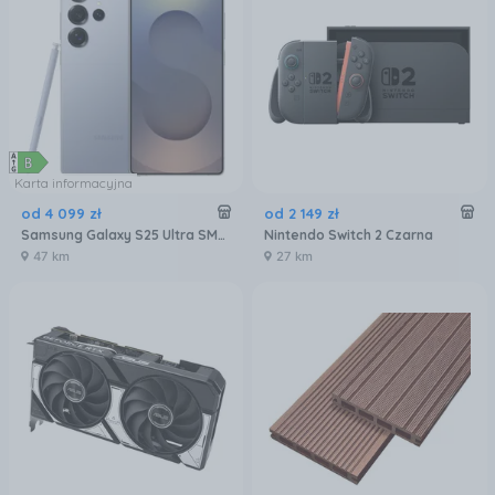
Karta informacyjna
od
4 099
zł
od
2 149
zł
Samsung Galaxy S25 Ultra SM-S938 12/256GB Tytanowy Niebieski
Nintendo Switch 2 Czarna
47 km
27 km