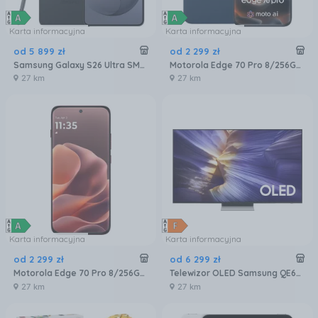
Karta informacyjna
Karta informacyjna
od
5 899
zł
od
2 299
zł
Samsung Galaxy S26 Ultra SM-S948 5G 12/256GB Czarny
Motorola Edge 70 Pro 8/256GB Granatowy
27 km
27 km
Karta informacyjna
Karta informacyjna
od
2 299
zł
od
6 299
zł
Motorola Edge 70 Pro 8/256GB Bordowy
Telewizor OLED Samsung QE65S90FATXXH 65 cali 4K UHD
27 km
27 km