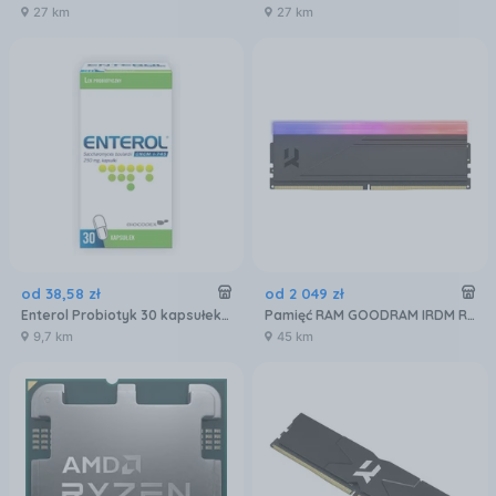
27 km
27 km
od
38
,
58
zł
od
2 049
zł
Enterol Probiotyk 30 kapsułek 250 mg
Pamięć RAM GOODRAM IRDM RGB 32GB [2x16GB 6000MHz DDR5 CL30 DIMM] (IRG60D5L30S32GDC)
9,7 km
45 km