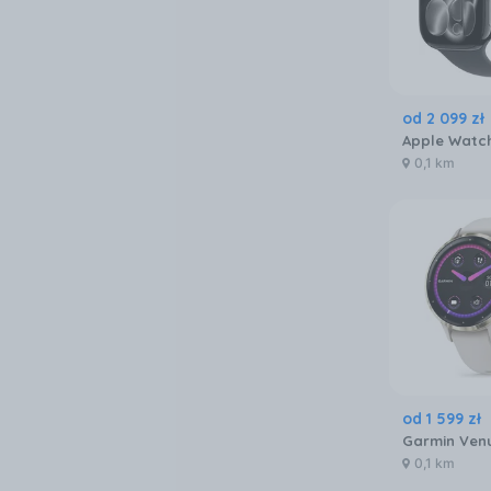
od
2 099
zł
0,1 km
od
1 599
zł
0,1 km