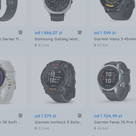
od
1 866
,
07
zł
od
1 599
zł
Apple Watch Series 11 GPS 46mm aluminium onyks pasek sportowy czarny M/L (MEUX4MPA)
Samsung Galaxy Watch8 Classic SM‑L500NZ 46mm Czarny
0,1 km
0,1 km
od
1 379
zł
od
1 704
,
99
zł
Garmin Venu 3S Soft Gold z w kolorze Beżowym 0100278504
Garmin Instinct 3 Solar 45mm Czarny 010-02934-00
0,1 km
44 km