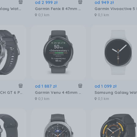
od
2 999
zł
od
949
zł
Samsung Galaxy Watch Ultra 2025 SM‑R965F LTE 47mm Tytanowy niebieski
Garmin Fenix 8 47mm Slate grey z czarnym paskiem
0,1 km
0,1 km
od
1 887
zł
od
1 099
zł
HUAWEI WATCH GT 6 Pro 46mm Active
Garmin Venu 4 45mm Slate z paskiem silikonowym w kolorze Black
0,1 km
0,1 km