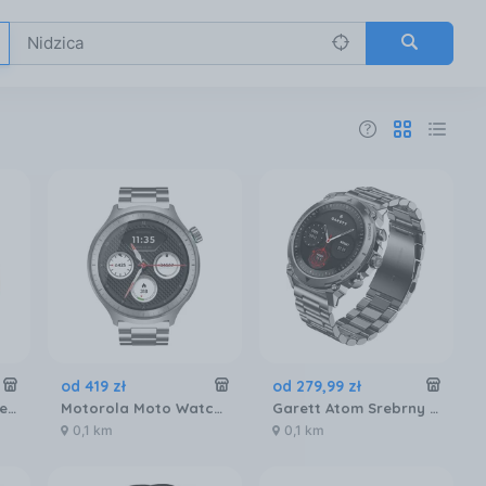
od
419
zł
od
279
,
99
zł
HUAWEI Watch Fit Special Edition Różowy
Motorola Moto Watch Stainless Steel (Silver)
Garett Atom Srebrny Stalowy
0,1 km
0,1 km