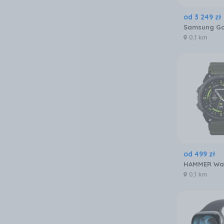
od
3 249
zł
0,1 km
od
499
zł
0,1 km