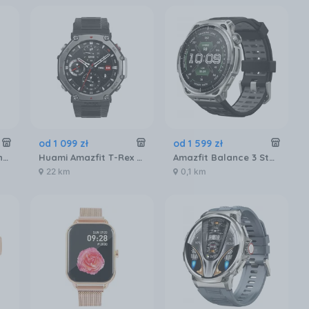
od
1 099
zł
od
1 599
zł
HiFuture Active Czarny (HSSW9BR)
Huami Amazfit T-Rex 3 Czarny
Amazfit Balance 3 Stalowy
22 km
0,1 km