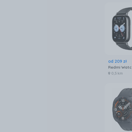
od
209
zł
0,5 km