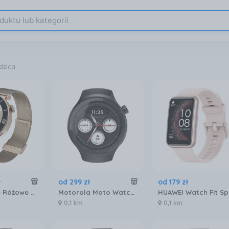
dzica
ł
od
299
zł
od
179
zł
Garett Rose Różowe złoto mesh
Motorola Moto Watch Volcanic Ash (Black)
0,1 km
0,1 km