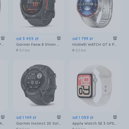
od
3 455
zł
od
1 799
zł
HUAWEI Watch GT 5 Pro 46mm Elite
Garmin Fenix 8 51mm Slate Gray z Czarnym Paskiem
HUAWEI WATCH GT 6 Pro 46mm Elite
0,1 km
0,1 km
od
1 149
zł
od
1 059
zł
HUAWEI WATCH GT 6 41mm Elegant
Garmin Instinct 2X Solar Grafitowy ( 010-02805-00)
Apple Watch SE 3 GPS 40mm aluminium księżycowa poświata pasek sportowy guma w kolorze księżycowa poświata S/M (MEH34MP/A)