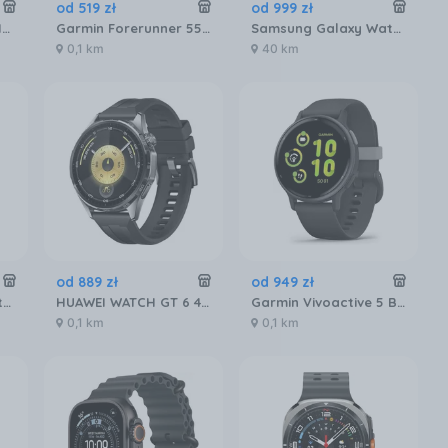
od
519
zł
od
999
zł
Garmin Vivoactive 5 Ivory (010-02862-11)
Garmin Forerunner 55 Czarny (0100256210)
Samsung Galaxy Watch8 SM‑L330ND 44mm Grafitowy
0,1 km
40 km
od
889
zł
od
949
zł
Samsung Galaxy Watch8 SM‑L330NZ 44mm Srebrny
HUAWEI WATCH GT 6 46mm Active
Garmin Vivoactive 5 Black 010-02862-10
0,1 km
0,1 km