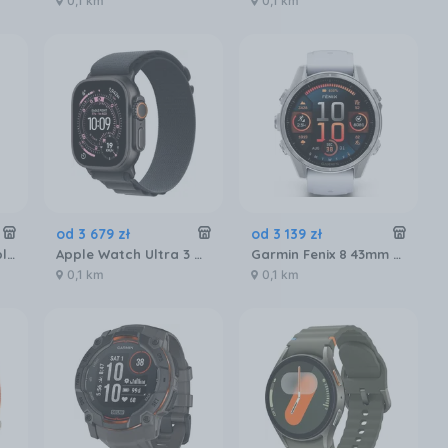
0,1 km
0,1 km
od
3 679
zł
od
3 139
zł
Garmin Venu 3S Pebble Gray 010-02785-00
Apple Watch Ultra 3 GPS + Cellular 49mm tytan czarny opaska Alpine czarna M (MF0V4QPA)
Garmin Fenix 8 43mm Srebrny z białym paskiem
0,1 km
0,1 km