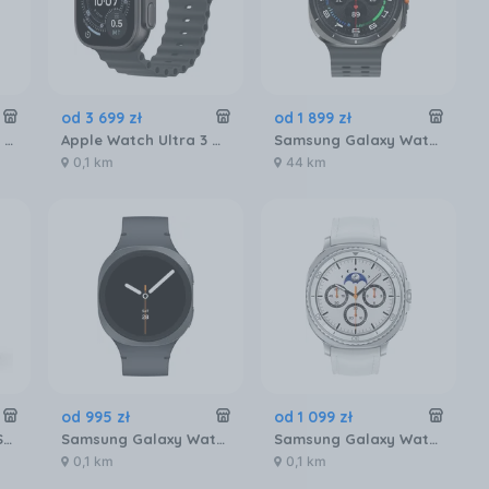
od
3 699
zł
od
1 899
zł
Garmin Venu 3 45mm Grafitowy (0100-2784-01)
Apple Watch Ultra 3 GPS + Cellular 49mm tytan czarny pasek Ocean czarny (MF0J4QPA)
Samsung Galaxy Watch Ultra 2025 SM‑R965F LTE 47mm Tytanowy srebrny
0,1 km
44 km
od
995
zł
od
1 099
zł
Garmin Fenix 7S Pro Solar Grafitowy (0100277601)
Samsung Galaxy Watch8 SM‑L320ND 40mm Grafitowy
Samsung Galaxy Watch8 Classic SM‑L505FZ LTE 46mm Biały
0,1 km
0,1 km