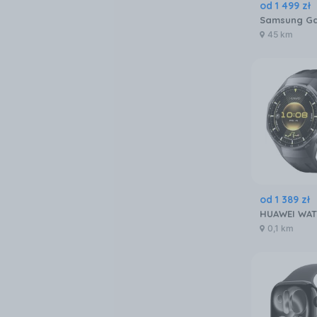
od
1 499
zł
45 km
od
1 389
zł
0,1 km