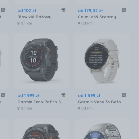
od
102
zł
od
179
,
52
zł
Forever Forevive 5 SB-365 Różowo-Złoty
Blow x16 Różowy
Colmi V69 Srebrny
0,1 km
0,1 km
od
1 999
zł
od
1 599
zł
Redmi Watch 5 Active Srebrny
Garmin Fenix 7x Pro Solar Szaro-czarny (0100-2778-01)
Garmin Venu 3s Beżowy (0100278502)
0,1 km
0,1 km