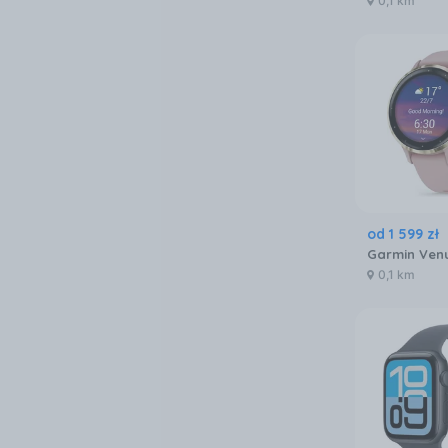
0,1 km
od
1 599
zł
0,1 km