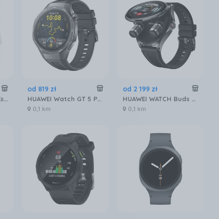
od
819
zł
od
2 199
zł
HUAWEI Watch Fit 3 Księżycowy biały
HUAWEI Watch GT 5 Pro 46mm Active
HUAWEI WATCH Buds 2 Czarny
0,1 km
0,1 km