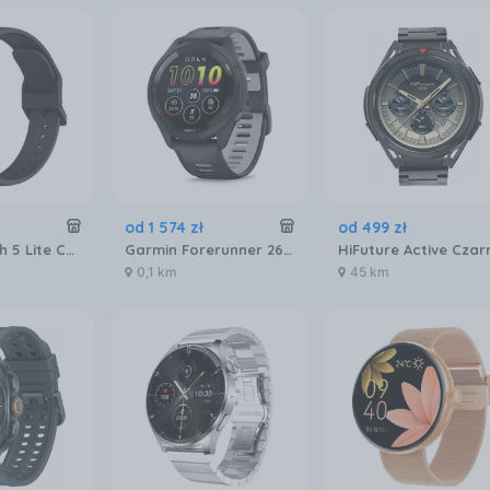
od
1 574
zł
od
499
zł
Redmi Watch 5 Lite Czarny
Garmin Forerunner 265 Czarny (010-02810-10)
0,1 km
45 km