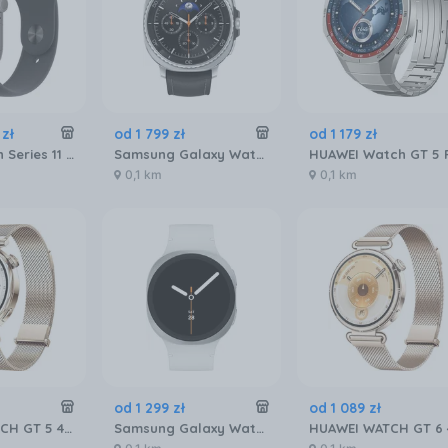
zł
od
1 799
zł
od
1 179
zł
Apple Watch Series 11 GPS 46mm aluminium gwiezdna szarość pasek sportowy czarny M/L (MEV44MPA)
Samsung Galaxy Watch8 Classic SM‑L505FZ LTE 46mm Czarny
0,1 km
0,1 km
od
1 299
zł
od
1 089
zł
HUAWEI WATCH GT 5 41mm Elegant
Samsung Galaxy Watch8 SM‑L320NZ 40mm Srebrny