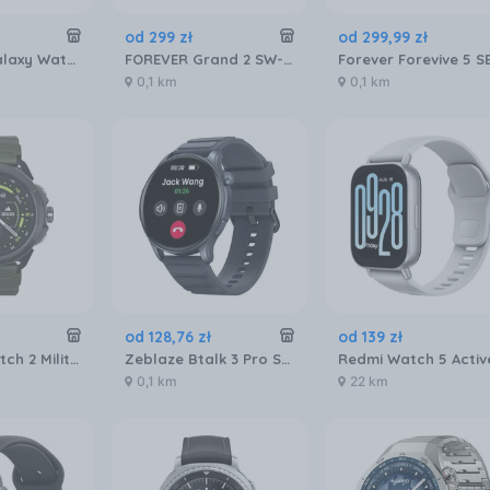
od
299
zł
od
299
,
99
zł
Samsung Galaxy Watch Ultra2 Tytanowo czarny
FOREVER Grand 2 SW-710 Srebrny
0,1 km
0,1 km
od
128
,
76
zł
od
139
zł
HAMMER Watch 2 Military Edition Czarno-zielony
Zeblaze Btalk 3 Pro Szary
0,1 km
22 km