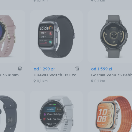
0,1 km
0,1 km
od
1 299
zł
od
1 599
zł
Garmin Venu 3S 41mm Różowy (0100278503)
HUAWEI Watch D2 Czarny
0,1 km
0,1 km