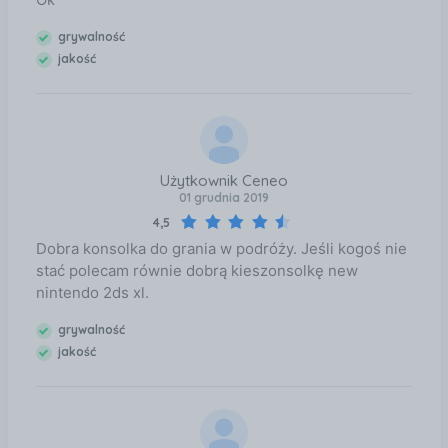
albumu. Newsy i ogłoszenia Najnowsze informacje o
grach przeczytasz na swoim Nintendo Switch.
grywalność
Specyfikacje
jakość
Użytkownik Ceneo
01 grudnia 2019
4,5
Dobra konsolka do grania w podróży. Jeśli kogoś nie
stać polecam równie dobrą kieszonsolkę new
nintendo 2ds xl.
grywalność
jakość