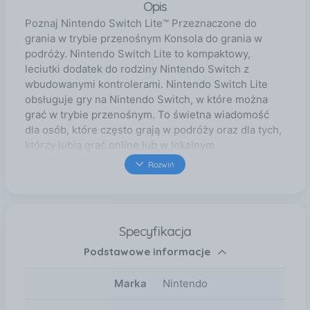
Opis
Poznaj Nintendo Switch Lite™ Przeznaczone do
grania w trybie przenośnym Konsola do grania w
podróży. Nintendo Switch Lite to kompaktowy,
leciutki dodatek do rodziny Nintendo Switch z
wbudowanymi kontrolerami. Nintendo Switch Lite
obsługuje gry na Nintendo Switch, w które można
grać w trybie przenośnym. To świetna wiadomość
dla osób, które często grają w podróży oraz dla tych,
którzy lubią grać online lub w lokalnym
bezprzewodowym multiplayerze z przyjaciółmi i
Rozwiń
rodziną, a już posiadają konsolę Nintendo Switch.
Jako urządzenia przenośnego, Nintendo Switch Lite
nie można podłączyć do telewizora. Możesz nosić
swoje ulubione gry ze sobą Nintendo Switch Lite
Specyfikacja
obsługuje wszystkie gry na Nintendo Switch, w które
Podstawowe informacje
można grać w trybie przenośnym. Jeśli gra wymaga
użycia funkcji kontrolerów Joy-Con, takich jak HD
rumble, IR Motion Camera i Joy-Con motion sensors,
Marka
Nintendo
niektóre opcje nie będą dostępne podczas grania na