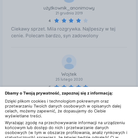
użytkownik_anonimowy
21 grudnia 2019
4
Ciekawy sprzet. Mila rozgrywka. Najlpeszy w tej
cenie. Polecam bardzo, syn zadowolony
Wojtek
25 lutego 2020
5
Dbamy o Twoją prywatność, zapoznaj się z informacją:
Jest dobry mogę jechać busem to mogę grać
Dzięki plikom cookies i technologiom pokrewnym oraz
przetwarzaniu Twoich danych osobowych w opisanych dalej
grywalność
celach, możemy zapewnić, że dopasujemy do Ciebie
jakość
wyświetlane treści.
możliwości
Wyrażając zgodę na przechowywanie informacji na urządzeniu
końcowym lub dostęp do nich i przetwarzanie danych
osobowych (w tym w obszarze profilowania, analiz rynkowych i
Zobacz wszystkie opinie dla Nintendo Switch Lite
statystycznych) sprawiasz, że łatwiej będzie odnaleźć Ci w