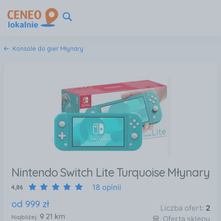
Konsole do gier Młynary
Nintendo Switch Lite Turquoise Młynary
18 opinii
4,86
od
999
zł
Liczba ofert:
2
21 km
Najbliżej:
Oferta sklepu