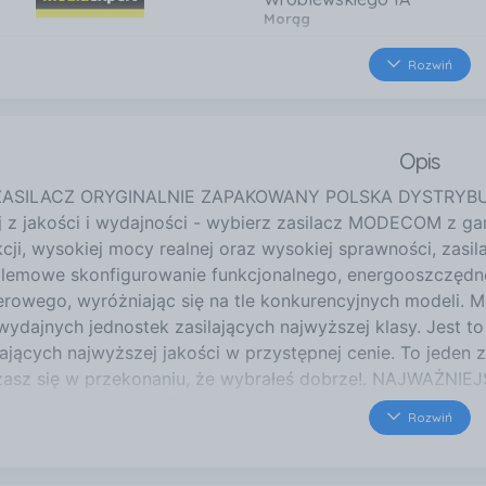
Morąg
48 km
Rozwiń
Al. Rodła 6
Malbork
Opis
ASILACZ ORYGINALNIE ZAPAKOWANY POLSKA DYSTRYBU
j z jakości i wydajności - wybierz zasilacz MODECOM z g
kcji, wysokiej mocy realnej oraz wysokiej sprawności,
lemowe skonfigurowanie funkcjonalnego, energooszczędne
rowego, wyróżniając się na tle konkurencyjnych model
ydajnych jednostek zasilających najwyższej klasy. Jest t
ających najwyższej jakości w przystępnej cenie. To jeden 
zasz się w przekonaniu, że wybrałeś dobrze!. NAJWAŻNIE
dnie rezerwy mocy Bardzo wysoka sprawność - co najmni
Rozwiń
dzona oficjalną certyfikacją 80 PLUS GOLD 230 V EU Prac
tive PFC), wartość współczynnika mocy PF wynosi 0,99 Naj
za 80PLUS GOLD 230V EU Obwód DC/DC o stabilnej konstruk