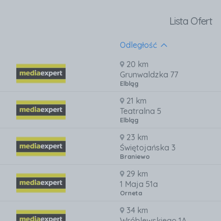
Lista Ofert
Odległość
20 km
Grunwaldzka 77
Elbląg
21 km
Teatralna 5
Elbląg
23 km
Świętojańska 3
Braniewo
29 km
1 Maja 51a
Orneta
34 km
Wróblewskiego 1A