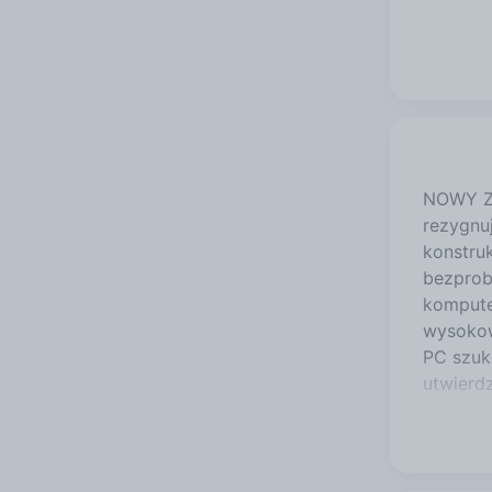
NOWY Z
rezygnu
konstru
bezprob
kompute
wysokow
PC szuk
utwierd
odpowie
potwier
PFC (Ac
zasilac