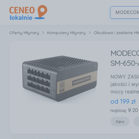
Oferty Młynary
Komputery Młynary
Obudowa i zasilanie M
MODECOM
SM-650
NOWY ZASI
jakości i w
mocy realn
od
199
zł
20
Najbliżej:
Opis