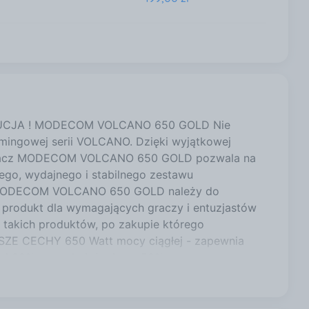
199,00 zł
CJA ! MODECOM VOLCANO 650 GOLD Nie
amingowej serii VOLCANO. Dzięki wyjątkowej
 zasilacz MODECOM VOLCANO 650 GOLD pozwala na
go, wydajnego i stabilnego zestawu
i. MODECOM VOLCANO 650 GOLD należy do
o produkt dla wymagających graczy i entuzjastów
z takich produktów, po zakupie którego
JSZE CECHY 650 Watt mocy ciągłej - zapewnia
ej 92% przy obciążeniu na 50% mocy,
a w pełnym zakresie napięcia 100-240V Aktywne
bardziej stabilna technologia skonfigurowana dla
cji, wykonany w wysokiej technologii - wspiera