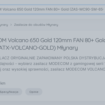
łynary
Zasilacze do obudów Młynary
 Volcano 650 Gold 120mm FAN 80+ Gol
-ATX-VOLCANO-GOLD) Młynary
LACZ ORYGINALNIE ZAPAKOWANY POLSKA DYSTRYBUCJA 
ydajności - wybierz zasilacz MODECOM z gamingowej serii 
ej oraz wysokiej sprawności, zasilacz MODECOM VOLCAN
 km
Specyfikacja
Opinie