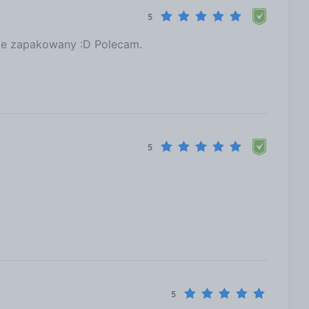
5
jnie zapakowany :D Polecam.
5
5