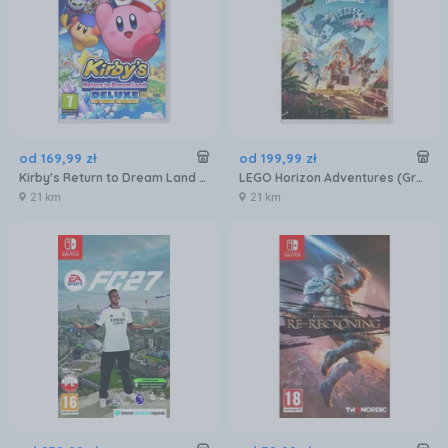
od
169
,
99
zł
od
199
,
99
zł
Kirby's Return to Dream Land Deluxe (Gra NS)
LEGO Horizon Adventures (Gra NS)
21 km
21 km