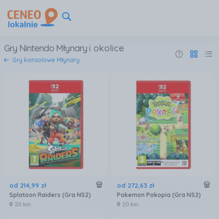
Gry Nintendo Młynary
i okolice
Gry konsolowe Młynary
od
214
,
99
zł
od
272
,
63
zł
Splatoon Raiders (Gra NS2)
Pokemon Pokopia (Gra NS2)
20 km
20 km