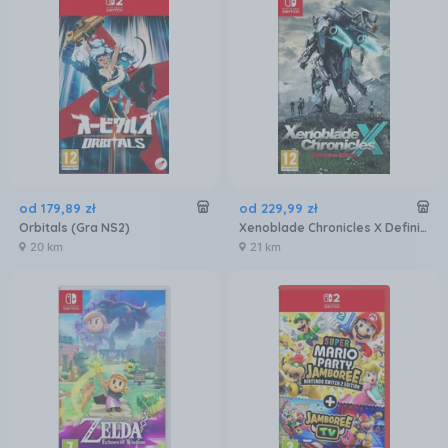
od
179
,
89
zł
od
229
,
99
zł
Orbitals (Gra NS2)
Xenoblade Chronicles X Definitive Edition (Gra NS)
20 km
21 km