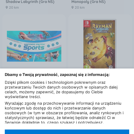
Shadow Labyrinth (Gra NS)
Monopoly (Gra NS)
20 km
20 km
Dbamy o Twoją prywatność, zapoznaj się z informacją:
Dzięki plikom cookies i technologiom pokrewnym oraz
od
170
zł
od
71
,
99
zł
przetwarzaniu Twoich danych osobowych w opisanych dalej
Nintendo Switch Sports (Gra NS Digital)
Rayman Legends Definitive Edition (Gra NS)
celach, możemy zapewnić, że dopasujemy do Ciebie
21 km
20 km
wyświetlane treści.
Wyrażając zgodę na przechowywanie informacji na urządzeniu
końcowym lub dostęp do nich i przetwarzanie danych
osobowych (w tym w obszarze profilowania, analiz rynkowych i
statystycznych) sprawiasz, że łatwiej będzie odnaleźć Ci w
Serwisie dokładnie to, czego szukasz i potrzebujesz.
Administratorem Twoich danych osobowych będzie Ceneo.pl sp.
z o.o., a w niektórych przypadkach (np. identyfikator