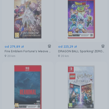
od
279
,
89
zł
od
223
,
29
zł
Fire Emblem Fortune's Weave (Gra NS2)
DRAGON BALL Sparking! ZERO (Gra NS2)
20 km
20 km