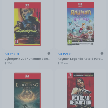
od
269
zł
od
159
zł
Cyberpunk 2077 Ultimate Edition (Gra NS2)
Rayman Legends Retold (Gra NS2)
20 km
21 km