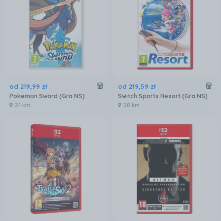
od
219
,
99
zł
od
219
,
59
zł
Pokemon Sword (Gra NS)
Switch Sports Resort (Gra NS)
21 km
20 km