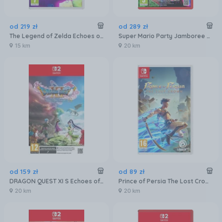
od
219
zł
od
289
zł
The Legend of Zelda Echoes of Wisdom (Gra NS)
Super Mario Party Jamboree + Jamboree TV (Gra NS2)
15 km
20 km
od
159
zł
od
89
zł
DRAGON QUEST XI S Echoes of an Elusive Age Definitive Edition (Gra NS2)
Prince of Persia The Lost Crown (Gra NS)
20 km
20 km