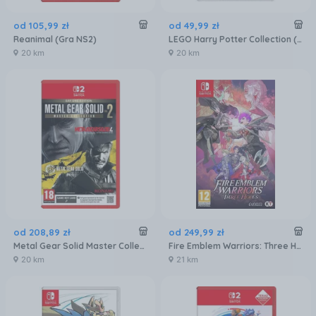
od
105
,
99
zł
od
49
,
99
zł
Reanimal (Gra NS2)
LEGO Harry Potter Collection (Gra NS)
20 km
20 km
od
208
,
89
zł
od
249
,
99
zł
Metal Gear Solid Master Collection Vol.2 - Day One Edition (Gra NS2)
Fire Emblem Warriors: Three Hopes (Gra NS)
20 km
21 km