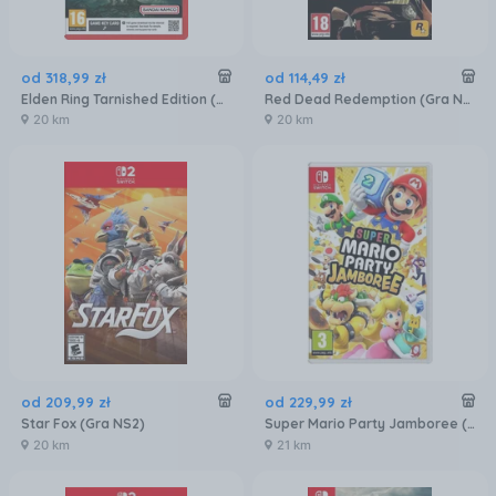
od
318
,
99
zł
od
114
,
49
zł
Elden Ring Tarnished Edition (Gra NS2)
Red Dead Redemption (Gra NS)
20 km
20 km
od
209
,
99
zł
od
229
,
99
zł
Star Fox (Gra NS2)
Super Mario Party Jamboree (Gra NS)
20 km
21 km