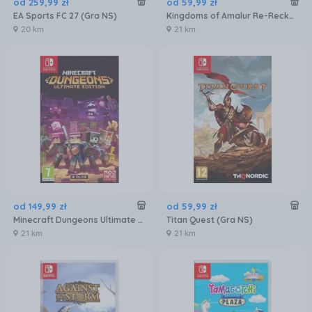
od
259
,
99
zł
od
59
,
99
zł
EA Sports FC 27 (Gra NS)
Kingdoms of Amalur Re-Reckoning (Gra NS)
20 km
21 km
od
149
,
99
zł
od
59
,
99
zł
Minecraft Dungeons Ultimate Edition (Gra NS)
Titan Quest (Gra NS)
21 km
21 km