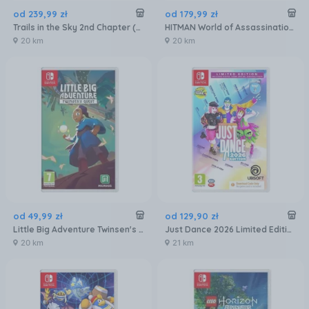
od
239
,
99
zł
od
179
,
99
zł
Trails in the Sky 2nd Chapter (Gra NS2)
HITMAN World of Assassination - Signature Edition (Gra NS2)
20 km
20 km
od
49
,
99
zł
od
129
,
90
zł
Little Big Adventure Twinsen's Quest Remake (Gra NS)
Just Dance 2026 Limited Edition (Gra NS)
20 km
21 km