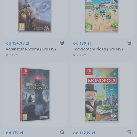
od
154
,
99
zł
od
189
zł
Against the Storm (Gra NS)
Tamagotchi Plaza (Gra NS)
21 km
20 km
od
179
zł
od
142
,
19
zł