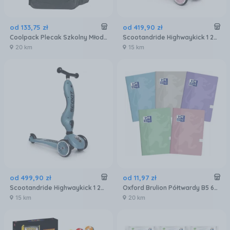
od
133
,
75
zł
od
419
,
90
zł
Coolpack Plecak Szkolny Młodzieżowy Break Black
Scootandride Highwaykick 1 2w1 Jeździk I Hulajnoga Rose
20 km
15 km
od
499
,
90
zł
od
11
,
97
zł
Scootandride Highwaykick 1 2w1 Jeździk I Hulajnoga Steel
Oxford Brulion Półtwardy B5 60K Touch 5 Kol.
15 km
20 km