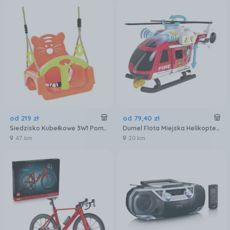
od
219
zł
od
79
,
40
zł
Siedzisko Kubełkowe 3W1 Pomarańczowe
Dumel Flota Miejska Helikopter Strażacki 63921
47 km
20 km