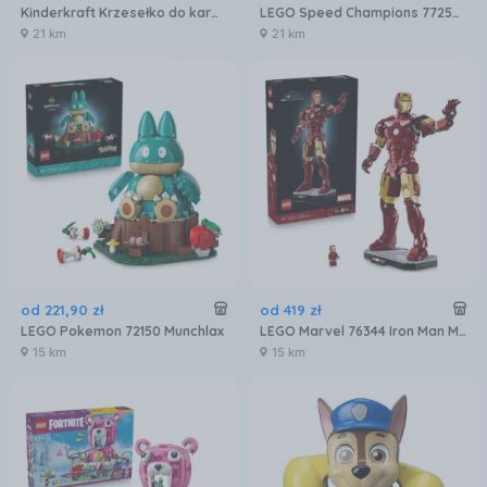
Kinderkraft Krzesełko do karmienia ENOCK szaro-drewniane
LEGO Speed Champions 77252 F1: film — APXGP Team Race Car
21 km
21 km
od
221
,
90
zł
od
419
zł
LEGO Pokemon 72150 Munchlax
LEGO Marvel 76344 Iron Man Mark 3 — edycja kolekcjonerska
15 km
15 km