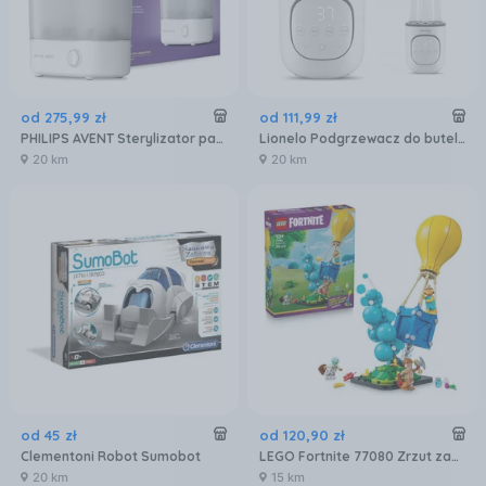
od
275
,
99
zł
od
111
,
99
zł
PHILIPS AVENT Sterylizator parowy SCF291/00
Lionelo Podgrzewacz do butelek pokarmu 5w1 Thermup White
20 km
20 km
od
45
zł
od
120
,
90
zł
Clementoni Robot Sumobot
LEGO Fortnite 77080 Zrzut zaopatrzenia
20 km
15 km