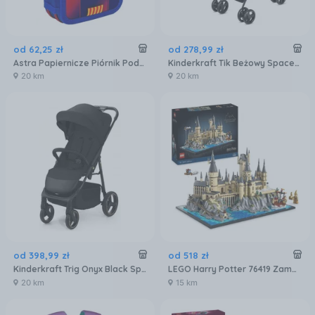
od
62
,
25
zł
od
278
,
99
zł
Astra Papiernicze Piórnik Podwójny Z Wyposażeniem Fc Barcelona
Kinderkraft Tik Beżowy Spacerowy
20 km
20 km
od
398
,
99
zł
od
518
zł
Kinderkraft Trig Onyx Black Spacerowy
LEGO Harry Potter 76419 Zamek Hogwart i błonia
20 km
15 km