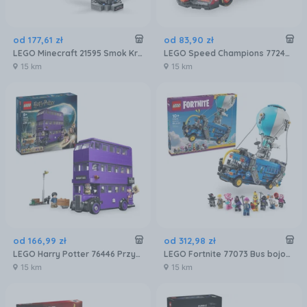
od
177
,
61
zł
od
83
,
90
zł
LEGO Minecraft 21595 Smok Kresu
LEGO Speed Champions 77242 Bolid F1 Ferrari SF-24
15 km
15 km
od
166
,
99
zł
od
312
,
98
zł
LEGO Harry Potter 76446 Przygoda na pokładzie Błędnego Rycerza
LEGO Fortnite 77073 Bus bojowy
15 km
15 km