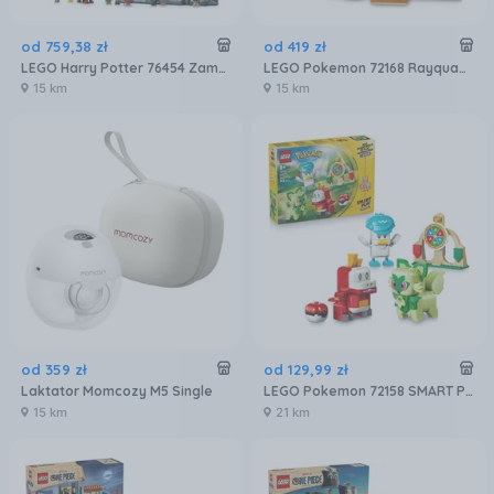
od
759
,
38
zł
od
419
zł
LEGO Harry Potter 76454 Zamek Hogwart: Główna wieża
LEGO Pokemon 72168 Rayquaza
15 km
15 km
od
359
zł
od
129
,
99
zł
Laktator Momcozy M5 Single
LEGO Pokemon 72158 SMART Play: Sprigatito, Fuecoco i Quaxly — bitwa
15 km
21 km