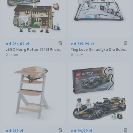
od
264
,
89
zł
od
319
,
99
zł
LEGO Harry Potter 76451 Privet Drive: Wizyta ciotki Marge
Tiny Love Gimastyka Dla Bobasa Z Pałąkami Magiczna Kraina 21272
15 km
21 km
od
249
zł
od
94
,
99
zł