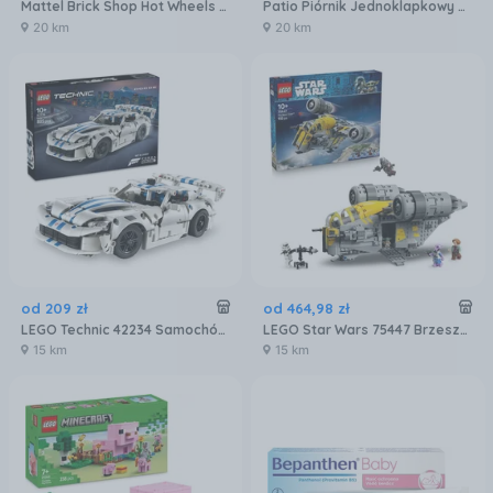
Mattel Brick Shop Hot Wheels Premium Series Mercedes-Benz 300 SL HWW25
Patio Piórnik Jednoklapkowy Bez Wyposażenia Disney Core Clipper Stitch
20 km
20 km
od
209
zł
od
464
,
98
zł
LEGO Technic 42234 Samochód sportowy Dodge Viper GTS-R
LEGO Star Wars 75447 Brzeszczot
15 km
15 km