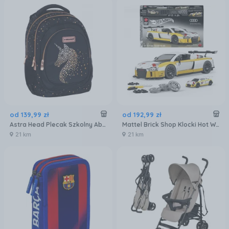
od
139
,
99
zł
od
192
,
99
zł
Astra Head Plecak Szkolny Ab330 Golden Effect Classy Gold 502023084
Mattel Brick Shop Klocki Hot Wheels Elite Series ’15 Audi R8 LMS JFT18
21 km
21 km