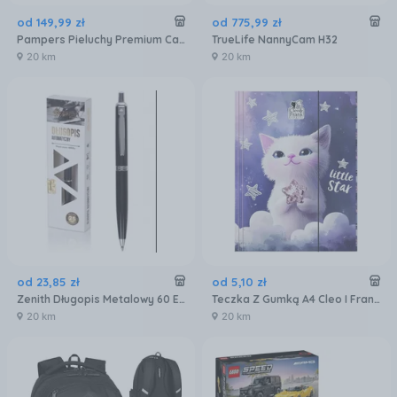
od
149
,
99
zł
od
775
,
99
zł
Pampers Pieluchy Premium Care 7 99 Szt.
TrueLife NannyCam H32
20 km
20 km
od
23
,
85
zł
od
5
,
10
zł
Zenith Długopis Metalowy 60 Elegance Złoty
Teczka Z Gumką A4 Cleo I Frank 47 Kot
20 km
20 km