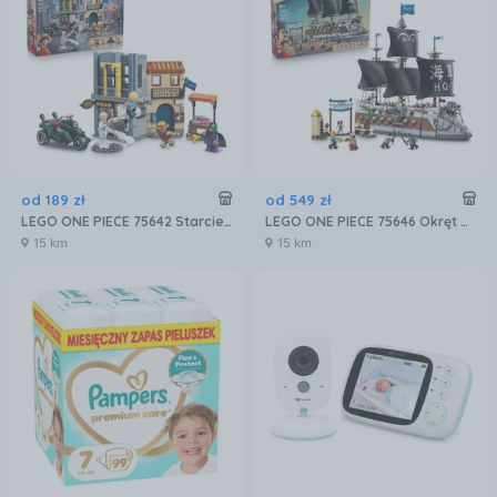
od
189
zł
od
549
zł
LEGO ONE PIECE 75642 Starcie z kapitanem Smokerem
LEGO ONE PIECE 75646 Okręt Garpa
15 km
15 km