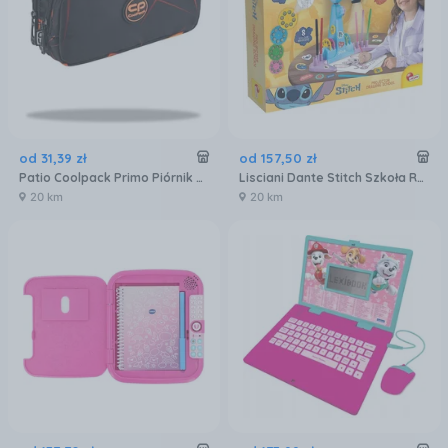
od
31
,
39
zł
od
157
,
50
zł
Patio Coolpack Primo Piórnik Saszetka Podwójna Lava F105749
Lisciani Dante Stitch Szkoła Rysowania Z Projekt.13071
20 km
20 km