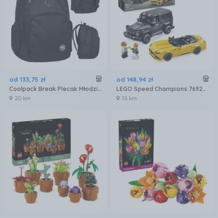
od
133
,
75
zł
od
148
,
94
zł
Coolpack Break Plecak Młodzieżowy Black
LEGO Speed Champions 76924 Mercedes-AMG G 63 i Mercedes-AMG SL 63
20 km
15 km