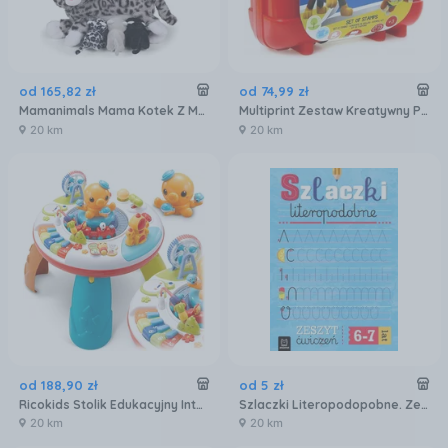
od
165
,
82
zł
od
74
,
99
zł
Mamanimals Mama Kotek Z Małymi 2020602
Multiprint Zestaw Kreatywny Pieczątki Psi Patrol Travel Set 043-42903
20 km
20 km
od
188
,
90
zł
od
5
zł
Ricokids Stolik Edukacyjny Interaktywny 5W1 Tablica Muzyka
Szlaczki Literopodopobne. Zeszyt Ćwiczeń
20 km
20 km