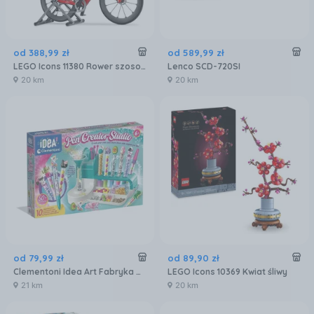
od
388
,
99
zł
od
589
,
99
zł
LEGO Icons 11380 Rower szosowy
Lenco SCD-720SI
20 km
20 km
od
79
,
99
zł
od
89
,
90
zł
Clementoni Idea Art Fabryka Długopisów
LEGO Icons 10369 Kwiat śliwy
21 km
20 km