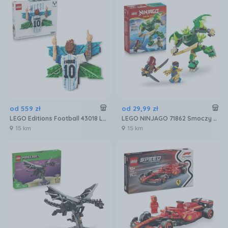
od
559
zł
od
29
,
99
zł
LEGO Editions Football 43018 Lionel Messi — cieszynka
LEGO NINJAGO 71862 Smoczy mech Lloyda — zestaw bitewny
15 km
15 km