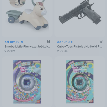
od
189
,
99
zł
od
10
,
10
zł
Smoby Little Pierwszy Jeżdzik Pony Ride-On Kucyk Z Przyczepką
Cabo-Toys Pistolet Na Kulki Plastikowe 6Mm K133
20 km
20 km