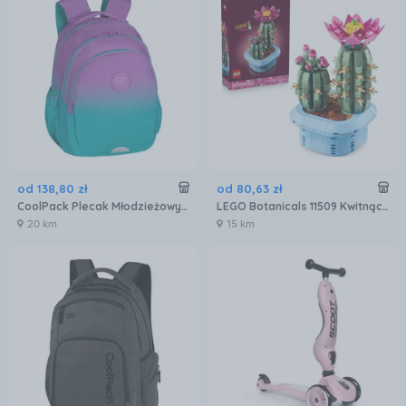
od
138
,
80
zł
od
80
,
63
zł
CoolPack Plecak Młodzieżowy Gradient Blueberry
LEGO Botanicals 11509 Kwitnący kaktus
20 km
15 km