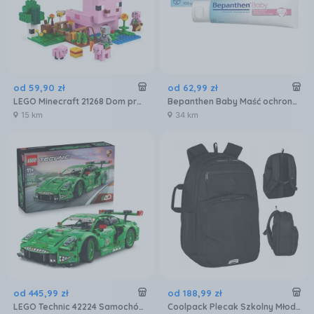
od
59
,
90
zł
od
62
,
99
zł
LEGO Minecraft 21268 Dom prosiaczka
Bepanthen Baby Maść ochronna 100 g
15 km
34 km
od
445
,
99
zł
od
188
,
99
zł
LEGO Technic 42224 Samochód Porsche 911 GT3 R REXY AO Racing
Coolpack Plecak Szkolny Młodzieżowy Grif Black Czarny F100877