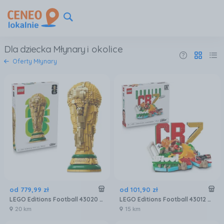
Dla dziecka Młynary
i okolice
Oferty Młynary
od
779
,
99
zł
od
101
,
90
zł
LEGO Editions Football 43020 Oficjalny Puchar Świata FIFA
LEGO Editions Football 43012 Cristiano Ronaldo — piłkarskie momenty
20 km
15 km