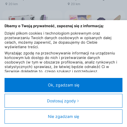
20 km
20 km
Dbamy o Twoją prywatność, zapoznaj się z informacją:
Dzięki plikom cookies i technologiom pokrewnym oraz
przetwarzaniu Twoich danych osobowych w opisanych dalej
celach, możemy zapewnić, że dopasujemy do Ciebie
wyświetlane treści.
Wyrażając zgodę na przechowywanie informacji na urządzeniu
końcowym lub dostęp do nich i przetwarzanie danych
osobowych (w tym w obszarze profilowania, analiz rynkowych i
statystycznych) sprawiasz, że łatwiej będzie odnaleźć Ci w
Serwisie dokładnie to, czego szukasz i potrzebujesz.
Administratorem Twoich danych osobowych będzie Ceneo.pl sp.
od
389
zł
od
37
,
99
zł
z o.o., a w niektórych przypadkach (np. identyfikator
LEGO Editions Music 43031 Podwójna gitara Olivii Rodrigo
Simba Mia I Ja Lalka Czerwony Wróżek Mo And Me 23Cm
internetowy, dane przeglądania)
nasi partnerzy (129 partnerów)
,
Ok, zgadzam się
15 km
20 km
w tym tzw.
“Zaufani Partnerzy IAB” (125 partnerów).
Twoja zgoda jest dobrowolna i obejmuje przetwarzanie danych
osobowych w celach: prezentowania spersonalizowanych treści i
Dostosuj zgody
reklam oraz ich pomiaru, tworzenia statystyk, poprawy
funkcjonalności strony, ułatwienia korzystania z naszych stron.
Nie zgadzam się
Filtry
Zgoda obejmuje także wyszczególnione cele (wg standardu i
klasyfikacji IAB Europe) dla Zaufanych Partnerów IAB: 1)