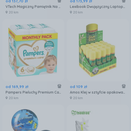
od
137
,
70
zł
od
173
,
99
zł
VTech Magiczny Pamiętnik Na Hasło 61243
Lexibook Dwujęzyczny Laptop Edukacyjny Psi Patrol Pol/Ang
20 km
20 km
od
169
,
99
zł
od
109
zł
Pampers Pieluchy Premium Care 6 140 Sztuk
Amos Klej w sztyfcie opakowanie 20 szt. x 15 g
20 km
20 km