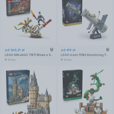
od
260
,
21
zł
od
419
zł
LEGO NINJAGO 71871 Bitwa o Smocze Ostrze
LEGO Icons 11382 Kosmiczny Teleskop Hubble’a
15 km
15 km