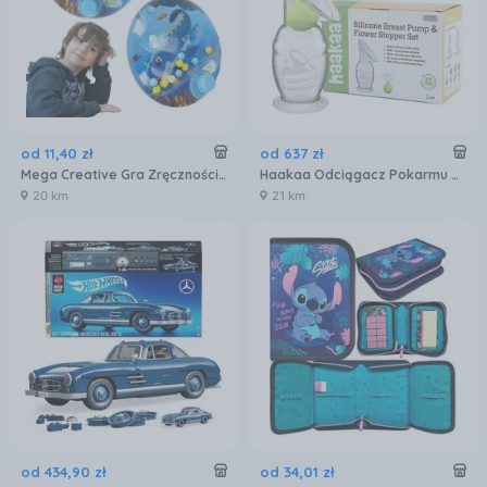
od
11
,
40
zł
od
637
zł
Mega Creative Gra Zręcznościowa Wodna Dino Kulki Dla Dzieci
Haakaa Odciągacz Pokarmu Z Podstawą I Zatyczką Gen. 2 150Ml
20 km
21 km
od
434
,
90
zł
od
34
,
01
zł