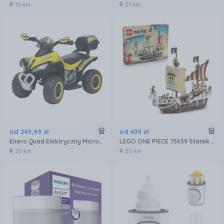
15 km
21 km
od
249
,
99
zł
od
439
zł
Enero Quad Elektryczny Micron Żółty 1032764
LEGO ONE PIECE 75639 Statek piracki Going Merry
20 km
20 km