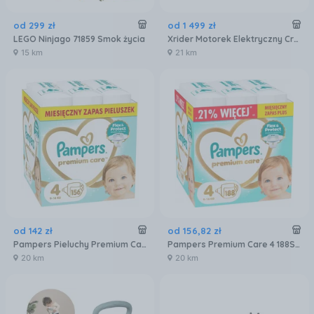
od
299
zł
od
1 499
zł
LEGO Ninjago 71859 Smok życia
Xrider Motorek Elektryczny Cross 12 Pro Żółty
15 km
21 km
od
142
zł
od
156
,
82
zł
Pampers Pieluchy Premium Care 4 156 Sztuk
Pampers Premium Care 4 188Szt. Pieluszki Miesięczny Zapas Plus
20 km
20 km