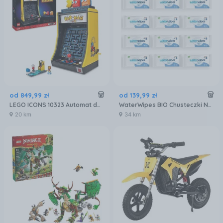
od
849
,
99
zł
od
139
,
99
zł
LEGO ICONS 10323 Automat do gry Pac-Man
WaterWipes BIO Chusteczki Nawilżane 99,9% Wody 12x60 szt.
20 km
34 km