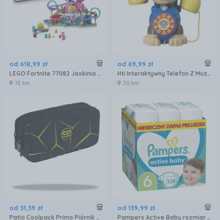
od
618
,
99
zł
od
69
,
99
zł
LEGO Fortnite 77082 Jaskinia Ubawu
Hti Interaktywny Telefon Z Muzyką Psi Patrol Chase
15 km
20 km
od
31
,
39
zł
od
139
,
99
zł
Patio Coolpack Primo Piórnik Saszetka Podwójna Quake F105750
Pampers Active Baby rozmiar 6, 128 pieluszek 13kg-18kg