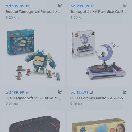
od
249
,
99
zł
od
249
,
99
zł
Bandai Tamagotchi Paradise Frozen Ocean 43426
Tamagotchi Xxl Paradise Od Bandai Namco
20 km
20 km
od
189
,
99
zł
od
154
,
99
zł
LEGO Minecraft 21591 Bitwa z Twisted Wardenem
LEGO Editions Music 43029 Księżyc z koncertu Olivii Rodrigo
21 km
15 km