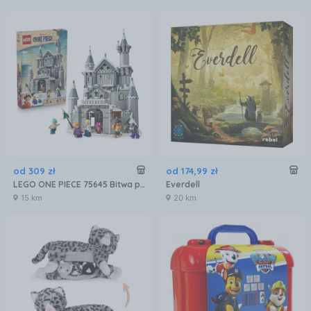
od
309
zł
od
174
,
99
zł
LEGO ONE PIECE 75645 Bitwa pod zamkiem Drum
Everdell
15 km
20 km