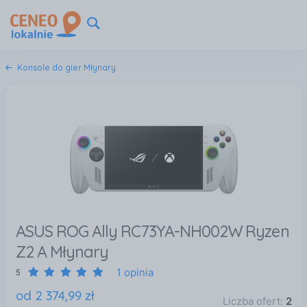
Konsole do gier Młynary
ASUS ROG Ally RC73YA-NH002W Ryzen
Z2 A Młynary
1 opinia
5
od
2 374
,
99
zł
Liczba ofert:
2