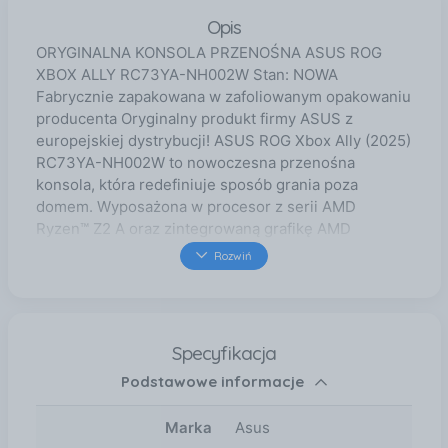
Opis
ORYGINALNA KONSOLA PRZENOŚNA ASUS ROG
XBOX ALLY RC73YA-NH002W Stan: NOWA
Fabrycznie zapakowana w zafoliowanym opakowaniu
producenta Oryginalny produkt firmy ASUS z
europejskiej dystrybucji! ASUS ROG Xbox Ally (2025)
RC73YA-NH002W to nowoczesna przenośna
konsola, która redefiniuje sposób grania poza
domem. Wyposażona w procesor z serii AMD
Ryzen™ Z2 A oraz zintegrowaną grafikę AMD
Radeon™, oferuje płynne działanie i wysoką
Rozwiń
wydajność, niezależnie od tego, czy grasz w
dynamiczne tytuły akcji, czy w produkcje RPG
wymagające precyzyjnej grafiki. Urządzenie działa na
systemie Windows 11 Home, co gwarantuje dostęp
Specyfikacja
nie tylko do gier, ale również do pełnej
Podstawowe informacje
funkcjonalności komputera przenośnego. Dzięki
temu konsola staje się wszechstronnym narzędziem,
które sprawdzi się zarówno w rozrywce, jak i w pracy
Marka
Asus