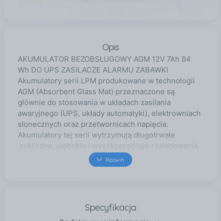
Opis
AKUMULATOR BEZOBSŁUGOWY AGM 12V 7Ah 84
Wh DO UPS ZASILACZE ALARMU ZABAWKI
Akumulatory serii LPM produkowane w technologii
AGM (Absorbent Glass Mat) przeznaczone są
głównie do stosowania w układach zasilania
awaryjnego (UPS, układy automatyki), elektrowniach
słonecznych oraz przetwornicach napięcia.
Akumulatory tej serii wytrzymują długotrwałe
,cykliczne, głębokie i wysokoprądowe rozładowania.
Nie wymagają uzupełniania ani wymiany elektrolitu.
Rozwiń
Są przeznaczone do pracy w każdej pozycji.
Akumulatory tej serii mogą być instalowane w
pomieszczeniach mieszkalnych, ponieważ dana
technologia wytwarzania gwarantuje brak
Specyfikacja
szkodliwych oparów. Akumulatory te wykazują