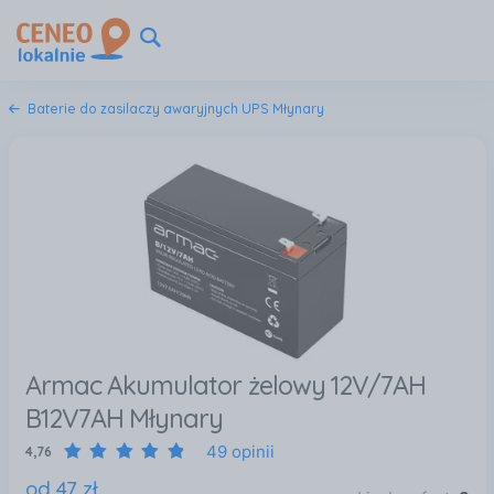
Baterie do zasilaczy awaryjnych UPS Młynary
Armac Akumulator żelowy 12V/7AH
B12V7AH Młynary
49 opinii
4,76
od
47
zł