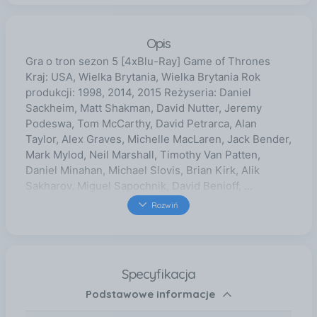
Opis
Gra o tron sezon 5 [4xBlu-Ray] Game of Thrones
Kraj: USA, Wielka Brytania, Wielka Brytania Rok
produkcji: 1998, 2014, 2015 Reżyseria: Daniel
Sackheim, Matt Shakman, David Nutter, Jeremy
Podeswa, Tom McCarthy, David Petrarca, Alan
Taylor, Alex Graves, Michelle MacLaren, Jack Bender,
Mark Mylod, Neil Marshall, Timothy Van Patten,
Daniel Minahan, Michael Slovis, Brian Kirk, Alik
Sakharov, Miguel Sapochnik, David Benioff, ...
Scenariusz: Jane Espenson, Dave Hill, David Benioff,
Rozwiń
George R.R. Martin, Vanessa Taylor, D.B. Weiss,
Ethan J. Antonucci, Gursimran Sandhu, Bryan
Cogman Muzyka: Ramin Djawadi Obsada: David
Bradley, Lena Headey, Patrick Malahide, Iain Glen,
Specyfikacja
Peter Dinklage, Mackenzie Crook, Anton Lesser,
Podstawowe informacje
Noah Taylor, Clive Russell, Burn Gorman, Paul Kaye,
Diana Rigg, Roger Allam, Nikolaj Coster-Waldau,