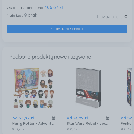
106,67 zł
Ostatnia znana cena:
brak
Najbliżej:
Liczba ofert:
0
Sprawdź na Ceneo.pl
Podobne produkty nowe i używane
od
56
,
99
zł
od
24
,
99
zł
od
52
,
Harry Potter - Advent Calendar 2025 (6072709)
Star Wars Rebel - zestaw 2 zeszytów A6 14,8x10,5x1,2
0,7 km
0,7 km
0,7 k