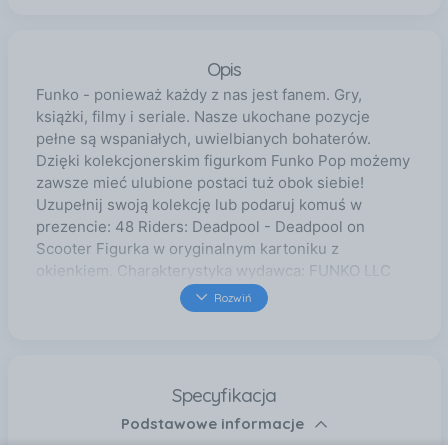
Opis
Funko - ponieważ każdy z nas jest fanem. Gry,
książki, filmy i seriale. Nasze ukochane pozycje
pełne są wspaniałych, uwielbianych bohaterów.
Dzięki kolekcjonerskim figurkom Funko Pop możemy
zawsze mieć ulubione postaci tuż obok siebie!
Uzupełnij swoją kolekcję lub podaruj komuś w
prezencie: 48 Riders: Deadpool - Deadpool on
Scooter Figurka w oryginalnym kartoniku z
okienkiem. Charakterystyka wydawca: FUNKO LLC
wydanie: międzynarodowe Kolekcjonerskie figurki
Rozwiń
Funko Pop - Figurki z dużymi głowami. Funko
wykonane są z mocnego materiału - winylu, który
zapewnia im trwałość i odporność. Estetycznie
wykonane pudełko z przezroczystym okienkiem
Specyfikacja
sprawia, że świetnie prezentują się na półkach i
Podstawowe informacje
biurkach kolekcjonerów. Nie wyrzucaj pudełka.
Akcesoria Funko to kolekcjonerskie gadżety dla