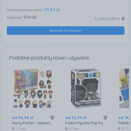
59,69 zł
Ostatnia znana cena:
brak
Najbliżej:
Liczba ofert:
0
Sprawdź na Ceneo.pl
Podobne produkty nowe i używane
od
56
,
99
zł
od
52
,
99
zł
od
74
,
Harry Potter - Advent Calendar 2025 (6072709)
Funko Figurka Pop Football: England Bukayo Saka
0,7 km
0,7 km
0,7 k