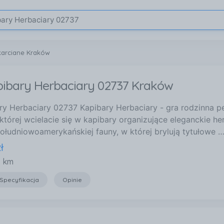
karciane Kraków
pibary Herbaciary 02737 Kraków
ary Herbaciary 02737 Kapibary Herbaciary - gra rodzinna p
której wcielacie się w kapibary organizujące eleganckie he
ołudniowoamerykańskiej fauny, w której brylują tytułowe 
ł
9 km
Specyfikacja
Opinie