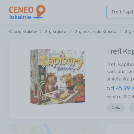
Oferty Kraków
Gry Kraków
Gry bez prądu Kraków
Gry 
Trefl Ka
Trefl Kapib
karciana, w 
śmietanka p
od
45
,
99
z
0,
Najbliżej:
Opis