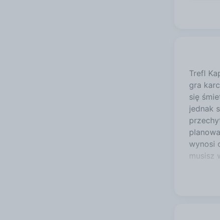
Trefl Ka
gra karc
się śmie
jednak s
przechy
planowa
wynosi 
musisz w
zdobyć 
perfekcy
emocjon
Świetni
dotyczą