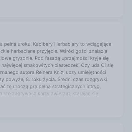
52,49 zł
45,99 zł
na pełna uroku! Kapibary Herbaciary to wciągająca
nckie herbaciane przyjęcie. Wśród gości znalazła
54,27 zł
ułowe gryzonie. Pod fasadą uprzejmości kryje się
 najwięcej smakowitych ciasteczek! Czy uda Ci się
znanego autora Reinera Knizi uczy umiejętności
52,49 zł
zy powyżej 8. roku życia. Średni czas rozgrywki
ć tę uroczą grę pełną strategicznych intryg,
urze zagrywasz karty zwierząt, starając się
52,49 zł
 przeciwników. Czy zdołasz zorganizować
czek? Przygotuj imbryczek, filiżanki i rozpocznij
zji urodzin, Dnia Dziecka lub pod choinkę.
il spędzanych w gronie rodzinnym. Zasoby
stwie produktu PL OSTRZEŻENIE Nieodpowiednie