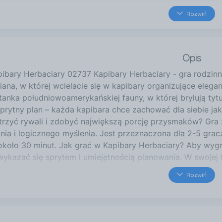
4,2 km
Rozwiń
ul. Stawowa 61
Kraków
4,2 km
Opis
Pokoju 44
Kraków
pibary Herbaciary 02737 Kapibary Herbaciary - gra rodzin
4,2 km
iana, w której wcielacie się w kapibary organizujące elega
Lindego 7c
tanka południowoamerykańskiej fauny, w której brylują tyt
Kraków
prytny plan – każda kapibara chce zachować dla siebie jak
5,0 km
trzyć rywali i zdobyć największą porcję przysmaków? Gra 
ul. Bora-Komorowskiego 37
nia i logicznego myślenia. Jest przeznaczona dla 2-5 grac
Kraków
około 30 minut. Jak grać w Kapibary Herbaciary? Aby wygra
5,1 km
ykazać się sprytem i umiejętnością planowania. W swojej t
Zakopiańska 62
jak najwięcej ciasteczek, jednocześnie uważając na ruchy
Rozwiń
Kraków
jne przyjęcie i wyjść z niego z największym zapasem ciaste
ującą rozgrywkę! Gry planszowe to doskonały prezent z oka
e sprawdzą się podczas spotkania towarzyskiego oraz chw
ce bezpieczeństwa i produktów Informacje o bezpieczeń