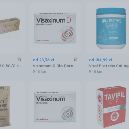
od
28
,
36
zł
od
184
,
99
zł
Maltan Maść 0,3G/G 40ml
Visaxinum D Dla Dorosłych Cera Trądzikowa 30tabl.
16 km
16 km