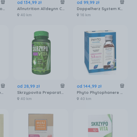
od
134
,
99
zł
od
99
,
99
zł
Solinea Revibel Hydrolizowany Kolagen Rybi 30sasz.
Allnutrition Alldeynn Collarose Flex smak mango-marakuja 360g
Doppelherz System Kollagen Beauty 25ml/30 Ampułek
40 km
16 km
od
28
,
99
zł
od
144
,
99
zł
Lewitan Drożdże Piwowarskie 200szt.
Skrzypovita Preparat Na Włosy Skórę I Paznokcie 80kaps.
Phyto Phytophanere Duo 2x120kaps.
40 km
40 km