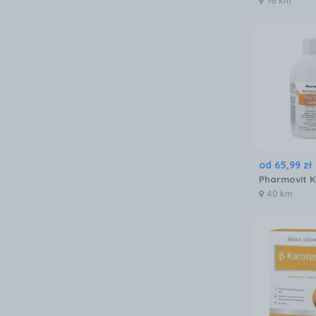
16 km
od
65
,
99
zł
40 km