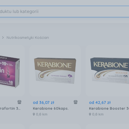
Nutrikosmetyki Kościan
od
36
,
07
zł
od
42
,
67
zł
Aflofarm Kerafortin 30tabl.
Kerabione 60kaps.
0,6 km
0,6 km