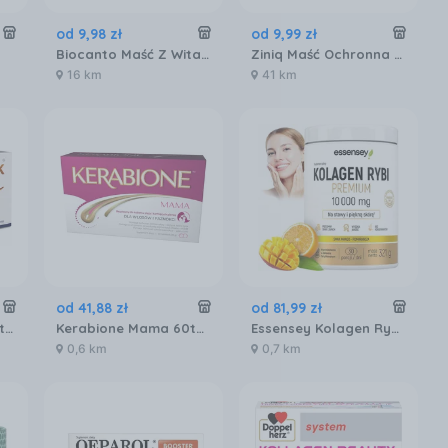
od
9
,
98
zł
od
9
,
99
zł
Biocanto Maść Z Witaminą A 30g
Ziniq Maść Ochronna Z Witaminą A 1500 25G
16 km
41 km
od
41
,
88
zł
od
81
,
99
zł
Perspiblock Forte 30tabl.
Kerabione Mama 60tabl.
Essensey Kolagen Rybi Premium 10000mg 321 G
0,6 km
0,7 km