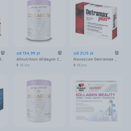
od
134
,
99
zł
od
21
,
15
zł
Pharmovit Kolagen 12000 Max 30x30ml
Allnutrition Alldeynn Collarose Fish Raspberry Wild Strawberry 300g
Novascon Detramax Plus 60tabl. Powlekanych
16 km
16 km