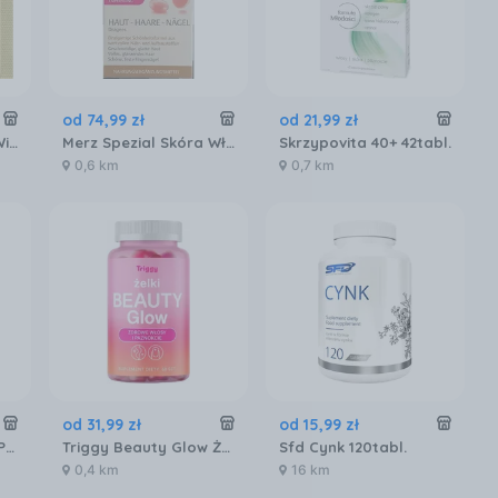
od
74
,
99
zł
od
21
,
99
zł
Intenson Kolagen + Witamina C + Kwas Hialuronowy Ananasowy 11,5g
Merz Spezial Skóra Włosy I Paznokcie 120szt.
Skrzypovita 40+ 42tabl.
0,6 km
0,7 km
od
31
,
99
zł
od
15
,
99
zł
Solgar Włosy Skóra Paznokcie 120tabl.
Triggy Beauty Glow Żelki 60Szt.
Sfd Cynk 120tabl.
0,4 km
16 km