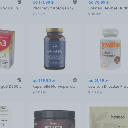
od
171
,
99
zł
od
70
,
99
zł
Biotebal Plus Włosy Skóra Paznokcie 40tabl.
Pharmovit Kolagen 12 000 Active 30x30ml
16 km
16 km
od
179
,
90
zł
od
21
,
39
zł
XeniVIT Omega3 D2000, 60 kaps.
kaps. ułki Na Wsparcie Kondycji Skóry My Best Collagen 120szt. Mybestpharm
40 km
40 km