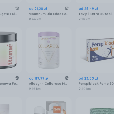
od
21
,
28
zł
od
25
,
49
zł
Twój Cel To Gęste I Długie Włosy Biotyna 4 x Tak 400tabl.
Visaxinum Dla Młodzieży 30tabl.
Tavipil Extra 60tabl.
44 km
16 km
od
119
,
99
zł
od
23
,
50
zł
Reme Kolagenowa Formuła Piękna Truskawka 150g
Alldeynn Collarose Mango 300g
16 km
40 km