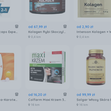
od
67
,
99
zł
od
2
,
90
zł
Ducray Anacaps Expert 3x30kaps.
Kolagen Rybi Skoczylas 150g
0,4 km
0,4 km
od
16
,
20
zł
od
99
,
99
zł
Naturell Beta-Karoten + E 60tabl.
Colfarm Maxi Krzem 30kaps.
16 km
16 km