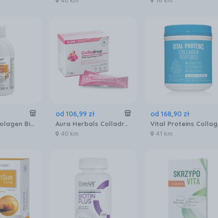
40 km
16 km
od
106
,
99
zł
od
168
,
90
zł
Pharmovit Kolagen Biotyna Msm Koenzym Q10 500ml
Aura Herbals Colladrop Glow Kolagen Morski 5000mg 30szt.
40 km
41 km