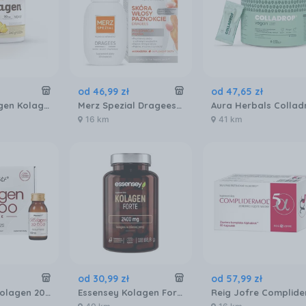
od
46
,
99
zł
od
47
,
65
zł
Olimp Collagen Kolagen Rybi W Proszku 240g
Merz Spezial Dragees 60szt.
16 km
41 km
od
30
,
99
zł
od
57
,
99
zł
Pharmovit Kolagen 20 000 Elite 20 but. po 60 ml
Essensey Kolagen Forte 2400mg 120kaps.