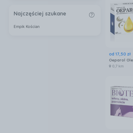
Najczęściej szukane
Empik Kościan
od
17
,
50
zł
0,7 km