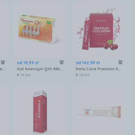
od
19
,
59
zł
od
142
,
99
zł
Vital Proteins Collagen Peptides 567g
Gal Koenzym Q10 48kaps.
Natu.Care Premium Kolagen 10000mg Wiśnia 30sasz.
16 km
16 km