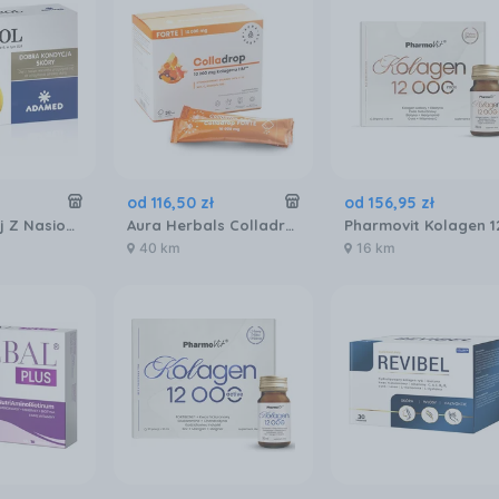
od
116
,
50
zł
od
156
,
95
zł
Oeparol Olej Z Nasion Wiesiołka 60kaps.
Aura Herbals Colladrop Forte Kolagen Morski 10000mg 30sasz.
40 km
16 km