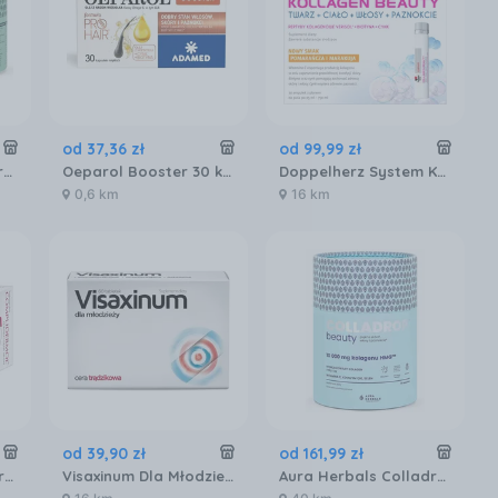
od
37
,
36
zł
od
99
,
99
zł
Aura Herbals Colladrop Vegan Kolagen Booster Vollagen 2000mg 30sasz.
Oeparol Booster 30 kapsułek
Doppelherz System Kollagen Beauty Pomarańcza I Marakuja 25mlx30szt.
0,6 km
16 km
od
39
,
90
zł
od
161
,
99
zł
Reig Jofre Complidermol 5 Alfa 60kaps.
Visaxinum Dla Młodzieży 60tabl.
Aura Herbals Colladrop Beauty Kolagen Hmg 10000mg Ananasowy 30sasz.