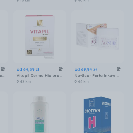
16 km
40 km
od
64
,
59
zł
od
69
,
94
zł
Vital Proteins Collagen Peptides Kolagen Na Piękne Włosy Skórę I Paznokcie 567g
Vitapil Dermo Hialuronowe nawilżenie 60 kaps.
No-Scar Perła Inków Krem Z Masy Perłowej Na Blizny 50ml
43 km
44 km