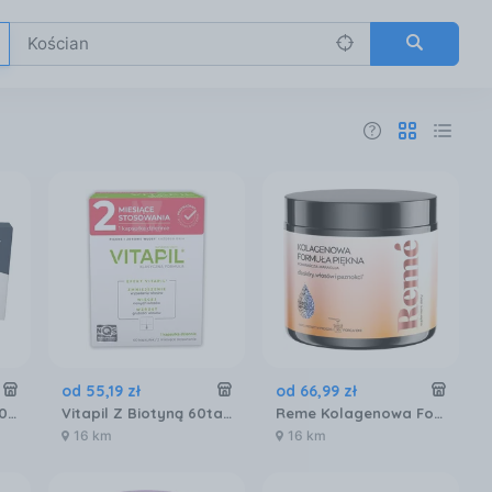
od
55
,
19
zł
od
66
,
99
zł
Kerabione Booster 30kaps.
Vitapil Z Biotyną 60tabl.
Reme Kolagenowa Formuła Piękna Pomarańcza 150g
16 km
16 km