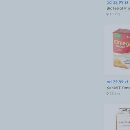
od
32
,
99
zł
16 km
od
29
,
99
zł
16 km