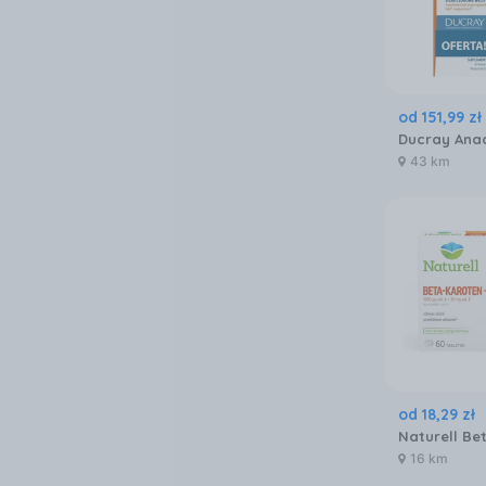
od
151
,
99
zł
43 km
od
18
,
29
zł
16 km