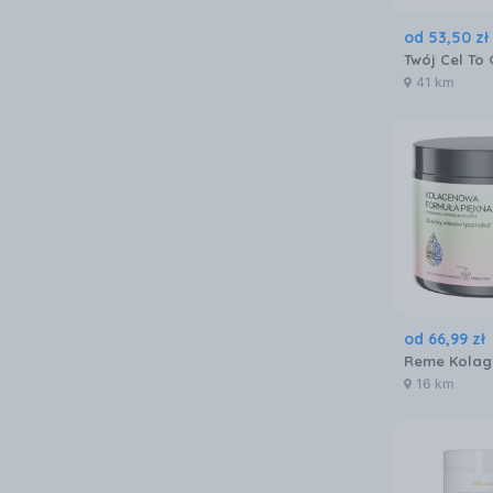
od
53
,
50
zł
41 km
od
66
,
99
zł
16 km