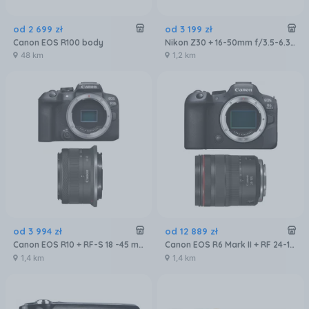
od
2 699
zł
od
3 199
zł
Canon EOS R100 body
Nikon Z30 + 16-50mm f/3.5-6.3 VR
48 km
1,2 km
od
3 994
zł
od
12 889
zł
Canon EOS R10 + RF-S 18 -45 mm F4.5 - 6.3 IS STM
Canon EOS R6 Mark II + RF 24-105 F4 L IS USM
1,4 km
1,4 km