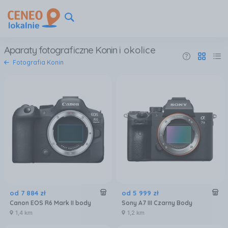
Aparaty fotograficzne Konin
i okolice
Fotografia Konin
od
7 884
zł
od
5 999
zł
Canon EOS R6 Mark II body
Sony A7 III Czarny Body
1,4 km
1,2 km