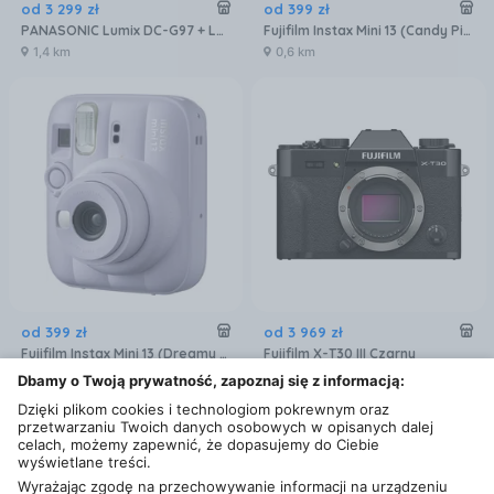
od
3 299
zł
od
399
zł
PANASONIC Lumix DC-G97 + Lumix G VARIO 12-60mm F3.5-5.6 POWER OIS
Fujifilm Instax Mini 13 (Candy Pink)
1,4 km
0,6 km
od
399
zł
od
3 969
zł
Fujifilm Instax Mini 13 (Dreamy Purple)
Fujifilm X-T30 III Czarny
0,6 km
1,4 km
Dbamy o Twoją prywatność, zapoznaj się z informacją:
Dzięki plikom cookies i technologiom pokrewnym oraz
przetwarzaniu Twoich danych osobowych w opisanych dalej
celach, możemy zapewnić, że dopasujemy do Ciebie
wyświetlane treści.
Wyrażając zgodę na przechowywanie informacji na urządzeniu