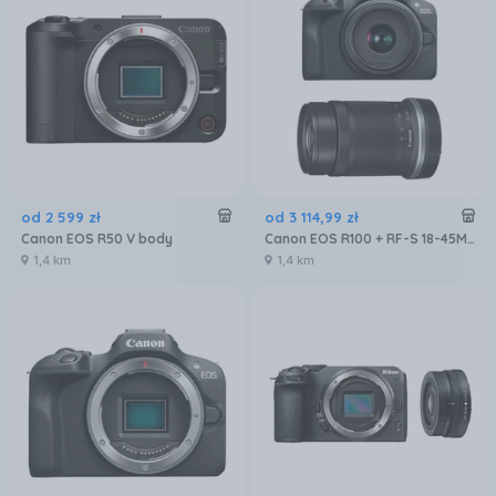
od
2 599
zł
od
3 114
,
99
zł
Canon EOS R50 V body
Canon EOS R100 + RF-S 18-45MM IS STM + RF-S 55-210MM F5-7.1 IS STM
1,4 km
1,4 km