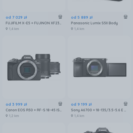
od
7 029
zł
od
5 889
zł
FUJIFILM X-E5 + FUJINON XF23mm f/2.8 R WR Srebrny
Panasonic Lumix S5II Body
1,4 km
1,4 km
od
3 999
zł
od
9 199
zł
Canon EOS R50 + RF-S 18-45 IS STM + RF-S 55-210MM F5-7.1 IS STM
Sony A6700 + 18-135/3.5-5.6 E OSS
1,2 km
1,4 km