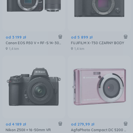
od
3 199
zł
od
5 899
zł
Canon EOS R50 V + RF-S 14-30mm F4-6.3 IS STM PZ
FUJIFILM X-T50 CZARNY BODY
1,4 km
1,4 km
od
4 189
zł
od
279
,
99
zł
Nikon Z50II + 16-50mm VR
AgfaPhoto Compact DC 5200 Różowy