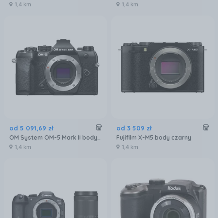
1,4 km
1,4 km
od
5 091
,
69
zł
od
3 509
zł
OM System OM-5 Mark II body Czarny
Fujifilm X-M5 body czarny
1,4 km
1,4 km