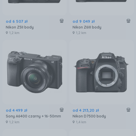
od
6 507
zł
od
9 049
zł
Nikon Z5II body
Nikon Z6III body
1,2 km
1,2 km
od
4 499
zł
od
4 213
,
20
zł
Sony A6400 czarny + 16-50mm
Nikon D7500 body
1,2 km
1,4 km