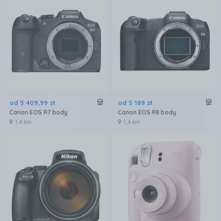
od
5 409
,
99
zł
od
5 189
zł
Canon EOS R7 body
Canon EOS R8 body
1,4 km
1,4 km