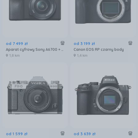
od
7 499
zł
od
3 199
zł
Aparat cyfrowy Sony A6700 + obiektyw 16-50mm - ILCE-6700L
Canon EOS RP czarny body
1,6 km
1,4 km
od
1 599
zł
od
3 639
zł