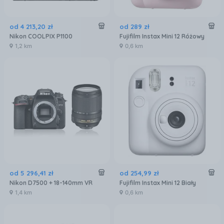
od
4 213
,
20
zł
od
289
zł
Nikon COOLPIX P1100
Fujifilm Instax Mini 12 Różowy
1,2 km
0,6 km
od
5 296
,
41
zł
od
254
,
99
zł
Nikon D7500 + 18-140mm VR
Fujifilm Instax Mini 12 Biały
1,4 km
0,6 km