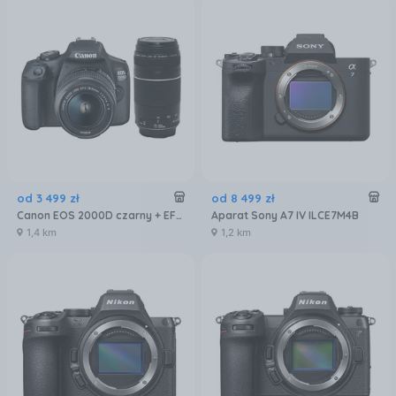
od
3 499
zł
od
8 499
zł
Canon EOS 2000D czarny + EF-S 18-55mm IS II + EF 75-300mm III
Aparat Sony A7 IV ILCE7M4B
1,4 km
1,2 km