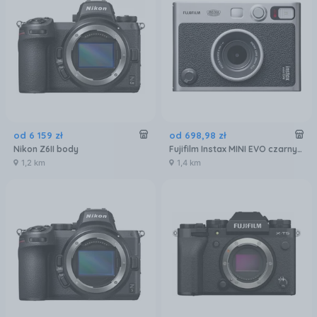
od
6 159
zł
od
698
,
98
zł
Nikon Z6II body
Fujifilm Instax MINI EVO czarny (TYPE C)
1,2 km
1,4 km