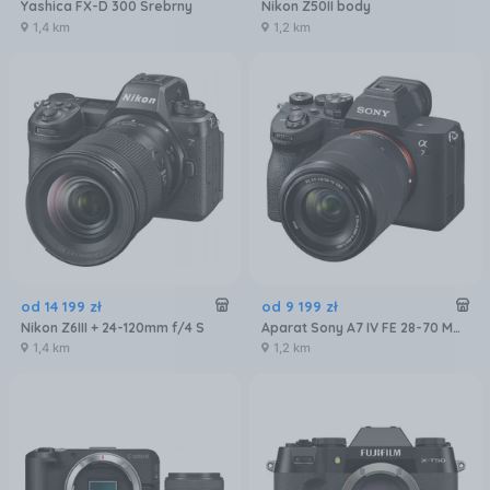
Yashica FX-D 300 Srebrny
Nikon Z50II body
1,4 km
1,2 km
od
14 199
zł
od
9 199
zł
Nikon Z6III + 24-120mm f/4 S
Aparat Sony A7 IV FE 28-70 MM F/3.5-5.6 ILCE7M4K
1,4 km
1,2 km