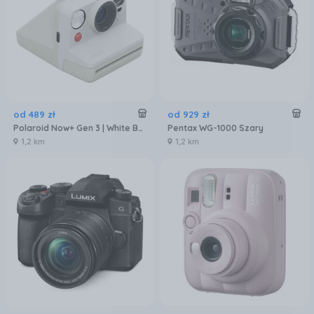
od
489
zł
od
929
zł
Polaroid Now+ Gen 3 | White Bundle
Pentax WG-1000 Szary
1,2 km
1,2 km