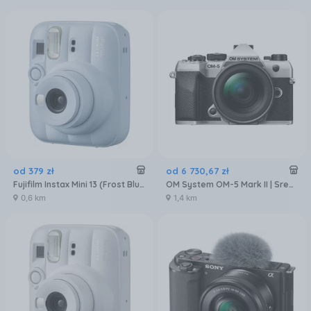
od
379
zł
od
6 730
,
67
zł
Fujifilm Instax Mini 13 (Frost Blue)
OM System OM-5 Mark II | Srebrny + OM System ED 12-45 mm f4.0 PRO
0,6 km
1,4 km