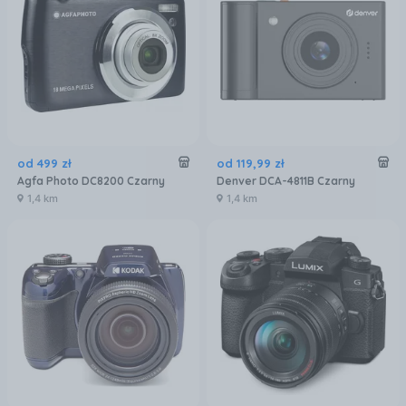
od
499
zł
od
119
,
99
zł
Agfa Photo DC8200 Czarny
Denver DCA-4811B Czarny
1,4 km
1,4 km