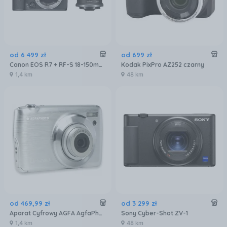
od
6 499
zł
od
699
zł
Canon EOS R7 + RF-S 18-150mm IS STM
Kodak PixPro AZ252 czarny
1,4 km
48 km
od
469
,
99
zł
od
3 299
zł
Aparat Cyfrowy AGFA AgfaPhoto DC8200 18MP 8x zoom / Srebrny
Sony Cyber-Shot ZV-1
1,4 km
48 km