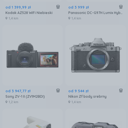
od
1 399
,
99
zł
od
3 999
zł
Kodak AZ528 WiFi Niebieski
Panasonic DC-G97H Lumix Hybrydowy + H-FSA14140 14–140mm, F3.5–5.6
1,4 km
1,4 km
od
3 947
,
77
zł
od
9 544
zł
Sony ZV-1 II (ZV1M2BDI)
Nikon Zf body srebrny
1,2 km
1,4 km