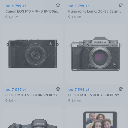
od
4 799
zł
od
4 799
zł
Canon EOS R10 + RF-S 18-150mm F3.5-6.3 IS STM
Panasonic Lumix DC-S9 Czarno-srebrny + Obiektyw Lumix S 18-40 mm f/4.5-6.3
1,2 km
1,4 km
od
7 037
zł
od
7 599
zł
FUJIFILM X-E5 + FUJINON XF23mm f/2.8 R WR Czarny
FUJIFILM X-T5 BODY SREBRNY
1,4 km
1,4 km