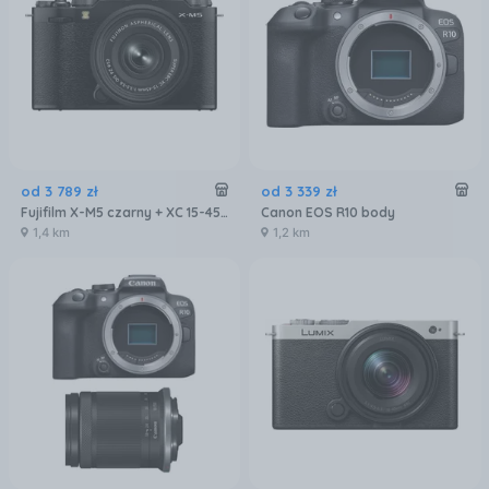
od
3 789
zł
od
3 339
zł
Fujifilm X-M5 czarny + XC 15-45mm f/3.5-5.6 OIS PZ
Canon EOS R10 body
1,4 km
1,2 km