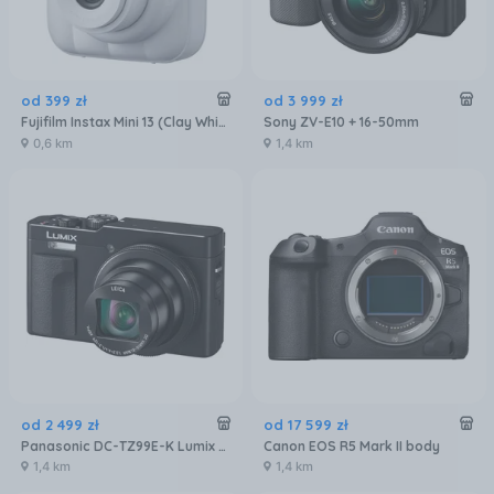
od
399
zł
od
3 999
zł
Fujifilm Instax Mini 13 (Clay White)
Sony ZV-E10 + 16-50mm
0,6 km
1,4 km
od
2 499
zł
od
17 599
zł
Panasonic DC-TZ99E-K Lumix Czarny
Canon EOS R5 Mark II body
1,4 km
1,4 km