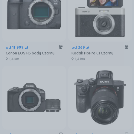
od
11 999
zł
od
369
zł
Canon EOS R5 body Czarny
Kodak PixPro C1 Czarny
1,4 km
1,4 km