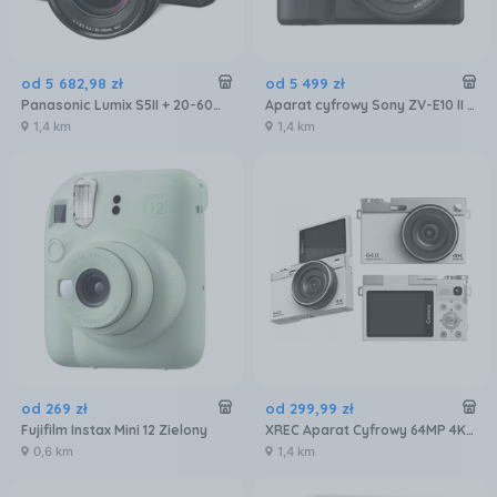
od
5 682
,
98
zł
od
5 499
zł
Panasonic Lumix S5II + 20-60mm f/3.5-5.6
Aparat cyfrowy Sony ZV-E10 II + obiektyw E PZ 16-50mm f/3.5-5.6 OSS II
1,4 km
1,4 km
od
269
zł
od
299
,
99
zł
Fujifilm Instax Mini 12 Zielony
XREC Aparat Cyfrowy 64MP 4K 16x ZOOM Obrotowy Ekran LCD 2,88" C77 / Biały (5904647833388)
0,6 km
1,4 km