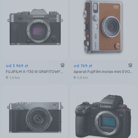
od
3 969
zł
od
769
zł
FUJIFILM X-T30 III GRAFITOWY BODY
Aparat FujiFilm Instax mini EVO brązowy
1,4 km
0,6 km