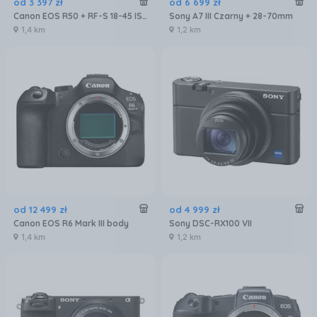
od
3 397
zł
od
6 699
zł
Canon EOS R50 + RF-S 18-45 IS STM
Sony A7 III Czarny + 28-70mm
1,4 km
1,2 km
od
12 499
zł
od
4 999
zł
Canon EOS R6 Mark III body
Sony DSC-RX100 VII
1,4 km
1,2 km