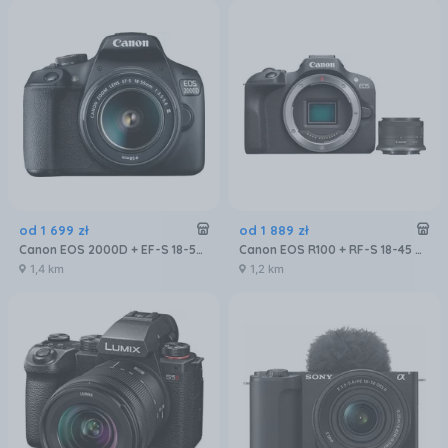
od
1 699
zł
od
1 889
zł
Canon EOS 2000D + EF-S 18-55mm f/3,5-5,6 DC III
Canon EOS R100 + RF-S 18-45 mm f/4.5-6.3 IS STM
1,4 km
1,2 km