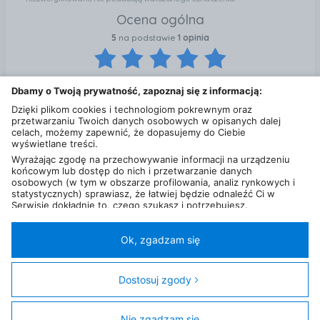
Ocena ogólna
5
na podstawie
1 opinia
Dbamy o Twoją prywatność, zapoznaj się z informacją:
Dzięki plikom cookies i technologiom pokrewnym oraz
przetwarzaniu Twoich danych osobowych w opisanych dalej
celach, możemy zapewnić, że dopasujemy do Ciebie
j...c
wyświetlane treści.
01 sierpnia 2025
Wyrażając zgodę na przechowywanie informacji na urządzeniu
5
końcowym lub dostęp do nich i przetwarzanie danych
Dobra jakość
osobowych (w tym w obszarze profilowania, analiz rynkowych i
statystycznych) sprawiasz, że łatwiej będzie odnaleźć Ci w
Serwisie dokładnie to, czego szukasz i potrzebujesz.
Administratorem Twoich danych osobowych będzie Ceneo.pl sp.
z o.o., a w niektórych przypadkach (np. identyfikator
internetowy, dane przeglądania)
nasi partnerzy (129 partnerów)
,
Ok, zgadzam się
w tym tzw.
“Zaufani Partnerzy IAB” (125 partnerów).
Polityka prywatności
Liczba użytkowników (DSA)
Kontakt
Kategorie
Miasta
Sklepy
FAQ
Regulamin
Twoja zgoda jest dobrowolna i obejmuje przetwarzanie danych
osobowych w celach: prezentowania spersonalizowanych treści i
Dostosuj zgody
© 2013 - 2026
Ceneo.pl sp. z o.o.
reklam oraz ich pomiaru, tworzenia statystyk, poprawy
funkcjonalności strony, ułatwienia korzystania z naszych stron.
Ta strona jest chroniona przez reCAPTCHA i obowiązują ją
Warunki korzystania z
Nie zgadzam się