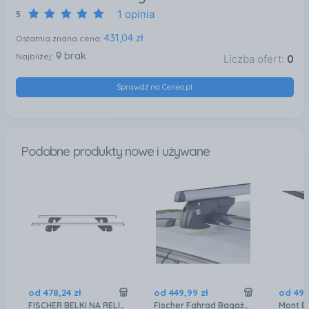
1 opinia
5
431,04 zł
Ostatnia znana cena:
brak
Najbliżej:
Liczba ofert:
0
Sprawdź na Ceneo.pl
Podobne produkty nowe i używane
od
478
,
24
zł
od
449
,
99
zł
od
49
FISCHER BELKI NA RELINGI BAGAŻNIK DACHOWY 120CM
Fischer Fahrad Bagażnik Bazowy Topline L 1 20M 126004 D X S W 119 14.5 7.5Cm Toplinel120M