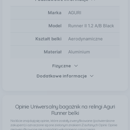
Marka
AGURI
Model
Runner II 1.2 A/B Black
Kształt belki
Aerodynamiczne
Materiał
Aluminium
Fizyczne
Dodatkowe informacje
Opinie Uniwersalny bagażnik na relingi Aguri
Runner belki
Na liście znajdują się opinie, które zostały zweryfikowane (potwierdzone
zakupem) i oznaczone są one zielonym znakiem Zaufanych Opinii. Opinie
niezweryfikowane nie posiadają wskazanego oznaczenia.