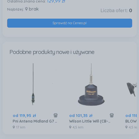
129,99 zł
Ostatnia znana cena:
brak
Najbliżej:
Liczba ofert:
0
Sprawdź na Ceneo.pl
Podobne produkty nowe i używane
od
119
,
95
zł
od
101
,
35
zł
od
118
,
Pni Antena Midland G7 Flex C646.01, Podwaja Dystans Roboczy, Do G7, G8, G9
Wilson Little Will (CB-WI-A002)
BLOW 
17 km
4,5 km
4,5 k