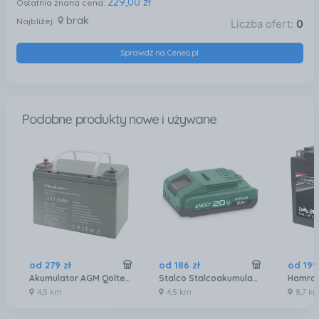
229,00 zł
Ostatnia znana cena:
brak
Najbliżej:
Liczba ofert:
0
Sprawdź na Ceneo.pl
Podobne produkty nowe i używane
od
279
zł
od
186
zł
od
199
Akumulator AGM Qoltec 12V 36Ah max. 540A
Stalco Stalcoakumulator 20V 20 Ah Bls202Ah S97381
4,5 km
4,5 km
8,7 k