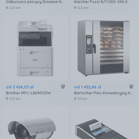
Odkurzacz piorący Dreame N20 Steam Czarny
Karcher Puzzi 8/1 1.100-240.0
4,5 km
4,5 km
od
2 424
,
03
zł
od
1 432
,
86
zł
Brother MFC-L8690CDW
Bartscher Piec Konwekcyjny Hc6040-10
4,5 km
19 km