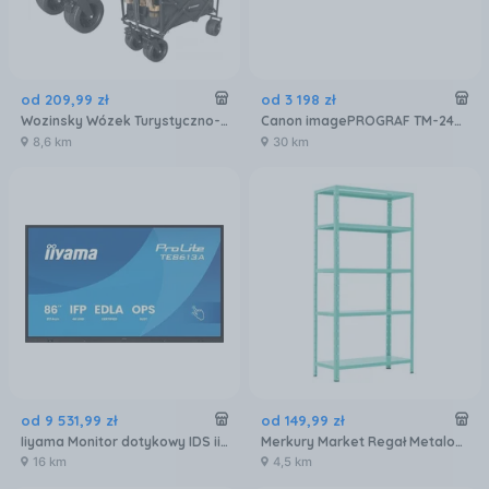
od
209
,
99
zł
od
3 198
zł
Wozinsky Wózek Turystyczno-Plażowy Wzp-100 100kg System Szybkiego Składania
Canon imagePROGRAF TM-240 bez podstawy (CF6242C003AA)
8,6 km
30 km
od
9 531
,
99
zł
od
149
,
99
zł
Iiyama Monitor dotykowy IDS iiyama ProLite TE8613A-B2AG
Merkury Market Regał Metalowy Magazynowy Rndu30-5 Niebieski 180X90X30Cm -5 Półek/175Kg
16 km
4,5 km