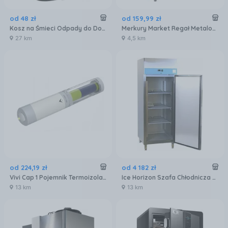
od
48
zł
od
159
,
99
zł
Kosz na Śmieci Odpady do Domu Kuchni ViO 5B1-REM z Pedałem Metalowy 5L
Merkury Market Regał Metalowy Magazynowy Biały 178X90X30Cm – 5 Półek/80Kg
27 km
4,5 km
od
224
,
19
zł
od
4 182
zł
Vivi Cap 1 Pojemnik Termoizolacyjny Na Peny Insulinowe 1 Sztuka
Ice Horizon Szafa Chłodnicza Zapleczowa 740X830X2010mm Gn650Tn
13 km
13 km