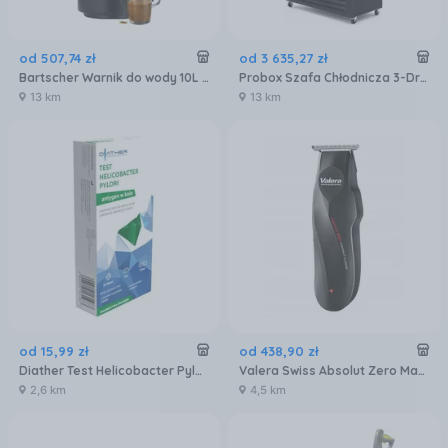
od
507
,
74
zł
od
3 635
,
27
zł
Bartscher Warnik do wody 10L S 200131
Probox Szafa Chłodnicza 3-Drzwiowa Przeszklona 907L Pxec-1200
13 km
13 km
od
15
,
99
zł
od
438
,
90
zł
Diather Test Helicobacter Pylori Antygen W Kale 1 Sztuka
Valera Swiss Absolut Zero Maszynka
2,6 km
4,5 km