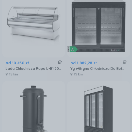
od
10 450
zł
od
1 889
,
28
zł
Lada Chłodnicza Rapa L-B1 201/90 Rapa L-B1 201/90
Yg Witryna Chłodnicza Do Butelek 2-Drzwiowa Czarna, Drzwi Przesówne | 920X515X905 227L |
13 km
13 km