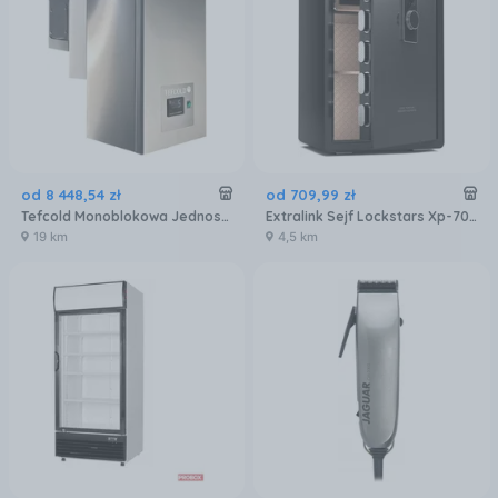
od
8 448
,
54
zł
od
709
,
99
zł
Tefcold Monoblokowa Jednostka Chłodnicza (7,6-10M³) Cru7610P (43938)
Extralink Sejf Lockstars Xp-70 (EX27313)
19 km
4,5 km