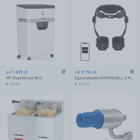
od
1 839
zł
od
8 156
zł
HP OnesShred 18CC
Egzoszkielet HYPERSHELL X Max S
24 km
4,5 km