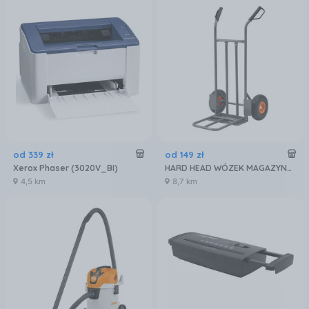
od
339
zł
od
149
zł
Xerox Phaser (3020V_BI)
HARD HEAD WÓZEK MAGAZYNOWY 200 KG
4,5 km
8,7 km