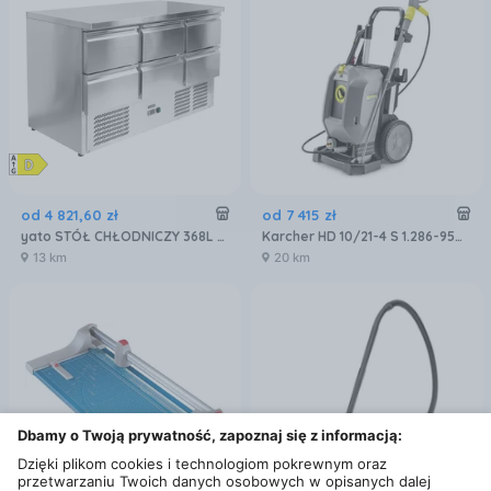
od
4 821
,
60
zł
od
7 415
zł
yato STÓŁ CHŁODNICZY 368L Z 6 SZUFLADAMI YG-05281
Karcher HD 10/21-4 S 1.286-950.0
13 km
20 km
Dbamy o Twoją prywatność, zapoznaj się z informacją:
Dzięki plikom cookies i technologiom pokrewnym oraz
przetwarzaniu Twoich danych osobowych w opisanych dalej