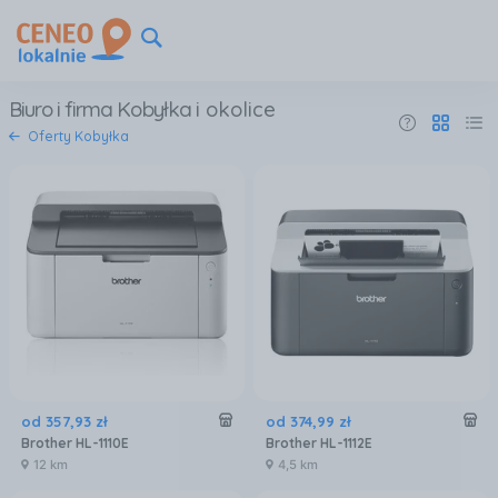
Biuro i firma Kobyłka
i okolice
Oferty Kobyłka
od
357
,
93
zł
od
374
,
99
zł
Brother HL-1110E
Brother HL-1112E
12 km
4,5 km