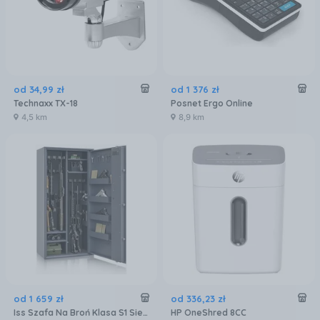
od
34
,
99
zł
od
1 376
zł
Technaxx TX-18
Posnet Ergo Online
4,5 km
8,9 km
od
1 659
zł
od
336
,
23
zł
Iss Szafa Na Broń Klasa S1 Siegen Max Kombi 500081 Zamek Kluczowy
HP OneShred 8CC