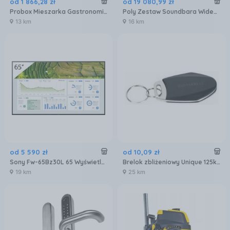
od
1 866
,
28
zł
od
19 080
,
99
zł
Probox Mieszarka Gastronomiczna Do Farszu 10L Pxtc8/Fme01
Poly Zestaw Soundbara Wideo Studio X72 All-In-One Z Kontrolerem Tc10 (DK_NR_AMA_944100)
13 km
16 km
od
5 590
zł
od
10
,
09
zł
Sony Fw-65Bz30L 65 Wyświetlacz (FW65BZ30L)
Brelok zbliżeniowy Unique 125kHz PRBRELOKCH3BU YOTOGI
19 km
25 km