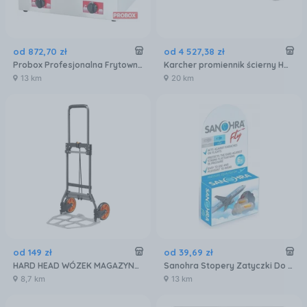
od
872
,
70
zł
od
4 527
,
38
zł
Probox Profesjonalna Frytownica Gazowa, Podwójna Pxtgf-72 (PXTGF72)
Karcher promiennik ścierny HD 18/50 9.917-716.0
13 km
20 km
od
149
zł
od
39
,
69
zł
HARD HEAD WÓZEK MAGAZYNOWY 90KG
Sanohra Stopery Zatyczki Do Uszu Fly Samolotu
8,7 km
13 km