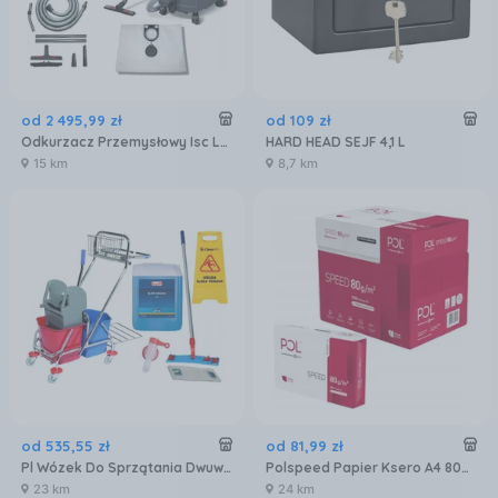
od
2 495
,
99
zł
od
109
zł
Odkurzacz Przemysłowy Isc L-1425 Top Starmix SX019
HARD HEAD SEJF 4,1 L
15 km
8,7 km
od
535
,
55
zł
od
81
,
99
zł
Pl Wózek Do Sprzątania Dwuwiaderkowy 2X17L z Prasą Uchwytem Na Worek i Koszykiem
Polspeed Papier Ksero A4 80G 1 Karton 2500Ark
23 km
24 km