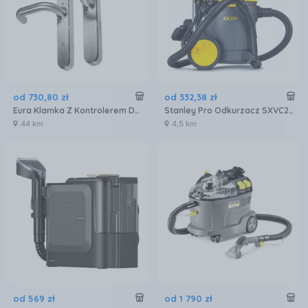
od
730
,
80
zł
od
332
,
38
zł
Eura Klamka Z Kontrolerem Dostepu Elh-30H4 Silver (61716)
Stanley Pro Odkurzacz SXVC20PTE
44 km
4,5 km
od
569
zł
od
1 790
zł