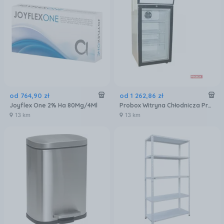
od
764
,
90
zł
od
1 262
,
86
zł
Joyflex One 2% Ha 80Mg/4Ml
Probox Witryna Chłodnicza Przeszklona 80L
13 km
13 km