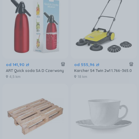
od
141
,
90
zł
od
555
,
96
zł
ART Quick soda SA D Czerwony
Karcher S4 Twin 2w1 1.766-365.0
4,5 km
18 km