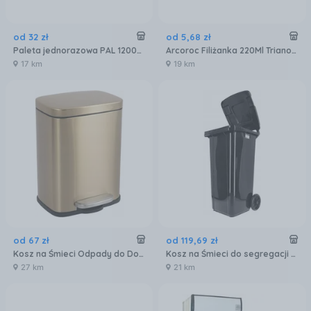
od
32
zł
od
5
,
68
zł
Paleta jednorazowa PAL 1200x800
Arcoroc Filiżanka 220Ml Trianon D6921
17 km
19 km
od
67
zł
od
119
,
69
zł
Kosz na Śmieci Odpady do Domu Kuchni ViO 5B1-REM z Pedałem Złoty 5L
Kosz na Śmieci do segregacji Odpadów Kubeł odpady Mocny Śmietnik 120l
27 km
21 km