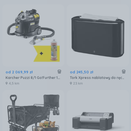
od
2 069
,
99
zł
od
245
,
50
zł
Karcher Puzzi 8/1 Go!Further 1.100-249.0
Tork Xpress nablatowy do ręczników wielopanelowych czarny (Y552208)
4,5 km
23 km