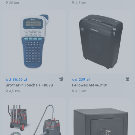
29 km
4,5 km
od
86
,
33
zł
od
239
zł
Brother P-Touch PT-H107B
Fellowes 6M 4631101
4,5 km
4,5 km