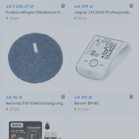
od
3 635
,
27
zł
od
299
zł
Probox Witryna Chłodnicza Przeszklona 660L
Jaguar CM 2000 Profesjonalna maszynka do włosów
13 km
19 km
od
36
zł
od
319
zł
Aerovac Filtr Elektrostatyczny Do Jednostki Centralnej S1570 I S2200 Typu Kompakt Vacu-Maid
Beurer BM 85
23 km
4,5 km