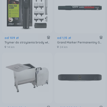
od
109
zł
od
1
,
15
zł
Trymer do strzyżenia brody włosów ciała uszu nosa WAHL ALL IN ONE
Grand Marker Permanentny Gr 103C Czarny
14 km
24 km