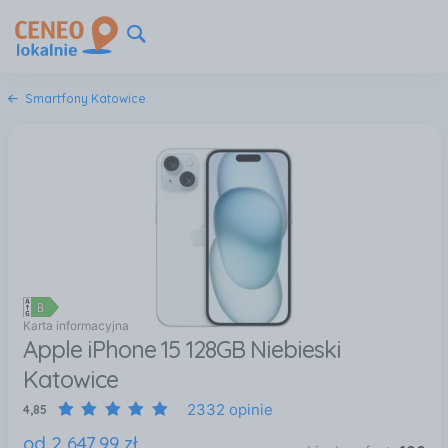
Smartfony Katowice
Karta informacyjna
Apple iPhone 15 128GB Niebieski
Katowice
2332 opinie
4,85
od
2 647
,
99
zł