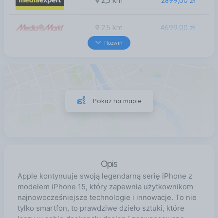
2,3 km
2899,00 zł
2,5 km
4699,00 zł
Rozwiń
2,6 km
2899,00 zł
2,6 km
2899,00 zł
Pokaż na mapie
2,6 km
2899,00 zł
Opis
Apple kontynuuje swoją legendarną serię iPhone z
modelem iPhone 15, który zapewnia użytkownikom
najnowocześniejsze technologie i innowacje. To nie
tylko smartfon, to prawdziwe dzieło sztuki, które