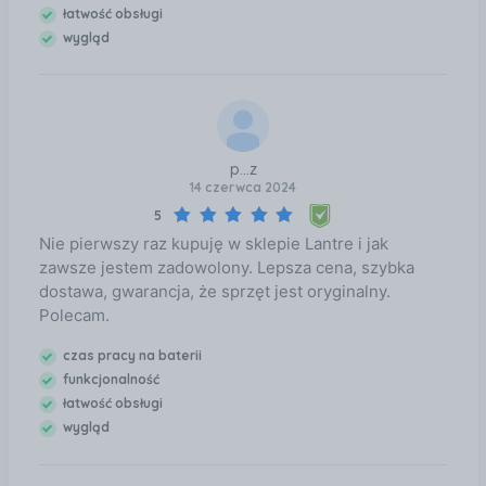
łatwość obsługi
szybko zapełnić, zwłaszcza jeśli lubisz kręcić filmy w
wygląd
jakości kinowej swojemu kotu. Podsumowując:
świetny telefon, ale jeśli jesteś cyfrowym chomikiem,
rozważ większą pojemność!
p...z
14 czerwca 2024
5
Nie pierwszy raz kupuję w sklepie Lantre i jak
zawsze jestem zadowolony. Lepsza cena, szybka
dostawa, gwarancja, że sprzęt jest oryginalny.
Polecam.
czas pracy na baterii
funkcjonalność
łatwość obsługi
wygląd