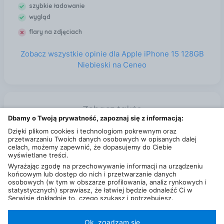
szybkie ładowanie
całodzienne, wzrok też raczej się psuje niż polepsza,
wygląd
więc moim zdaniem trzeba pokonać tę barierę i po
kilku dniach już nie ma się co do tego wątpliwości.
flary na zdjęciach
Niesamowita płynność obsługi, poczucie nad
pojemności. Do tego obłędny projekt Titan Natural -
Zobacz wszystkie opinie dla Apple iPhone 15 128GB
ten telefon budzi emocje - naprawdę daje poczucie
Niebieski na Ceneo
prestiżu i satysfakcji. Warto w necie poduczyć się
możliwości tego urządzenia - jest mnóstwo filmików
z omówieniem potężnych, nieraz ukrytych gdzieś w
Zobacz także
czeluściach menu użytecznych rozwiązań. Samo to
Dbamy o Twoją prywatność, zapoznaj się z informacją:
co oferuje w foto i video czyni to urządzenie
Maxcom MM724 Czarny Katowice
kombajnem najwyższej klasy.
Dzięki plikom cookies i technologiom pokrewnym oraz
przetwarzaniu Twoich danych osobowych w opisanych dalej
celach, możemy zapewnić, że dopasujemy do Ciebie
wyświetlane treści.
Wyrażając zgodę na przechowywanie informacji na urządzeniu
końcowym lub dostęp do nich i przetwarzanie danych
osobowych (w tym w obszarze profilowania, analiz rynkowych i
statystycznych) sprawiasz, że łatwiej będzie odnaleźć Ci w
Serwisie dokładnie to, czego szukasz i potrzebujesz.
Administratorem Twoich danych osobowych będzie Ceneo.pl sp.
z o.o., a w niektórych przypadkach (np. identyfikator
internetowy, dane przeglądania)
nasi partnerzy (129 partnerów)
,
Ok, zgadzam się