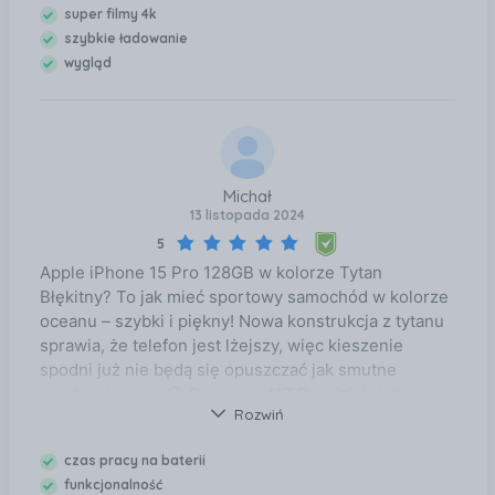
spełnia najwyższe oczekiwania i pozwala na
super filmy 4k
bezkompromisowej jakości.
wyjątkowe doświadczenia w codziennym
szybkie ładowanie
użytkowaniu. Dzięki niemu odkryjesz nowy poziom
wygląd
możliwości.
Michał
13 listopada 2024
5
Apple iPhone 15 Pro 128GB w kolorze Tytan
Błękitny? To jak mieć sportowy samochód w kolorze
oceanu – szybki i piękny! Nowa konstrukcja z tytanu
sprawia, że telefon jest lżejszy, więc kieszenie
spodni już nie będą się opuszczać jak smutne
spodnie klauna. 😉 Procesor A17 Pro działa jak
Rozwiń
marzenie, więc wszystko śmiga bez zająknięcia.
Aparat robi takie zdjęcia, że znajomi pomyślą, że
czas pracy na baterii
wynająłeś profesjonalnego fotografa na każdą
funkcjonalność
imprezę. Jedyny haczyk? 128GB pamięci może się