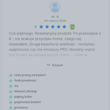
m...6
05 marca 2024
5
Coś pięknego. Rewelacyjny produkt. Po przesiadce z
8 - nie brakuje przycisku home, czego się
obawiałem. Druga kwestia to wielkość - mnóstwo
wątpliwości czy nie mniejszy PRO. Niestety wybór
jest trudny za sprawą innych różnic - zoom w
aparacie x5, zamiast x3 oraz istotnie większa bateria
Rozwiń
- przy średnim użytkowaniu wystarcza na 2 dni - co
jest chyba świetnym wynikiem. To była dobra
czas pracy na baterii
decyzja - wszystko jest czytelniejsze, klawiatura
funkcjonalność
większa, aż chce się odblokowywać ekran. Nie ma
ios
problemu ze schowaniem do kieszeni. Po kilku
łatwość obsługi
dniach spojrzenie na wielkość i8, który wydawał się
piękny kolor
dość duży - teraz jest maluteńki, aż się nie chce go
pojemność baterii
użytkować. Nie przypadkowo idziemy w stronę
procesor
większych smartfonów - są wielozadaniowe i