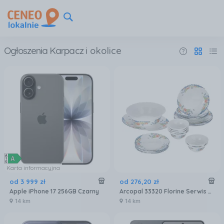
Ogłoszenia Karpacz
i okolice
Karta informacyjna
od
3 999
zł
od
276
,
20
zł
Apple iPhone 17 256GB Czarny
Arcopal 33320 Florine Serwis Zestaw Obiadowy 26EL
14 km
14 km