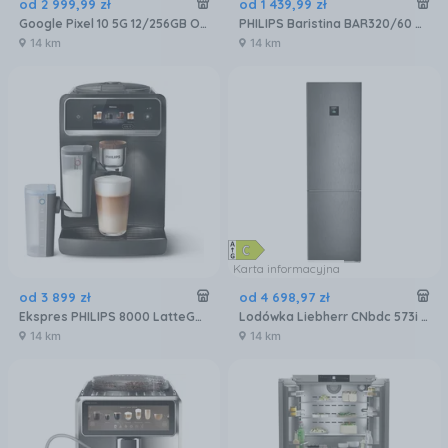
od
2 999
,
99
zł
od
1 439
,
99
zł
Google Pixel 10 5G 12/256GB Obsydian
PHILIPS Baristina BAR320/60 Podwójny pojemnik na ziarna czarny
14 km
14 km
Karta informacyjna
od
3 899
zł
od
4 698
,
97
zł
Ekspres PHILIPS 8000 LatteGo Pro EP8757/12
Lodówka Liebherr CNbdc 573i plus NoFrost z zamrażalnikiem dolnym 201,5 cm Czarna
14 km
14 km