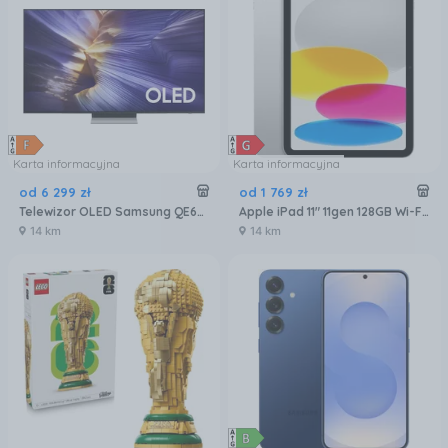
Karta informacyjna
Karta informacyjna
od
6 299
zł
od
1 769
zł
Telewizor OLED Samsung QE65S90FATXXH 65 cali 4K UHD
Apple iPad 11" 11gen 128GB Wi-Fi Srebrny (MD3Y4HCA)
14 km
14 km