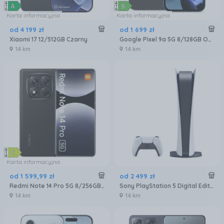
Karta informacyjna
Karta informacyjna
od
4 199
zł
od
1 699
zł
Xiaomi 17 12/512GB Czarny
Google Pixel 9a 5G 8/128GB Obsydian
14 km
14 km
Karta informacyjna
od
1 599
,
99
zł
od
2 499
zł
Redmi Note 14 Pro 5G 8/256GB Czarny
Sony PlayStation 5 Digital Edition
14 km
14 km