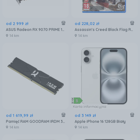
od
2 999
zł
od
228
,
02
zł
ASUS Radeon RX 9070 PRIME 16GB OC (GRATIPASU544)
Assassin's Creed Black Flag Resynced (Gra PS5)
14 km
14 km
Karta informacyjna
od
1 619
,
99
zł
od
3 149
zł
Pamięć RAM GOODRAM IRDM 32GB 2x16GB 6400MHz DDR5 CL32 (IR-6400D564L32S)
Apple iPhone 16 128GB Biały
14 km
14 km