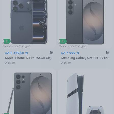
Karta informacyjna
Karta informacyjna
od
5 473
,
50
zł
od
3 999
zł
Apple iPhone 17 Pro 256GB Głębinowy błękit
Samsung Galaxy S26 SM-S942 12/256GB Czarny
14 km
14 km