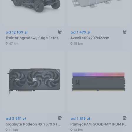
od
12 109
zł
od
1 479
zł
Traktor ogrodowy Stiga Estate 384 (2T2100481/ST1)
Avenli 400x207x122cm
47 km
15 km
od
3 951
zł
od
1 819
zł
Gigabyte Radeon RX 9070 XT GAMING OC 16GB (GVR9070XTGAMING16GD)
Pamięć RAM GOODRAM IRDM RGB 32GB [2x16GB 6000MHz DDR5 CL30 DIMM] (IRG60D5L30S32GDC)
15 km
14 km