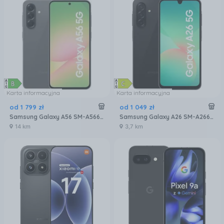
Karta informacyjna
Karta informacyjna
od
1 799
zł
od
1 049
zł
Samsung Galaxy A56 SM-A566 8/256GB Grafitowy
Samsung Galaxy A26 SM-A266 6/128GB 5G Czarny
14 km
3,7 km