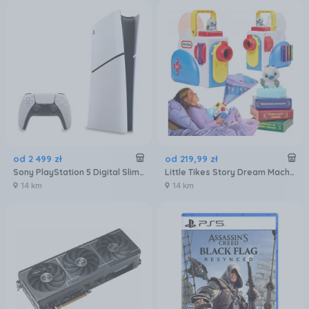
od
2 499
zł
od
219
,
99
zł
Sony PlayStation 5 Digital Slim 825GB
Little Tikes Story Dream Machine Interaktywny Projektor Bajek Dla Dzieci 3 Klasyczne Bajki Dźwięk Światło
14 km
14 km