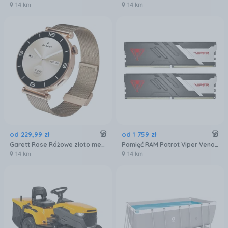
14 km
14 km
od
229
,
99
zł
od
1 759
zł
Garett Rose Różowe złoto mesh
Pamięć RAM Patrot Viper Venom DDR5 32GB 6000MTs (PVV532G600C30K)
14 km
14 km