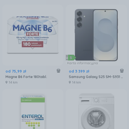
Karta informacyjna
od
75
,
99
zł
od
3 399
zł
Magne B6 Forte 180tabl.
Samsung Galaxy S25 SM-S931 12/256GB Czarny
14 km
14 km