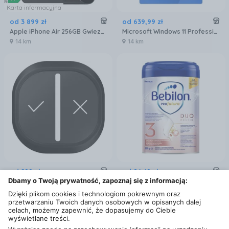
Karta informacyjna
od
3 899
zł
od
639
,
99
zł
Apple iPhone Air 256GB Gwiezdna czerń
Microsoft Windows 11 Professional 32/64 BiT
14 km
14 km
od
299
zł
od
84
,
49
zł
Dbamy o Twoją prywatność, zapoznaj się z informacją:
Yanosik Komunikator drogowy YANBOX GO
Bebilon Profutura Duobiotik 3 formuła na bazie mleka po 1. roku życia 800 g
14 km
14 km
Dzięki plikom cookies i technologiom pokrewnym oraz
przetwarzaniu Twoich danych osobowych w opisanych dalej
celach, możemy zapewnić, że dopasujemy do Ciebie
wyświetlane treści.