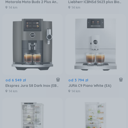
Motorola Moto Buds 2 Plus Anc Biały
Liebherr ICBNSd 5623 plus BioFresh NoFrost
14 km
14 km
od
6 549
zł
od
3 794
zł
Ekspres Jura S8 Dark Inox (EB) 15480
JURA C9 Piano White (EA)
14 km
14 km