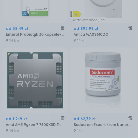
Karta informacyjna
od
58
,
49
zł
od
892
,
99
zł
Enterol Probiotyk 30 kapsułek 250 mg
Amica WA0S610DO
14 km
14 km
od
1 249
zł
od
62
,
39
zł
Amd AM5 Ryzen 7 7800X3D Tray 4,2GHz (100000000910)
Sudocrem Expert krem barierowy 400g
14 km
14 km