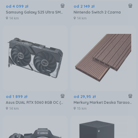
od
4 099
zł
od
2 149
zł
Samsung Galaxy S25 Ultra SM-S938 12/256GB Tytanowy Niebieski
Nintendo Switch 2 Czarna
14 km
14 km
od
1 899
zł
od
29
,
95
zł
Asus DUAL RTX 5060 8GB OC (90YV0N12M0NA00)
Merkury Market Deska Tarasowa Mercado Basic Brąz 2000X120X20Mm MR5601072
14 km
15 km