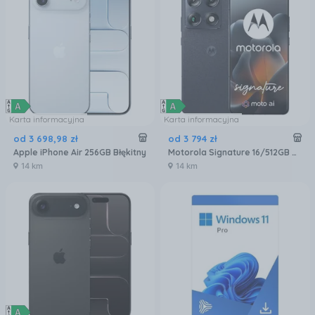
Karta informacyjna
Karta informacyjna
od
3 698
,
98
zł
od
3 794
zł
Apple iPhone Air 256GB Błękitny
Motorola Signature 16/512GB Czarny
14 km
14 km