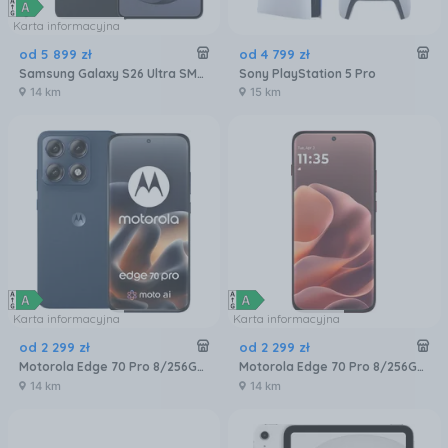
Karta informacyjna
od
5 899
zł
od
4 799
zł
Samsung Galaxy S26 Ultra SM-S948 5G 12/256GB Czarny
Sony PlayStation 5 Pro
14 km
15 km
Karta informacyjna
Karta informacyjna
od
2 299
zł
od
2 299
zł
Motorola Edge 70 Pro 8/256GB Granatowy
Motorola Edge 70 Pro 8/256GB Bordowy
14 km
14 km