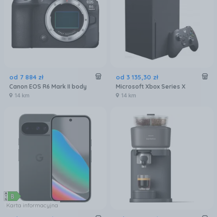
od
7 884
zł
od
3 135
,
30
zł
Canon EOS R6 Mark II body
Microsoft Xbox Series X
14 km
14 km
Karta informacyjna