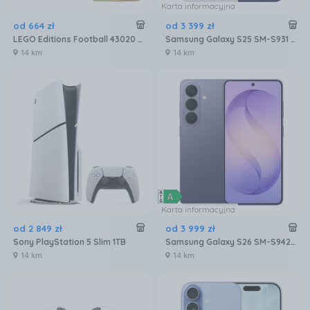
Karta informacyjna
od
664
zł
od
3 399
zł
LEGO Editions Football 43020 Oficjalny Puchar Świata FIFA
Samsung Galaxy S25 SM-S931 12/256GB Granatowy
14 km
14 km
Karta informacyjna
od
2 849
zł
od
3 999
zł
Sony PlayStation 5 Slim 1TB
Samsung Galaxy S26 SM-S942 12/256GB Fioletowy
14 km
14 km