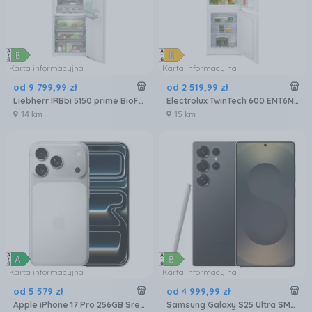
Karta informacyjna
Karta informacyjna
od
9 799
,
99
zł
od
2 519
,
99
zł
Liebherr IRBbi 5150 prime BioFresh
Electrolux TwinTech 600 ENT6NE18S
14 km
15 km
Karta informacyjna
Karta informacyjna
od
5 579
zł
od
4 999
,
99
zł
Apple iPhone 17 Pro 256GB Srebrny
Samsung Galaxy S25 Ultra SM-S938 12/256GB Tytanowy Czarny