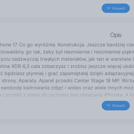
43 km
Rozwiń
Gen. Fieldorfa Nila 14
Puławy
Opis
Phone 17 Co go wyróżnia. Konstrukcja. Jeszcze bardziej ci
towaliśmy go tak, żeby był niezmiernie i niezmiennie pię
użyciu nadzwyczaj trwałych materiałów, jak ten w warstwie
tina XDR 6,3 cala zobaczysz i zrobisz jeszcze więcej ulub
ć będziesz płynniej i grać zapamiętalej dzięki adaptacyjn
j strony. Aparaty. Aparat przedni Center Stage 18 MP. Wir
 swobodę kadrowania zdjęć i wideo oraz wiele innych możl
 i przejść z pionu do poziomu bez obracania iPhone’a. A ki
a się, pozwalając zmieścić na selfie coraz więcej i więce
Rozwiń
owa matryca umożliwia zbliżenia i rotowanie dla wygodniej
 grupowe, zmieści w ujęciu wszystkich. Automatycznie. Nag
, co widzisz przed sobą. Przednim i tylnym aparatem jedno
ająco płynne ujęcia 4K przy 60 kl./s w Dolby Vision. Nawe