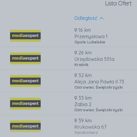
Lista Ofert
Odległość
16 km
Przemysłowa 1
Opole Lubelskie
26 km
Urzędowska 551a
Kraśnik
32 km
Aleja Jana Pawła II 73
Ostrowiec Świętokrzyski
33 km
Żabia 2
Ostrowiec Świętokrzyski
39 km
Krukowska 67
Sandomierz