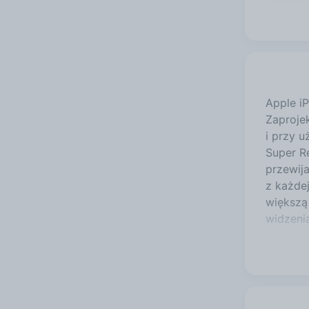
Apple i
Zaprojek
i przy 
Super Re
przewija
z każde
większą
widzenia
rozszerz
kwadrat
zdjęcie
wszystko
zdumiew