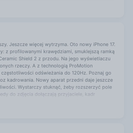
3999,00 zł
eszy. Jeszcze więcej wytrzyma. Oto nowy iPhone 17.
kny: z profilowanymi krawędziami, smuklejszą ramką
 Ceramic Shield 2 z przodu. Na jego wyświetlaczu
ionych rzeczy. A z technologią ProMotion
ej częstotliwości odświeżania do 120Hz. Poznaj go
tuoz kadrowania. Nowy aparat przedni daje jeszcze
iwości. Wystarczy stuknąć, żeby rozszerzyć pole
edy do zdjęcia dołączają przyjaciele, kadr
j osób. Centrum uwagi w zdjęciach Zupełnie nowa
szego kadrowania selfie i wideo. A kiedy robisz
rywanie dwoma aparatami Filmuj siebie i
cześnie. Ultrastabilizacja obrazu wideo Rejestruj
t kiedy jesteś w ruchu. Centrum uwagi w