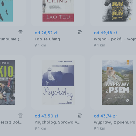
od
26
,
52
zł
od
49
,
48
zł
Dobranoc, Punpunie (Tom 2) - Inio Asano [KOMIKS]
Tao Te Ching
1 km
1 km
od
43
,
50
zł
od
43
,
74
zł
Tokio. Opowieści z Dolnego Miasta
Psycholog. Sprawa Andrzeja Samsona
1 km
1 km