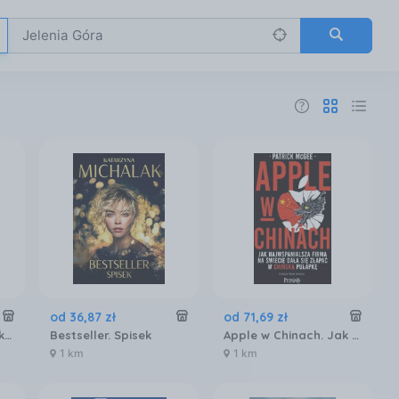
od
36
,
87
zł
od
71
,
69
zł
Teraz egzamin ósmoklasisty. Język polski. Repetytorium 2025-2026
Bestseller. Spisek
Apple w Chinach. Jak najwspanialsza firma na świecie dała się złapać w chińską pułapkę Prześwity
1 km
1 km