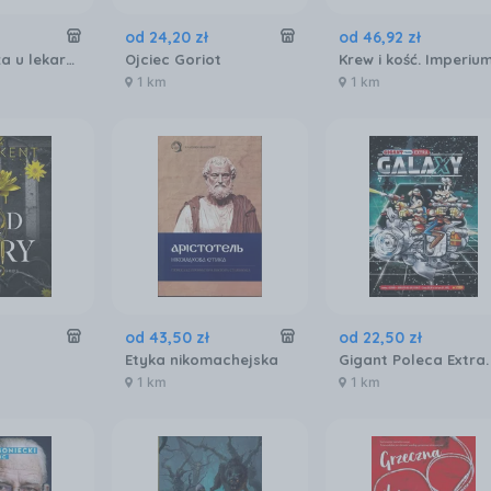
od
24
,
20
zł
od
46
,
92
zł
Co się zdarza u lekarza
Ojciec Goriot
1 km
1 km
od
43
,
50
zł
od
22
,
50
zł
Etyka nikomachejska
1 km
1 km