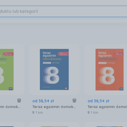
od
38
,
54
zł
od
38
,
54
zł
Teraz egzamin ósmoklasisty. Język angielski. Repetytorium 2025-2026
Teraz egzamin ósmoklasisty. Matematyka. Repetytorium 2025-2026
1 km
1 km