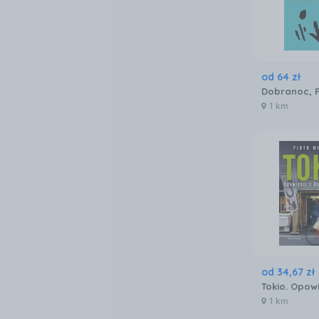
od
64
zł
1 km
od
34
,
67
zł
1 km