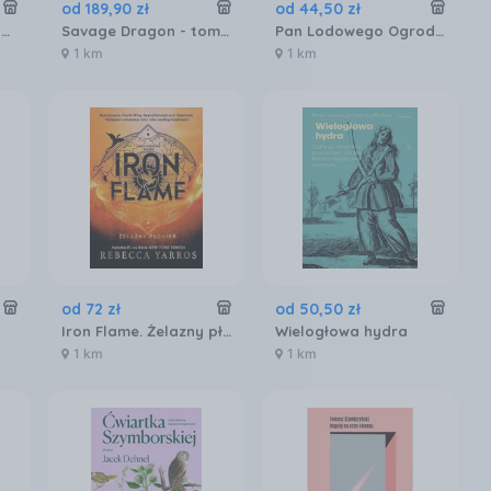
od
189
,
90
zł
od
44
,
50
zł
Restauracja na końcu wszechświata. Edycja ilustrowana
Savage Dragon - tom 01
Pan Lodowego Ogrodu. Tom 1
1 km
1 km
od
72
zł
od
50
,
50
zł
Iron Flame. Żelazny płomień , 1 mobi,epub Rebecca Yarros - ebook
Wielogłowa hydra
1 km
1 km