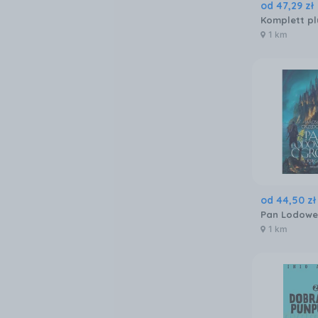
od
47
,
29
zł
1 km
od
44
,
50
zł
1 km