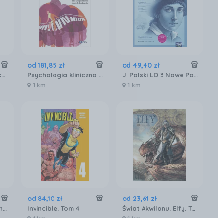
od
181
,
85
zł
od
49
,
40
zł
Grzeczna dziewczynka, zepsuta krew
Psychologia kliniczna dzieci i młodzieży. Wydanie nowe Wydawnictwo Naukowe PWN
J. Polski LO 3 Nowe Ponad słowami podr. cz.2 ZPiR
1 km
1 km
od
84
,
10
zł
od
23
,
61
zł
Miecz zabójcy demonów. Tom 21
Invincible. Tom 4
Świat Akwilonu. Elfy. Tom 20. Miasto smoków