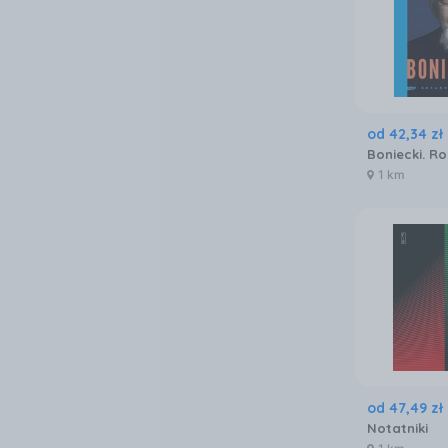
od
42
,
34
zł
1 km
od
47
,
49
zł
Notatniki