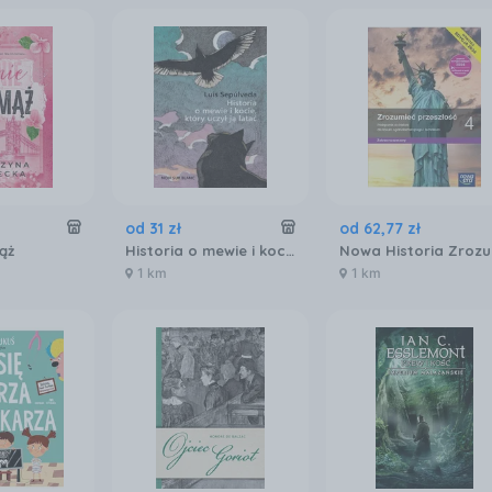
od
31
zł
od
62
,
77
zł
ąż
Historia o mewie i kocie, który uczył ją latać mobi,epub PRACA ZBIOROWA - ebook
Nowa Histori
1 km
1 km