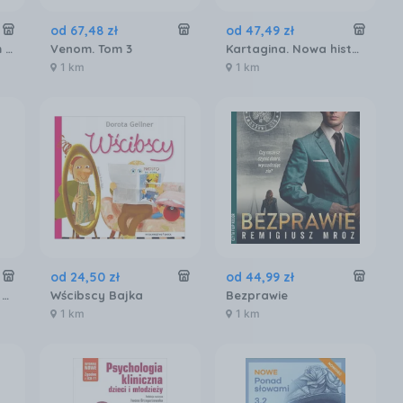
od
67
,
48
zł
od
47
,
49
zł
Krew i kość. Imperium Malazańskie. Tom 5
Venom. Tom 3
Kartagina. Nowa historia starożytnego imperium
1 km
1 km
od
24
,
50
zł
od
44
,
99
zł
Gigant Poleca Extra. Galaxy V. Tom 7/2024
Wścibscy Bajka
Bezprawie
1 km
1 km