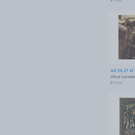
1 km
od
56
,
27
zł
1 km