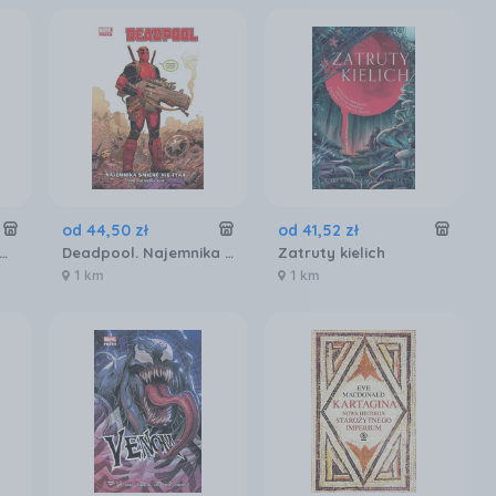
od
44
,
50
zł
od
41
,
52
zł
a Zrozumieć przeszłość podręcznik 4 liceum i technikum zakres rozszerzony EDYCJA 2025
Deadpool. Najemnika śmierć nie tyka. Tom 1 Egmont
Zatruty kielich
1 km
1 km