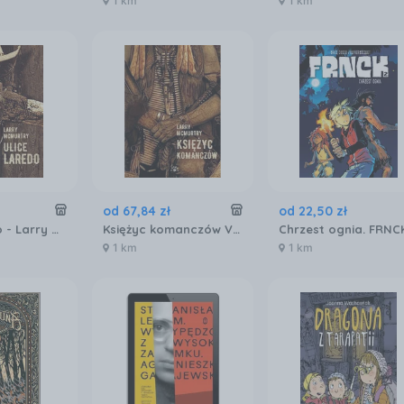
1 km
1 km
od
67
,
84
zł
od
22
,
50
zł
Ulice Laredo - Larry Mcmurtry
Księżyc komanczów Vesper
1 km
1 km