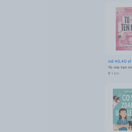
od
40
,
40
zł
To nie ten m
1 km