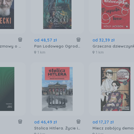
od
48
,
57
zł
od
32
,
39
zł
Boniecki. Rozmowy o życiu
Pan Lodowego Ogrodu. Tom 2
1 km
1 km
od
46
,
49
zł
od
17
,
27
zł
Stolica Hitlera. Życie i śmierć w wojennym Berlinie (wyd. 2026)