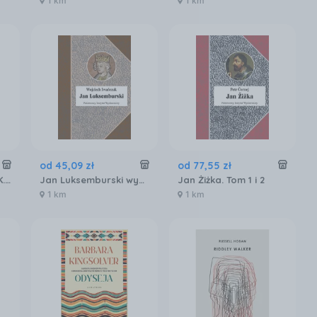
1 km
1 km
od
45
,
09
zł
od
77
,
55
zł
Chrzest ognia. FRNCK. Tom 2
Jan Luksemburski wyd. 2 - Wojciech Iwańczak
Jan Żiżka. Tom 1 i 2
1 km
1 km