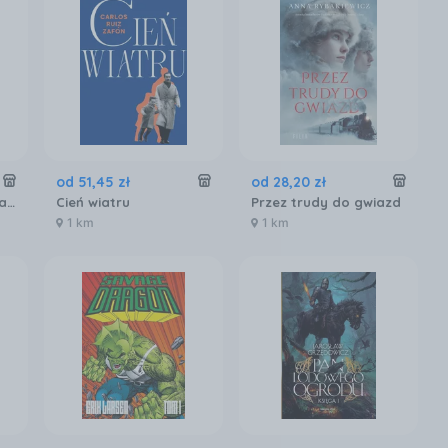
od
51
,
45
zł
od
28
,
20
zł
Ekwador i wyspy Galapagos. W krainie wulkanów i kondorów. Wydanie 1 (E-book)
Cień wiatru
Przez trudy do gwiazd
1 km
1 km