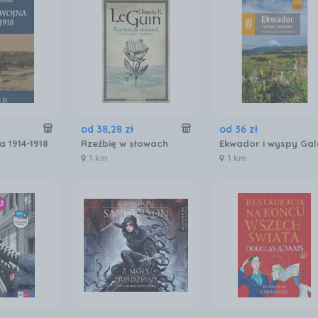
od
38
,
28
zł
od
36
zł
a 1914-1918
Rzeźbię w słowach
1 km
1 km