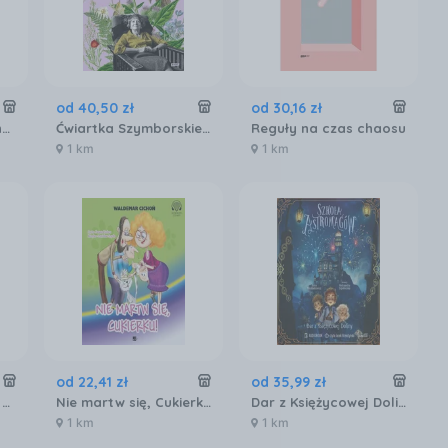
od
40
,
50
zł
od
30
,
16
zł
Wojna – pokój – wojna (1914–1945)
Ćwiartka Szymborskiej, czyli lektury nadobowiązkowe. Wybór Jacek Dehnel
Reguły na czas chaosu
1 km
1 km
od
22
,
41
zł
od
35
,
99
zł
Wyprawy z psem. Po Polsce
Nie martw się, Cukierku!
Dar z Księżycowej Doliny. Szkoła Astromagów. Tom 1
1 km
1 km