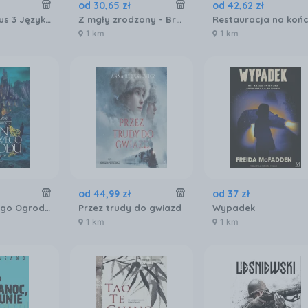
od
30
,
65
zł
od
42
,
62
zł
Komplett plus 3 Język niemiecki Zeszyt ćwiczeń + kod dostępu NW
Z mgły zrodzony - Brandon Sanderson
1 km
1 km
od
44
,
99
zł
od
37
zł
Pan Lodowego Ogrodu. Księga 4
Przez trudy do gwiazd
Wypadek
1 km
1 km