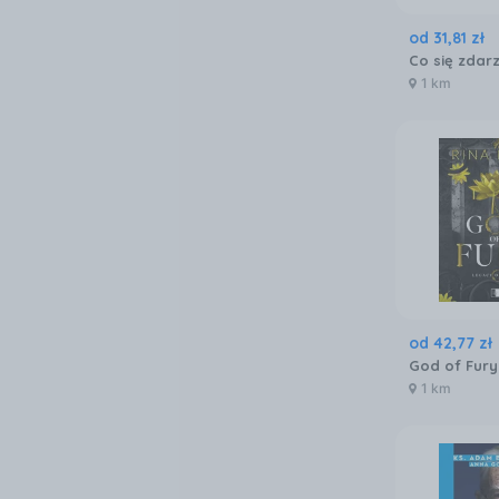
od
31
,
81
zł
1 km
od
42
,
77
zł
God of Fury
1 km