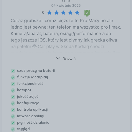
d...e
04 kwietnia 2023
5
Coraz grubsze i coraz cięższe te Pro Maxy no ale
jedno jest pewne: ten telefon ma wszystko pro i max.
Kamera/aparat, bateria, osiągi/performance a do
tego jeszcze iOS, który jest płynny jak grecka oliwa
na patelni 🤓 Car play w Skoda Kodiaq chodzi
miodnie zawsze się łączy a na samsung /android lipa
Rozwiń
z łączeniem raz na tydzień. Nie ma się do czego
przyczepić... Oby ceny tych urządzeń spadały, bo
czas pracy na baterii
więcej ludzi powinno mieć szanse dostępu do tak
funkcje w carplay
dobrych sprzętów. Polecamy! Ps: dziś robiłem dla
funkcjonalność
kogoś migrację ze starego samusnga na nowy
hotspot
poprzez jakiś tam smart sync... Ledwo się telefony
jakość zdjęć
połączyły a proces zajął godzinę. Dla porównania na
konfiguracja
iPhone to było jedno kliknięcie i przeszło wszystko
kontrola aplikacji
na drugi w ciągu 5 minut. Niby nic ale na każdym
łatwość obsługi
kroku oszczedasz czas, nerwy i zdrowie. Amen.
płynność działania
wygląd