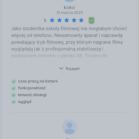
koko
31 marca 2023
5
Jako studentka szkoły filmowej nie mogłabym chcieć
więcej od telefonu. Niesamowity aparat i naprawdę
powalający tryb filmowy, przy którym nagrane filmy
wyglądają jak z profesjonalną stabilizacją i
śledzeniem ostrości + jakość 4K. Trudno mi
uwierzyć, że tak świetną kamerę noszę w swojej
Rozwiń
kieszeni (!). Poza tym telefon jest piękny, cudowny
wyświetlacz, fajny kolor, doceniam też always on
czas pracy na baterii
display i dynamiczną wyspę. Obie te funkcje nie są
funkcjonalność
niezbędne, ale umilają codziennie korzystanie z
łatwość obsługi
telefonu. Telefon jest naprawdę wart każdej
wygląd
złotówki.