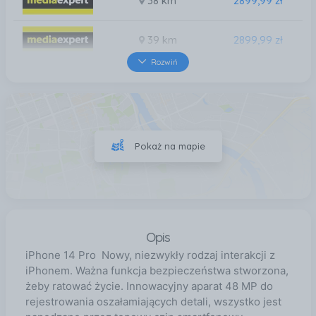
38 km
2899,99 zł
39 km
2899,99 zł
Rozwiń
41 km
2899,99 zł
41 km
2899,99 zł
Pokaż na mapie
41 km
2899,99 zł
Opis
iPhone 14 Pro Nowy, niezwykły rodzaj interakcji z
iPhonem. Ważna funkcja bezpieczeństwa stworzona,
żeby ratować życie. Innowacyjny aparat 48 MP do
rejestrowania oszałamiających detali, wszystko jest