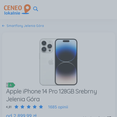
Smartfony Jelenia Góra
Apple iPhone 14 Pro 128GB Srebrny
Jelenia Góra
1685 opinii
4,81
od
2 899
,
99
zł