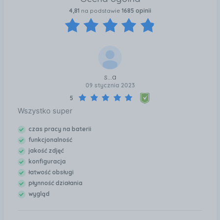
moc obliczeniowa pozwoli Ci w pełni doświadczyć
4,81
na podstawie
1685 opinii
otaczającego świata bez zbędnego czekania na
uruchomienie aplikacji.
s...a
09 stycznia 2023
5
Wszystko super
czas pracy na baterii
funkcjonalność
jakość zdjęć
konfiguracja
łatwość obsługi
płynność działania
wygląd