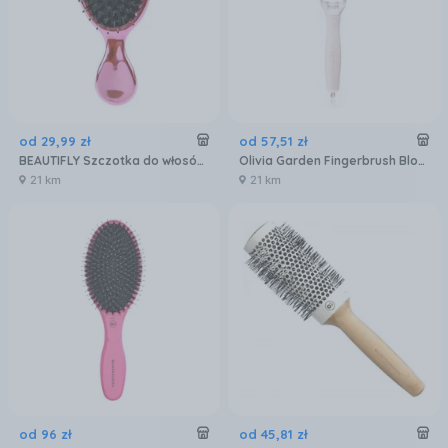
od
29
,
99
zł
od
57
,
51
zł
BEAUTIFLY Szczotka do włosów Różowa
Olivia Garden Fingerbrush Bloom płaska szczotka Small
21 km
21 km
od
96
zł
od
45
,
81
zł