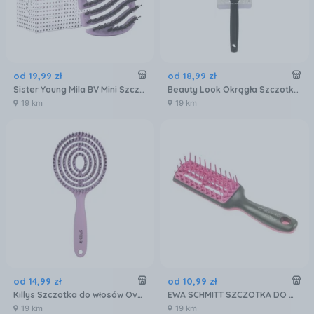
od
19
,
99
zł
od
18
,
99
zł
Sister Young Mila BV Mini Szczotka Do Włosów Z Włosiem Z Dzika Liliac
Beauty Look Okrągła Szczotka Do Włosów 400446 Z Metalową Obudową
19 km
19 km
od
14
,
99
zł
od
10
,
99
zł
Killys Szczotka do włosów Ovalo 1szt
EWA SCHMITT SZCZOTKA DO WŁOSÓW MINI DETANGLING I-FLOW
19 km
19 km