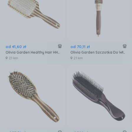
od
41
,
60
zł
od
70
,
11
zł
Olivia Garden Healthy Hair HH4 Large Paddle szczotka
Olivia Garden Szczotka Do Włosów Expert Blowout Shine Wavy Bristles 25 Mm
21 km
21 km