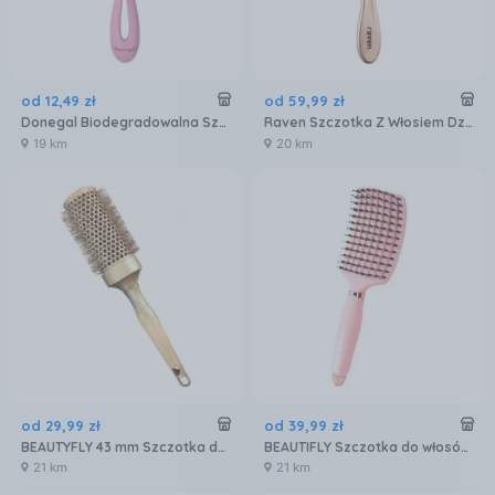
od
12
,
49
zł
od
59
,
99
zł
Donegal Biodegradowalna Szczotka Do Włosów 1275 Różowa Eco Brush
Raven Szczotka Z Włosiem Dzika (Esdw02)
19 km
20 km
od
29
,
99
zł
od
39
,
99
zł
BEAUTYFLY 43 mm Szczotka do włosów
BEAUTIFLY Szczotka do włosów Różowa
21 km
21 km