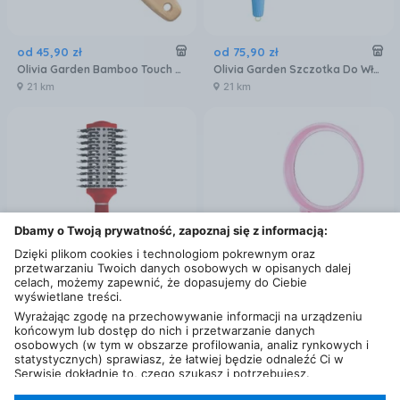
od
45
,
90
zł
od
75
,
90
zł
Olivia Garden Bamboo Touch Detangle Combo M
Olivia Garden Szczotka Do Włosów Fingerbrush Care Iconic Niebieski
21 km
21 km
Dbamy o Twoją prywatność, zapoznaj się z informacją:
Dzięki plikom cookies i technologiom pokrewnym oraz
przetwarzaniu Twoich danych osobowych w opisanych dalej
celach, możemy zapewnić, że dopasujemy do Ciebie
wyświetlane treści.
od
99
,
99
zł
od
12
,
97
zł
Wyrażając zgodę na przechowywanie informacji na urządzeniu
końcowym lub dostęp do nich i przetwarzanie danych
Revlon Okrągła Szczotka Do Włosów Nano Ion+ Ceramic 46mm Czerwona (Rv3005Uker)
BEAUTIFLY Szczotka do włosów z lusterkiem Różowa
osobowych (w tym w obszarze profilowania, analiz rynkowych i
21 km
21 km
statystycznych) sprawiasz, że łatwiej będzie odnaleźć Ci w
Serwisie dokładnie to, czego szukasz i potrzebujesz.
Filtry
Administratorem Twoich danych osobowych będzie Ceneo.pl sp.