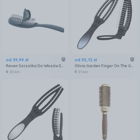
od
39
,
99
zł
od
55
,
72
zł
Raven Szczotka Do Włosów ESDW01G
Olivia Garden Finger On The Go składana szczotka do włosów z lustrem
20 km
21 km