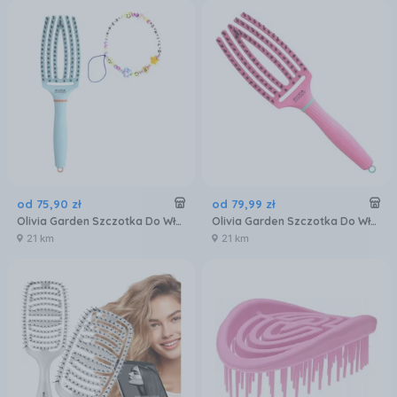
od
75
,
90
zł
od
79
,
99
zł
Olivia Garden Szczotka Do Włosów Fingerbrush Care Iconic Niebieski
Olivia Garden Szczotka Do Włosów Fingerbrush Care Iconic Różowy
21 km
21 km