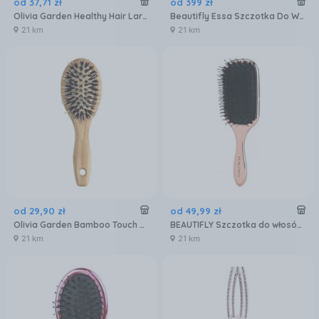
od
37
,
71
zł
od
399
zł
Olivia Garden Healthy Hair Large Ionic Combo szczotka HH P6
Beautifly Essa Szczotka Do Włosów
21 km
21 km
od
29
,
90
zł
od
49
,
99
zł
Olivia Garden Bamboo Touch Detangle Combo XS
BEAUTIFLY Szczotka do włosów Różowe złoto
21 km
21 km