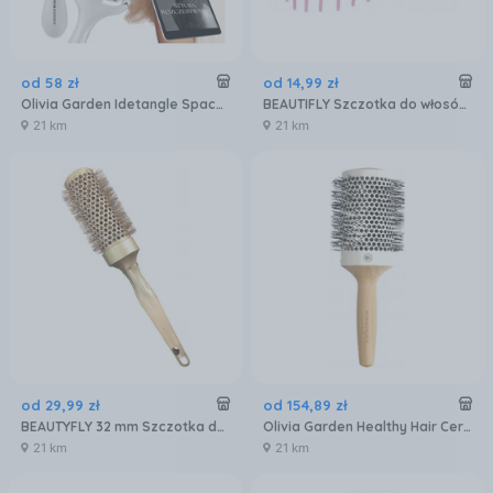
od
58
zł
od
14
,
99
zł
Olivia Garden Idetangle Space Edition Szczotka Do Rozczesywania Włosów Moon
BEAUTIFLY Szczotka do włosów Rose
21 km
21 km
od
29
,
99
zł
od
154
,
89
zł
BEAUTYFLY 32 mm Szczotka do włosów
Olivia Garden Healthy Hair Ceramic Ionic Thermal Szczotka do Włosów Hh-63
21 km
21 km