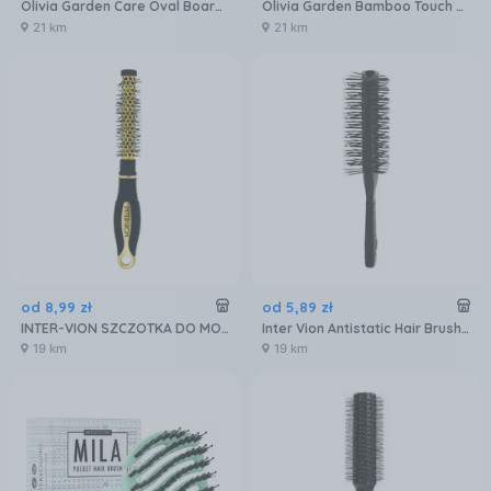
Olivia Garden Care Oval Boar& Nylon Bristles Pink + Ion Brush Szczotka Ceramiczna Z Połączeniem Włosów Z Dzika Różowa I Jonizacją
Olivia Garden Bamboo Touch Collection Blowout Thermal bambusowa szczotka do modelowania włosów | 43mm
21 km
21 km
od
8
,
99
zł
od
5
,
89
zł
INTER-VION SZCZOTKA DO MODELOWANIA WŁOSÓW 499010
Inter Vion Antistatic Hair Brush szczotka przelotowa dwustronna z gumową rączką
19 km
19 km