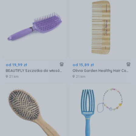
od
19
,
99
zł
od
15
,
89
zł
BEAUTIFLY Szczotka do włosów Combo
Olivia Garden Healthy Hair Comb Collection Grzebień do Włosów Hh-C4
21 km
21 km