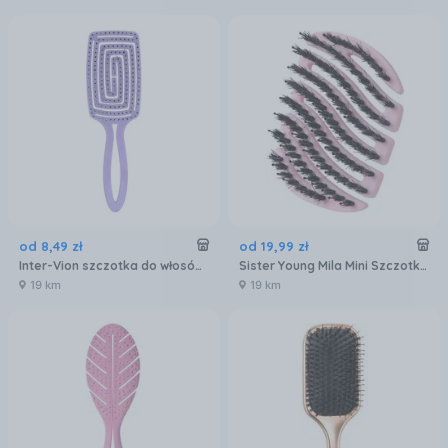
od
8
,
49
zł
od
19
,
99
zł
Inter-Vion szczotka do włosów przelotowa Pastel Spring fioletowa
Sister Young Mila Mini Szczotka Do Włosów Do Torebki Lub Plecaka Różowa 1szt.
19 km
19 km