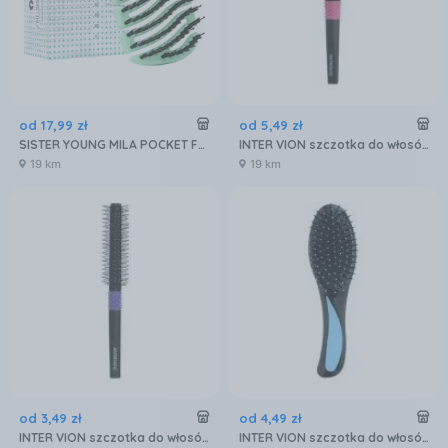
od
17
,
99
zł
od
5
,
49
zł
SISTER YOUNG MILA POCKET FRESH MINT BV - Mini szczotka z włosiem dzika zielona
INTER VION szczotka do włosów okrągła 499729
19 km
19 km
od
3
,
49
zł
od
4
,
49
zł
INTER VION szczotka do włosów okrągła 499731
INTER VION szczotka do włosów łezka duża 499725