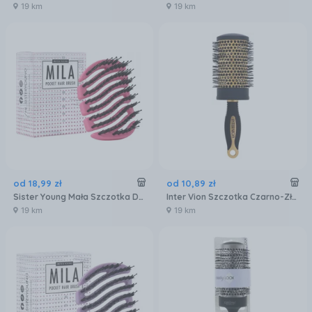
19 km
19 km
od
18
,
99
zł
od
10
,
89
zł
Sister Young Mała Szczotka Do Włosów Z Włosiem Dzika Do Torebki
Inter Vion Szczotka Czarno-Złota do Modelowania Ceramiczna 52/75mm
19 km
19 km