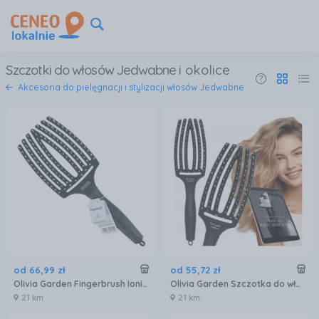
Szczotki do włosów Jedwabne
i okolice
Akcesoria do pielęgnacji i stylizacji włosów Jedwabne
od
66
,
99
zł
od
55
,
72
zł
Olivia Garden Fingerbrush Ionic Bristles Szczotka do Włosów Fb-Lg Large 1 szt.
Olivia Garden Szczotka do włosów M
21 km
21 km