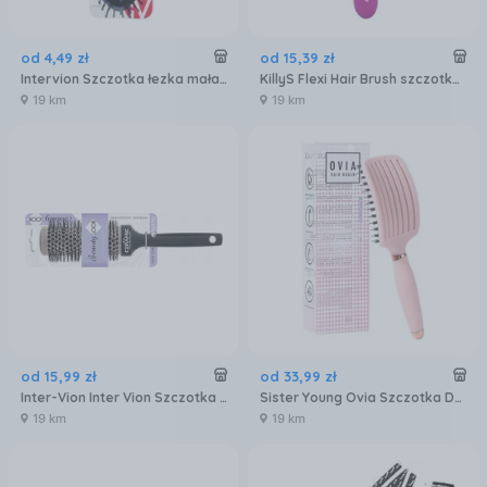
od
4
,
49
zł
od
15
,
39
zł
Intervion Szczotka łezka mała do włosów
KillyS Flexi Hair Brush szczotka do włosów Różowa
19 km
19 km
od
15
,
99
zł
od
33
,
99
zł
Inter-Vion Inter Vion Szczotka Do Włosów Mała
Sister Young Ovia Szczotka Do Włosów Naturalne Włosie Różowa
19 km
19 km