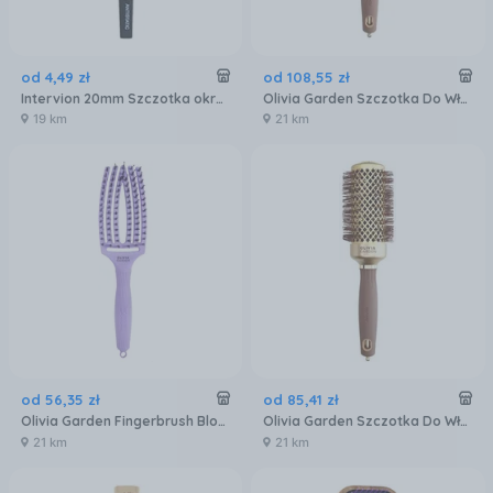
od
4
,
49
zł
od
108
,
55
zł
Intervion 20mm Szczotka okrągła do czesania włosów
Olivia Garden Szczotka Do Włosów Expert Blowout Shine 55 Mm
19 km
21 km
od
56
,
35
zł
od
85
,
41
zł
Olivia Garden Fingerbrush Bloom Szczotka Z Włosiem Dzika Średnia Lawenda
Olivia Garden Szczotka Do Włosów Expert Blowout Shine Wavy Bristles 45 Mm
21 km
21 km