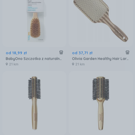
od
18
,
99
zł
od
37
,
71
zł
BabyOno Szczotka z naturalnego włosia średnio miękka 1655
Olivia Garden Healthy Hair Large Ionic Paddle szczotka HH P7
21 km
21 km