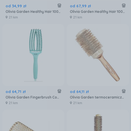
od
34
,
99
zł
od
67
,
99
zł
Olivia Garden Healthy Hair 100% Natural Boar Bristles Grzebień do Włosów Styling Brush Hh-B20
Olivia Garden Healthy Hair 100% Natural Boar Bristles Grzebień do Włosów Styling Brush Hh-B40
21 km
21 km
od
64
,
71
zł
od
64
,
11
zł
Olivia Garden Fingerbrush Combo M Mint
Olivia Garden termoceramiczna szczotka bambusowa do stylizacji 53/70 mm
21 km
21 km