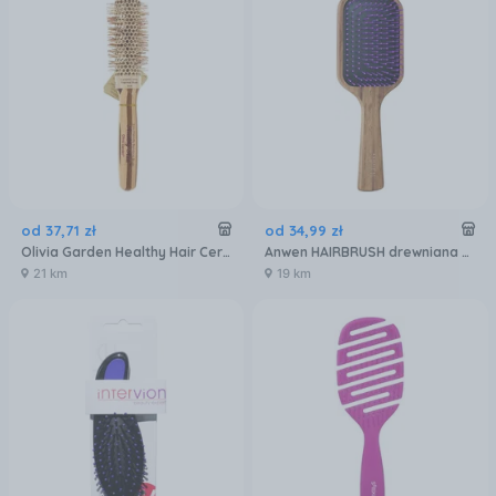
od
37
,
71
zł
od
34
,
99
zł
Olivia Garden Healthy Hair Ceramic Ionic Thermal Szczotka do Włosów Hh-33
Anwen HAIRBRUSH drewniana szczotka do włosów
21 km
19 km