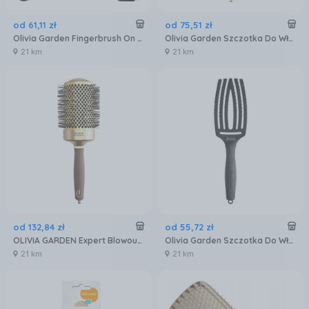
od
61
,
11
zł
od
75
,
51
zł
Olivia Garden Fingerbrush On The Go Smooth & Style Składana Szczotka Z Naturalnym Włosiem
Olivia Garden Szczotka Do Włosów Expert Blowout Shine Wavy Bristles 35 Mm
21 km
21 km
od
132
,
84
zł
od
55
,
72
zł
OLIVIA GARDEN Expert Blowout Shine Szczotka do modelowania i suszenia włosów 65mm
Olivia Garden Szczotka Do Włosów Fingerbrush Care Iconic Czarny
21 km
21 km