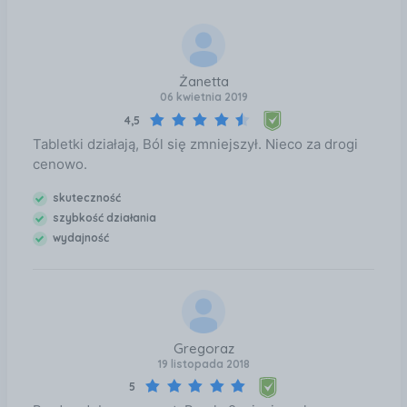
wskazówki Utrzymanie prawidłowego stanu zdrowia
wymaga zrównoważonego odżywiania i prowadzenia
zdrowego trybu życia. Nie należy przekraczać
zalecanej porcji do spożycia w ciągu dnia. Preparat
Żanetta
nie może być stosowany jako substytut
06 kwietnia 2019
zróżnicowanej diety. Przechowywać w miejscu
4,5
suchym, w temperaturze pokojowej, w sposób
niedostępny dla małych dzieci. Zawartość netto 60
Tabletki działają, Ból się zmniejszył. Nieco za drogi
tabletek powlekanych
cenowo.
skuteczność
szybkość działania
wydajność
Gregoraz
19 listopada 2018
5