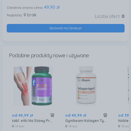
49,90 zł
Ostatnia znana cena:
brak
Najbliżej:
Liczba ofert:
0
Sprawdź na Ceneo.pl
Podobne produkty nowe i używane
od
49
,
99
zł
od
49
,
99
zł
od
39
,
tabl. etki Na Stawy Premium Flex Combo Glukozamina Chondroityna Msm + 5 Innych 60kaps.
Gymbeam Kolagen Typ II Na Stawy Kompleks 60kaps. -
19 km
19 km
19 km