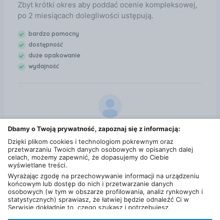
Zbyt krótki okres aby poddać ocenie kompleksowej,
po 2 miesiącach dolegliwości ustępują.
bardzo pomocny
dostępność
duże opakowanie
wydajność
u...4
Dbamy o Twoją prywatność, zapoznaj się z informacją:
17 lipca 2024
Dzięki plikom cookies i technologiom pokrewnym oraz
4,5
przetwarzaniu Twoich danych osobowych w opisanych dalej
celach, możemy zapewnić, że dopasujemy do Ciebie
Dopiero zaczęłam stosować, mam na to 3 miesiące.
wyświetlane treści.
Ufam, że efekt będzie zadowalający.
Wyrażając zgodę na przechowywanie informacji na urządzeniu
końcowym lub dostęp do nich i przetwarzanie danych
osobowych (w tym w obszarze profilowania, analiz rynkowych i
Zobacz wszystkie opinie dla Arthron Complex 60tabl.
statystycznych) sprawiasz, że łatwiej będzie odnaleźć Ci w
na Ceneo
Serwisie dokładnie to, czego szukasz i potrzebujesz.
Administratorem Twoich danych osobowych będzie Ceneo.pl sp.