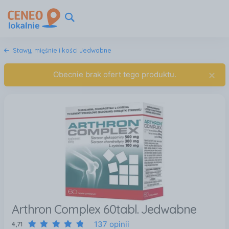
Stawy, mięśnie i kości Jedwabne
×
Obecnie brak ofert tego produktu.
Arthron Complex 60tabl. Jedwabne
137 opinii
4,71