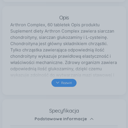
Opis
Arthron Complex, 60 tabletek Opis produktu
Suplement diety Arthron Complex zawiera siarczan
chondroityny, siarczan glukozaminy i L-cysteinę.
Chondroityna jest główny składnikiem chrząstki.
Tylko chrząstka zawierająca odpowiednią ilość
chondroityny wykazuje prawidłową elastyczność i
właściwości mechaniczne. Zdrowy organizm zawiera
odpowiednią ilość glukozaminy, dzięki czemu
wykazuje zdolność do wytwarzania mazi stawowej i
utrzymywania jej na właściwym poziomie. L-cysteina
Rozwiń
- aminokwas siarkowy, z którego organizm może
wytwarzać glikozaminoglikany i kwas
chondroitynosiarkowy - budujący tkankę łączną
właściwą i chrzęstną. Zastosowanie Uzupełnienie
Specyfikacja
diety w składniki zawarte w suplemencie. Zalecane
Podstawowe informacje
spożycie Dorośli: 2-3 tabletki dziennie, popijając
wodą. Składniki Siarczan glukozaminy 2 KCI (ze