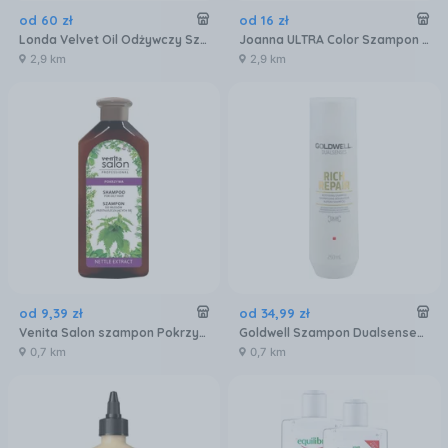
od
60
zł
od
16
zł
Londa Velvet Oil Odżywczy Szampon 1000ml
Joanna ULTRA Color Szampon odcienie rudego 200ml
2,9 km
2,9 km
od
9
,
39
zł
od
34
,
99
zł
Venita Salon szampon Pokrzywa 500ml
Goldwell Szampon Dualsenses Rich Repair Odbudowujący 250Ml
0,7 km
0,7 km