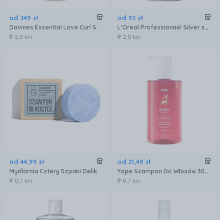
od
249
zł
od
92
zł
Davines Essential Love Curl Szampon Podkreślający Skręt Włosy Kręcone 1000ml
L'Oreal Professionnel Silver szampon do włosów siwych i rozjaśnionych 500ml
2,9 km
2,9 km
od
44
,
99
zł
od
21
,
49
zł
Mydlarnia Cztery Szpaki Delikatny Szampon Do Włosów W Kostce 75 g
Yope Szampon Do Włosów 300 ml Boost
0,7 km
0,7 km