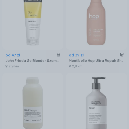
od
47
zł
od
39
zł
John Frieda Go Blonder Szampon Do Włosów Blond 250ml
Montibello Hop Ultra Repair Shampoo Ultranaprawczy Szampon Do Włosów Suchych I Zniszczonych 300Ml
2,9 km
2,9 km