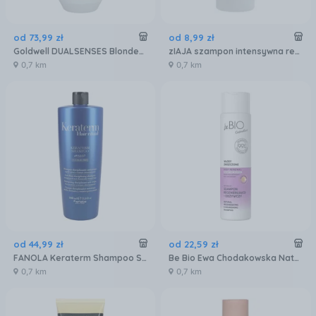
od
73
,
99
zł
od
8
,
99
zł
Goldwell DUALSENSES Blondes & Highlights Anty Yellow Szampon neutralizujący do włosów blond 1000ml
zIAJA szampon intensywna regeneracja do włosów łamliwych 400ml
0,7 km
0,7 km
od
44
,
99
zł
od
22
,
59
zł
FANOLA Keraterm Shampoo Szampon z keratyną 1000ml
Be Bio Ewa Chodakowska Naturalny Szampon Do Włosów Zniszczonych 300 ml
0,7 km
0,7 km