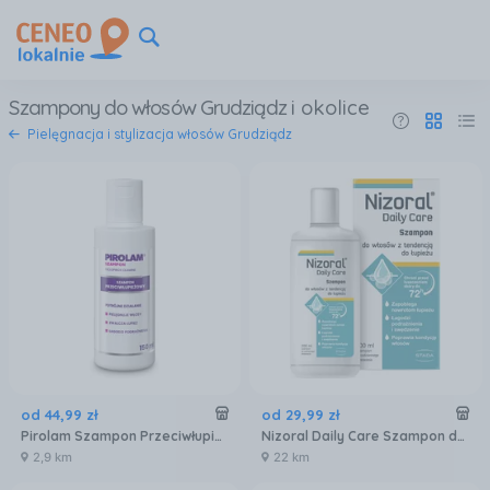
Szampony do włosów Grudziądz
i okolice
Pielęgnacja i stylizacja włosów Grudziądz
od
44
,
99
zł
od
29
,
99
zł
Pirolam Szampon Przeciwłupieżowy z witaminą A + E 150ml
Nizoral Daily Care Szampon do włosów z tendencją do łupieżu 200 ml
2,9 km
22 km