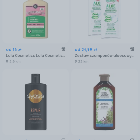
od
16
zł
od
24
,
99
zł
Lola Cosmetics Lola Cosmetics Densidade Shampoo Szampon Na Porost Włosów 250ml
Zestaw szamponów aloesowych z kwasem hialuronowym 2x265ml- EQUILIBRA
2,9 km
22 km