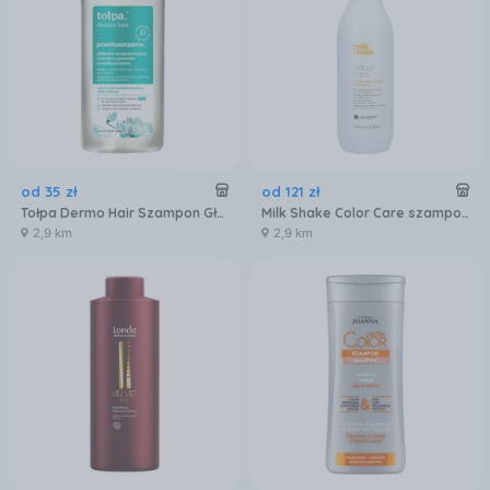
od
35
zł
od
121
zł
Tołpa Dermo Hair Szampon Głęboko Oczyszczający 250 ml
Milk Shake Color Care szampon do włosów farbowanych 1000ml
2,9 km
2,9 km