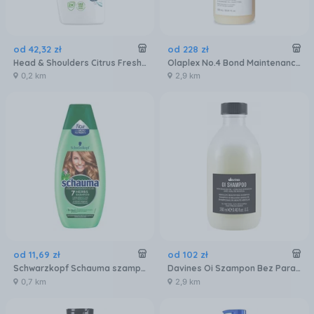
od
42
,
32
zł
od
228
zł
Head & Shoulders Citrus Fresh Szampon Przeciwłupieżowy 800 ml
Olaplex No.4 Bond Maintenance Shampoo Szampon Do Włosów 1000 ml
0,2 km
2,9 km
od
11
,
69
zł
od
102
zł
Schwarzkopf Schauma szampon 7 Ziół Włosy Normalne 400 ml
Davines Oi Szampon Bez Parabenów I Siarczanów 280ml
0,7 km
2,9 km