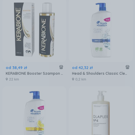
od
38
,
49
zł
od
42
,
32
zł
KERABIONE Booster Szampon Do Włosów Ze Skłonnością Do Wypadania 200ml
Head & Shoulders Classic Clean Szampon Przeciwłupieżowy 800 ml
22 km
0,2 km