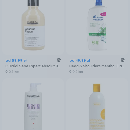
od
59
,
99
zł
od
49
,
99
zł
L'Oréal Serie Expert Absolut Repair Gold szampon odbudowujący do włosów zniszczonych 300ml
Head & Shoulders Menthol Classic Clean Szampon Przeciwłupieżowy 800 ml
0,7 km
0,2 km