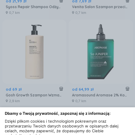
od
21
,
99
zł
od
7
,
69
zł
Syoss Repair Shampoo Odżywczy Szampon Do Włosów Suchych I Zniszczonych Algi 440 ml
Venita Salon Szampon przeciwłupieżowy 500ml
0,7 km
0,7 km
od
69
zł
od
64
,
99
zł
Gosh Growth Szampon Wzmacniający I Stymulujący Wzrost Włosów 750ml
Aromasound Aromase 2% Kompleksu Kwasu Glicyretynowego Szampon 5 Juniper 260 ml
2,9 km
0,7 km
Dbamy o Twoją prywatność, zapoznaj się z informacją:
Dzięki plikom cookies i technologiom pokrewnym oraz
przetwarzaniu Twoich danych osobowych w opisanych dalej
celach, możemy zapewnić, że dopasujemy do Ciebie