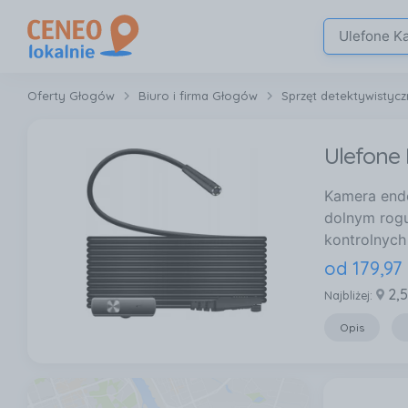
Oferty Głogów
Biuro i firma Głogów
Sprzęt detektywistyc
Ulefone
Kamera endo
dolnym rogu
kontrolnych
od
179
,
97
2,
Najbliżej:
Opis