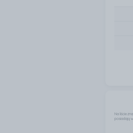
Na liście z
posiadają 