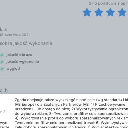
5
na podstawie
2 opi
k...s
18 czerwca 2021
sobra jakość wykonania
jakość obrazu
jakość wykonania
wygląd
d...h
06 stycznia 2025
Zgoda obejmuje także wyszczególnione cele (wg standardu i kla
Super!
IAB Europe) dla Zaufanych Partnerów IAB: 1) Przechowywanie i
urządzeniu lub dostęp do nich; 2) Wykorzystywanie ograniczo
nić,
do wyboru reklam; 3) Tworzenie profili w celu spersonalizowan
4). Wykorzystanie profili do wyboru spersonalizowanych reklam
cowym
Tworzenie profili w celu personalizacji treści; 6) Wykorzystywan
zarze
celu doboru spersonalizowanych treści; 7) Pomiar efektywności