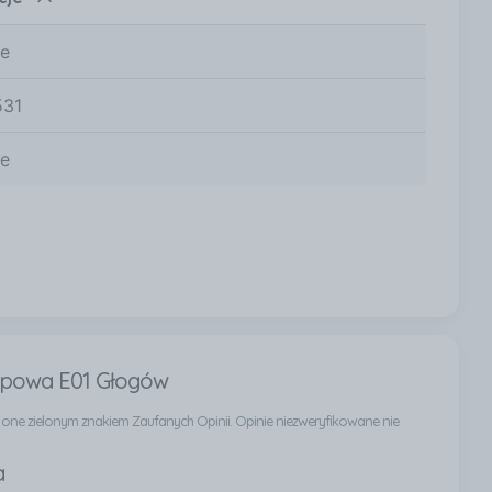
ne
531
ne
opowa E01 Głogów
ą one zielonym znakiem Zaufanych Opinii. Opinie niezweryfikowane nie
a