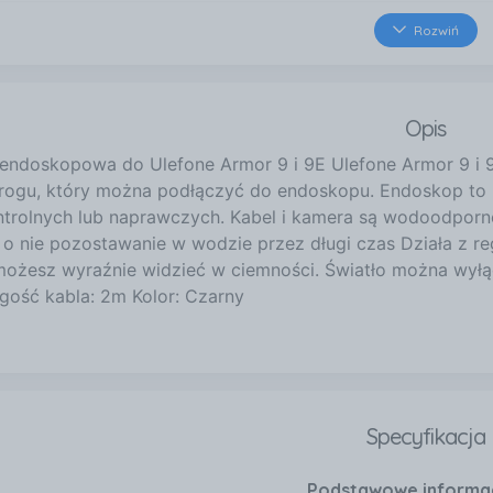
32 km
Rozwiń
Prof. Józefa Zwierzyckiego
Lubin
39 km
Opis
Kościuszki 28
Szprotawa
endoskopowa do Ulefone Armor 9 i 9E Ulefone Armor 9 i 
40 km
rogu, który można podłączyć do endoskopu. Endoskop to n
Aleje Konstytucji 3 Maja 12
trolnych lub naprawczych. Kabel i kamera są wodoodporne IP
Leszno
 o nie pozostawanie w wodzie przez długi czas Działa z r
40 km
ożesz wyraźnie widzieć w ciemności. Światło można wyłąc
Narutowicza 84
gość kabla: 2m Kolor: Czarny
Leszno
Specyfikacja
Podstawowe informa