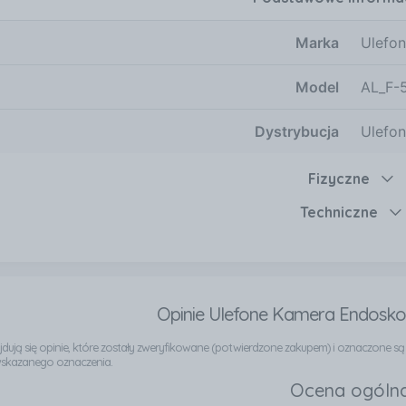
Marka
Ulefo
Model
AL_F-
Dystrybucja
Ulefo
Fizyczne
Techniczne
Opinie Ulefone Kamera Endosk
najdują się opinie, które zostały zweryfikowane (potwierdzone zakupem) i oznaczone s
wskazanego oznaczenia.
Ocena ogóln