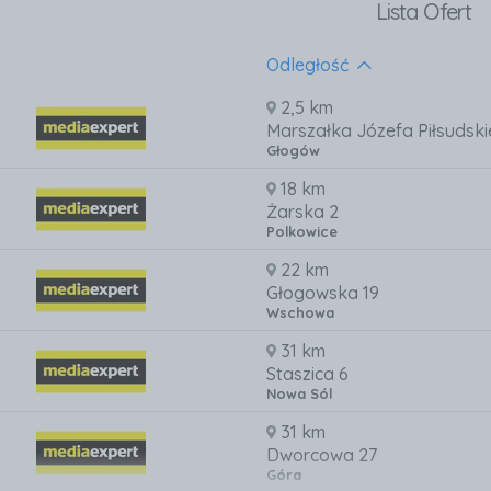
Lista Ofert
Odległość
2,5 km
Marszałka Józefa Piłsudski
Głogów
18 km
Żarska 2
Polkowice
22 km
Głogowska 19
Wschowa
31 km
Staszica 6
Nowa Sól
31 km
Dworcowa 27
Góra