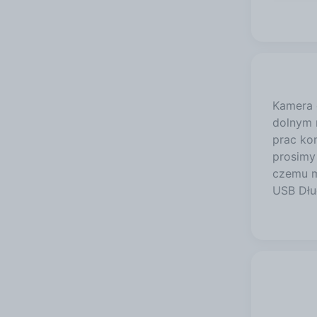
Kamera 
dolnym 
prac kon
prosimy
czemu m
USB Dłu