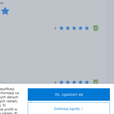
nie
5
5
syfikacji
nformacji na
Ok, zgadzam się
nych danych
ych reklam;
; 5)
Dostosuj zgody
ie profili w
 reklam; 8)