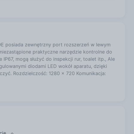
179,97 zł
 3
179,97 zł
9E posiada zewnętrzny port rozszerzeń w lewym
iezastąpione praktyczne narzędzie kontrolne do
179,97 zł
67, mogą służyć do inspekcji rur, toalet itp., Ale
egulowanymi diodami LED wokół aparatu, dzięki
zyć. Rozdzielczość: 1280 x 720 Komunikacja:
179,97 zł
cje