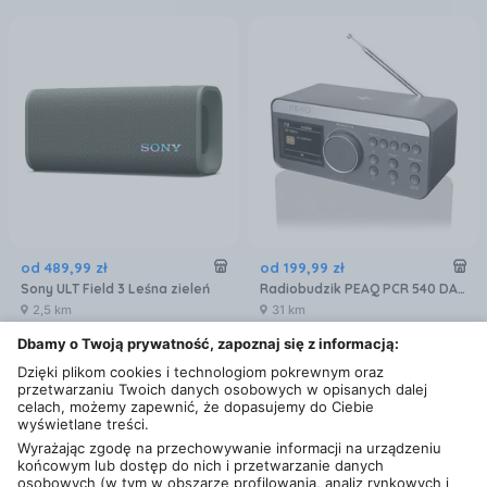
od
489
,
99
zł
od
199
,
99
zł
Sony ULT Field 3 Leśna zieleń
Radiobudzik PEAQ PCR 540 DAB+
2,5 km
31 km
Dbamy o Twoją prywatność, zapoznaj się z informacją:
Dzięki plikom cookies i technologiom pokrewnym oraz
przetwarzaniu Twoich danych osobowych w opisanych dalej
celach, możemy zapewnić, że dopasujemy do Ciebie
wyświetlane treści.
Wyrażając zgodę na przechowywanie informacji na urządzeniu
końcowym lub dostęp do nich i przetwarzanie danych
osobowych (w tym w obszarze profilowania, analiz rynkowych i