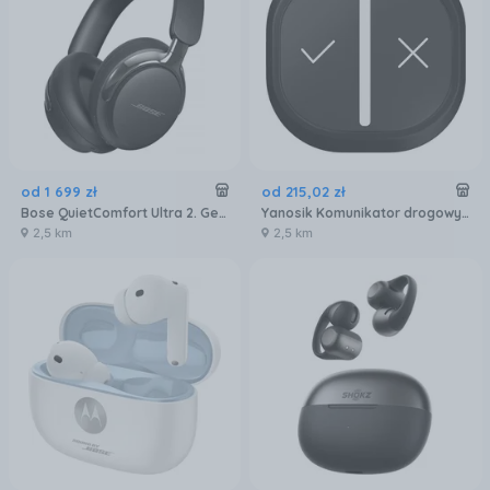
od
1 699
zł
od
215
,
02
zł
Bose QuietComfort Ultra 2. Generacji czarny
Yanosik Komunikator drogowy YANBOX GO
2,5 km
2,5 km