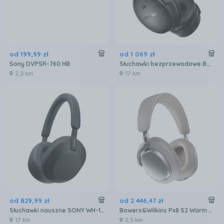
od
199
,
99
zł
od
1 069
zł
Sony DVPSR-760 HB
Słuchawki bezprzewodowe BOSE QuietComfort Headphones Czarny
2,3 km
17 km
od
829
,
99
zł
od
2 446
,
47
zł
Słuchawki nauszne SONY WH-1000XM5SA ANC Czarny
Bowers&Wilkins Px8 S2 Warm Stone
17 km
2,5 km