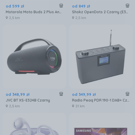
od
599
zł
od
849
zł
Motorola Moto Buds 2 Plus Anc Biały
Shokz OpenDots 2 Czarny (E320STBK)
2,5 km
2,5 km
od
348
,
99
zł
od
349
,
99
zł
JVC BT XS-E524B Czarny
Radio Peaq PDR 190-1 DAB+ Czarne
2,5 km
31 km