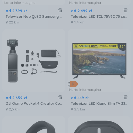
Karta informacyjna
Karta informacyjna
od
2 399
zł
od
2 499
zł
Telewizor Neo QLED Samsung QE50QN80FAUXXH 50 cali 4K UHD
Telewizor LED TCL 75V6C 75 cali 4K UHD
22 km
1,4 km
Karta informacyjna
od
2 659
zł
od
449
zł
DJI Osmo Pocket 4 Creator Combo
Telewizor LED Kiano Slim TV 32 32 cale HD Ready
2,5 km
2,5 km