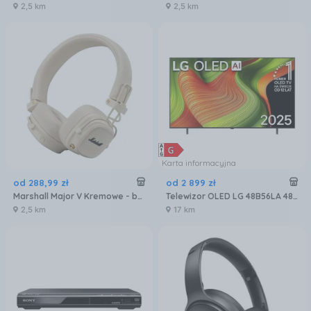
2,5 km
2,5 km
Karta informacyjna
od
288
,
99
zł
od
2 899
zł
Marshall Major V Kremowe - bezprzewodowe słuchawki nauszne
Telewizor OLED LG 48B56LA 48 cali 4K UHD
2,5 km
17 km