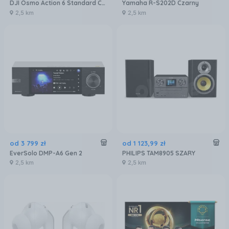
DJI Osmo Action 6 Standard Combo
Yamaha R-S202D Czarny
2,5 km
2,5 km
od
3 799
zł
od
1 123
,
99
zł
EverSolo DMP-A6 Gen 2
PHILIPS TAM8905 SZARY
2,5 km
2,5 km