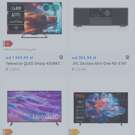
Karta informacyjna
od
1 999
,
99
zł
od
359
,
99
zł
Telewizor QLED Sharp 43GR8765E 43 cali 4K UHD
JVC Zestaw All In One RD-E761
2,5 km
2,5 km