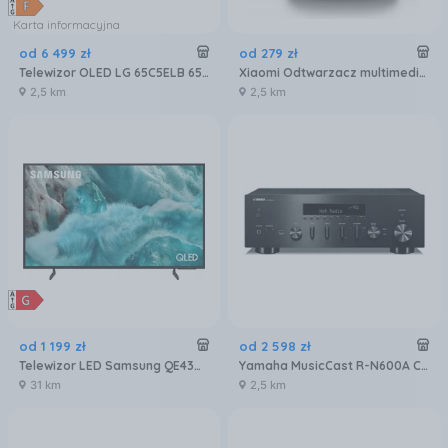
Karta informacyjna
od
6 499
zł
od
279
zł
Telewizor OLED LG 65C5ELB 65 cali 4K UHD
Xiaomi Odtwarzacz multimedialny Tv Box S 3 Generacji 4K 32GB WIFI6
2,5 km
2,5 km
od
1 199
zł
od
2 598
zł
Telewizor LED Samsung QE43Q7FAAU 43 cale 4K UHD
Yamaha MusicCast R-N600A Czarny
31 km
2,5 km