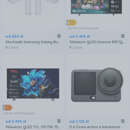
Karta informacyjna
od
859
zł
od
3 499
zł
Słuchawki Samsung Galaxy Buds4 Pro białe
Telewizor QLED Hisense 85E7Q 85 cali 4K UHD
1,4 km
1,4 km
Karta informacyjna
od
3 499
zł
od
2 132
zł
Telewizor QLED TCL 75P79K 75 cali 4K UHD
DJI Osmo Action 6 Adventure Combo