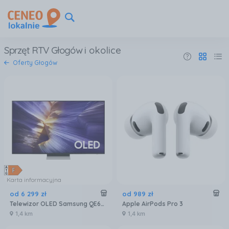
Sprzęt RTV Głogów
i okolice
Oferty Głogów
Karta informacyjna
od
6 299
zł
od
989
zł
Telewizor OLED Samsung QE65S90FATXXH 65 cali 4K UHD
Apple AirPods Pro 3
1,4 km
1,4 km