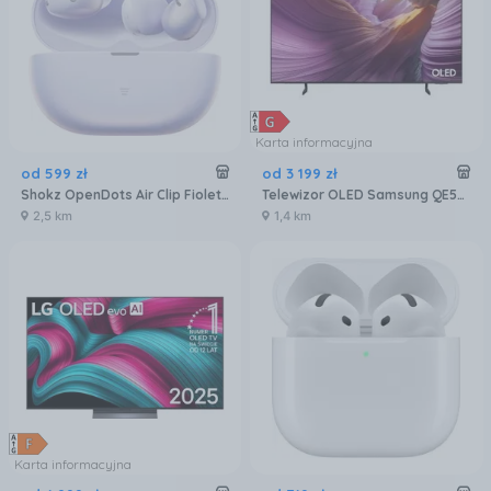
Karta informacyjna
od
599
zł
od
3 199
zł
Shokz OpenDots Air Clip Fioletowy (E210STPR)
Telewizor OLED Samsung QE55S85FAU 55 cali 4K UHD
2,5 km
1,4 km
Karta informacyjna