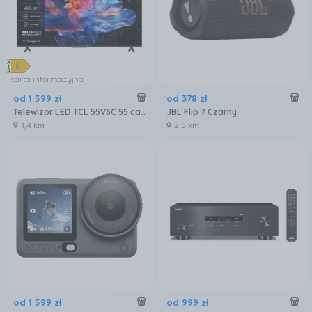
Karta informacyjna
od
1 599
zł
od
378
zł
Telewizor LED TCL 55V6C 55 cali 4K UHD
JBL Flip 7 Czarny
1,4 km
2,5 km
od
1 599
zł
od
999
zł