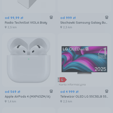
od
99
,
99
zł
od
999
zł
Radio TechniSat VIOLA Biały
Słuchawki Samsung Galaxy Buds4 Pro czarne
2,5 km
2,5 km
Karta informacyjna
od
569
zł
od
4 999
zł
Apple AirPods 4 (MXP63ZM/A)
Telewizor OLED LG 55C5ELB 55 cali 4K UHD
1,4 km
2,5 km