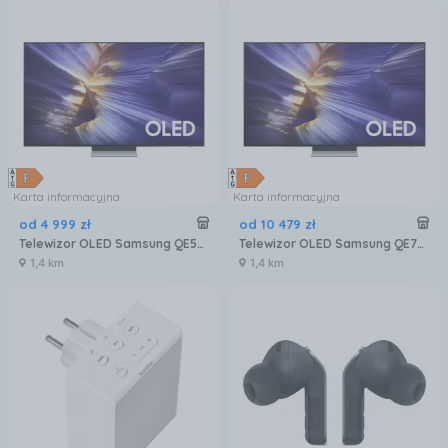
Karta informacyjna
Karta informacyjna
od
4 999
zł
od
10 479
zł
Telewizor OLED Samsung QE55S90FAEXXH 55 cali 4K UHD
Telewizor OLED Samsung QE77S90FAEXXH 77 cali 4K UHD
1,4 km
1,4 km