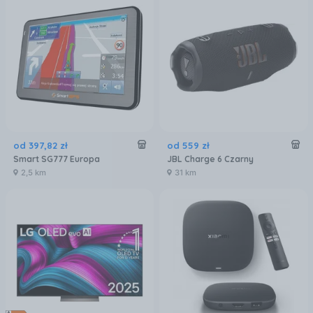
od
397
,
82
zł
od
559
zł
Smart SG777 Europa
JBL Charge 6 Czarny
2,5 km
31 km