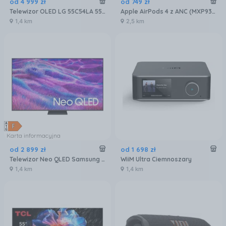
od
4 999
zł
od
749
zł
Telewizor OLED LG 55C54LA 55 cali 4K UHD
Apple AirPods 4 z ANC (MXP93ZMA)
1,4 km
2,5 km
Karta informacyjna
od
2 899
zł
od
1 698
zł
Telewizor Neo QLED Samsung QE55QN80FAUXXH 55 cali 4K UHD
WiiM Ultra Ciemnoszary
1,4 km
1,4 km