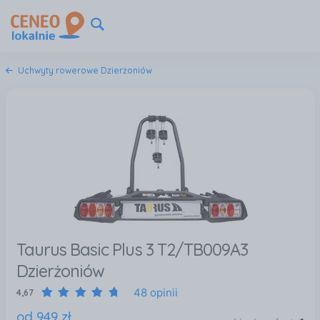
Uchwyty rowerowe Dzierżoniów
Taurus Basic Plus 3 T2/TB009A3
Dzierżoniów
48 opinii
4,67
od
949
zł