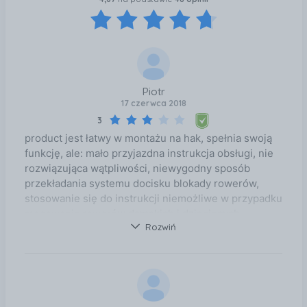
Piotr
17 czerwca 2018
3
product jest łatwy w montażu na hak, spełnia swoją
funkcję, ale: mało przyjazdna instrukcja obsługi, nie
rozwiązująca wątpliwości, niewygodny sposób
przekładania systemu docisku blokady rowerów,
stosowanie się do instrukcji niemożliwe w przypadku
mocowania rowerów damskich i dziecięcych,
Rozwiń
opuszczając platformę z rowerami ( co ma być zaletą
) można połamać sobie ręce.