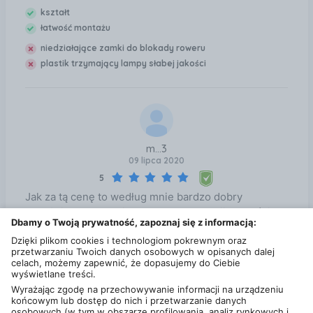
kształt
łatwość montażu
niedziałające zamki do blokady roweru
plastik trzymający lampy słabej jakości
m...3
09 lipca 2020
5
Jak za tą cenę to według mnie bardzo dobry
bagażnik. Jedyny minus to brak regulacji długości
Dbamy o Twoją prywatność, zapoznaj się z informacją:
ramion do trzymania rowerów.
Dzięki plikom cookies i technologiom pokrewnym oraz
przetwarzaniu Twoich danych osobowych w opisanych dalej
kształt
celach, możemy zapewnić, że dopasujemy do Ciebie
łatwość montażu
wyświetlane treści.
wygląd
Wyrażając zgodę na przechowywanie informacji na urządzeniu
końcowym lub dostęp do nich i przetwarzanie danych
osobowych (w tym w obszarze profilowania, analiz rynkowych i