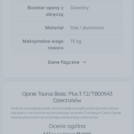
Rozmiar opony z
Dowolny
obręczą
Materiał
Stal / aluminium
Maksymalna waga
15 kg
roweru
Dane fizyczne
Opinie Taurus Basic Plus 3 T2/TB009A3
Dzierżoniów
Na liście znajdują się opinie, które zostały zweryfikowane (potwierdzone
zakupem) i oznaczone są one zielonym znakiem Zaufanych Opinii. Opinie
niezweryfikowane nie posiadają wskazanego oznaczenia.
Ocena ogólna
4,67
na podstawie
48 opinii