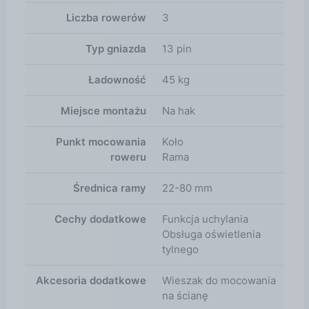
sprawia, że bagażnik Taurus Basic Plus 3 jest łatwy
Liczba rowerów
3
w przenoszeniu i montażu. Dodatkową zaletą tego
modelu są kompaktowe wymiary, bagażnik po
Typ gniazda
13 pin
złożeniu zmieści się w większości bagażników
samochodowych. Ładowność tej platformy wynosi
Ładowność
45 kg
45 kg co pozwala na bezproblemowy transport
trzech typowych rowerów. Całość wykonana jest z
Miejsce montażu
Na hak
dobrej jakości materiałów. poprawione uchwyty ramy
- większa dopuszczalna masa jednego roweru
Punkt mocowania
Koło
dłuższe paski do mocowania kół - łatwiejszy montaż,
roweru
Rama
większa uniwersalność zmieniona atrapa pod tablicę
- lepszy wygląd światło cofania
Średnica ramy
22-80 mm
Cechy dodatkowe
Funkcja uchylania
Obsługa oświetlenia
tylnego
Akcesoria dodatkowe
Wieszak do mocowania
na ścianę