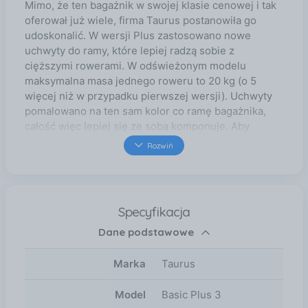
Mimo, że ten bagażnik w swojej klasie cenowej i tak
oferował już wiele, firma Taurus postanowiła go
udoskonalić. W wersji Plus zastosowano nowe
uchwyty do ramy, które lepiej radzą sobie z
cięższymi rowerami. W odświeżonym modelu
maksymalna masa jednego roweru to 20 kg (o 5
więcej niż w przypadku pierwszej wersji). Uchwyty
pomalowano na ten sam kolor co ramę bagażnika,
całość więc lepiej się ze sobą komponuje. Aby
ułatwić montaż rowerów na bagażniku i umożliwić
Rozwiń
także przewóz rowerów o szerszych oponach
zastosowano dłuższe paski do mocowania kół.
Zmieniona atrapa ułatwia montaż tablicy
rejestracyjnej i poprawia wygląd całości. Nowa
Specyfikacja
wersja jest zasilana 13-sto PINową wtyczką
Dane podstawowe
zasilającą, posiada dzięki temu światło cofania, jest
więc w pełni zgodna z najnowszymi regulacjami
prawnymi obowiązującymi w Polsce. Oczywiście
Marka
Taurus
poczynione modyfikacje nie miały negatywnego
wpływu na wagę platformy, która była dużym atutem
Model
Basic Plus 3
pierwowzoru. Ta nadal jest stosunkowo niewielka co