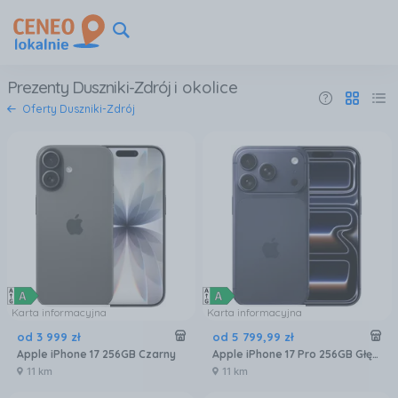
Prezenty Duszniki-Zdrój
i okolice
Oferty Duszniki-Zdrój
Karta informacyjna
Karta informacyjna
od
3 999
zł
od
5 799
,
99
zł
Apple iPhone 17 256GB Czarny
Apple iPhone 17 Pro 256GB Głębinowy błękit
11 km
11 km