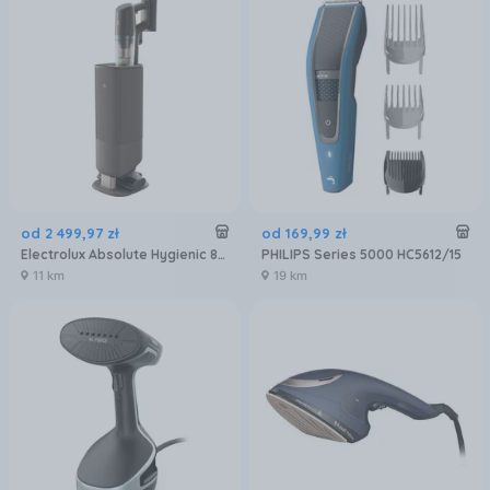
od
2 499
,
97
zł
od
169
,
99
zł
Electrolux Absolute Hygienic 800 EP83HB25WU
PHILIPS Series 5000 HC5612/15
11 km
19 km