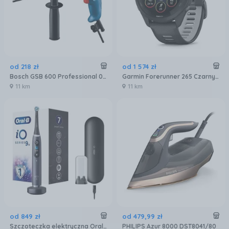
od
218
zł
od
1 574
zł
Bosch GSB 600 Professional 06011A0320
Garmin Forerunner 265 Czarny (010-02810-10)
11 km
11 km
od
849
zł
od
479
,
99
zł
Szczoteczka elektryczna Oral-B iO Series 9N Black Onyx
PHILIPS Azur 8000 DST8041/80