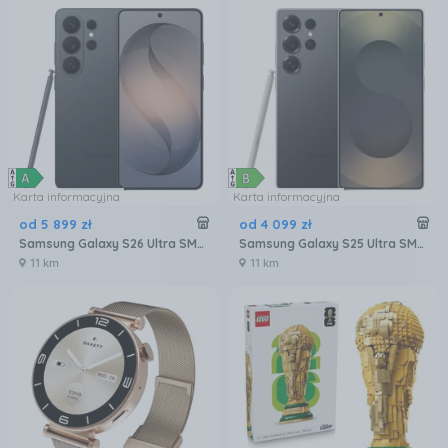
Karta informacyjna
Karta informacyjna
od
5 899
zł
od
4 099
zł
Samsung Galaxy S26 Ultra SM-S948 5G 12/256GB Czarny
Samsung Galaxy S25 Ultra SM-S938 12/256GB Tytanowy Czarny
11 km
11 km