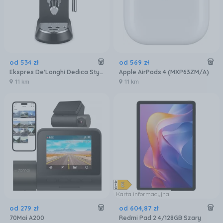
od
534
zł
od
569
zł
Ekspres De'Longhi Dedica Style EC 685.BK
Apple AirPods 4 (MXP63ZM/A)
11 km
11 km
Karta informacyjna
od
279
zł
od
604
,
87
zł
70Mai A200
Redmi Pad 2 4/128GB Szary