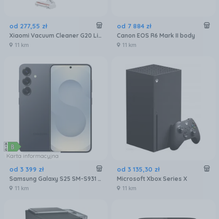
od
277
,
55
zł
od
7 884
zł
Xiaomi Vacuum Cleaner G20 Lite
Canon EOS R6 Mark II body
11 km
11 km
Karta informacyjna
od
3 399
zł
od
3 135
,
30
zł
Samsung Galaxy S25 SM-S931 12/256GB Czarny
Microsoft Xbox Series X
11 km
11 km