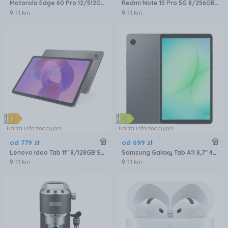
Motorola Edge 60 Pro 12/512GB Szary
Redmi Note 15 Pro 5G 8/256GB Czarny
11 km
11 km
Karta informacyjna
Karta informacyjna
od
779
zł
od
699
zł
Lenovo Idea Tab 11" 8/128GB Szary (ZAFR0442PL)
Samsung Galaxy Tab A11 8,7" 4/64GB Wi-Fi Szary (SM-X130NZAAEUB)
11 km
11 km