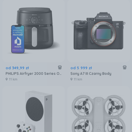
od
349
,
99
zł
od
5 999
zł
PHILIPS Airfryer 2000 Series OVI NA231/00
Sony A7 III Czarny Body
11 km
11 km