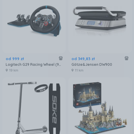
od
999
zł
od
349
,
83
zł
Logitech G29 Racing Wheel (941-000112)
Götze&Jensen DW900
19 km
11 km