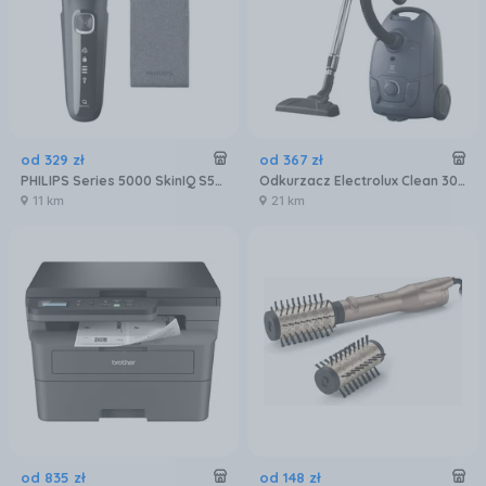
od
329
zł
od
367
zł
PHILIPS Series 5000 SkinIQ S5887/10
Odkurzacz Electrolux Clean 300 EB31C1DB
11 km
21 km
od
835
zł
od
148
zł