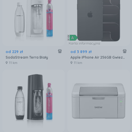
Karta informacyjna
od
229
zł
od
3 899
zł
SodaStream Terra Biały
Apple iPhone Air 256GB Gwiezdna czerń
11 km
11 km