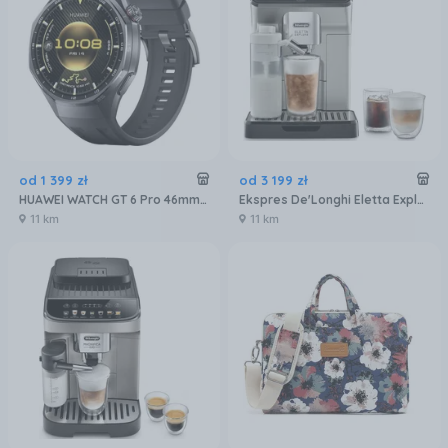
od
1 399
zł
od
3 199
zł
HUAWEI WATCH GT 6 Pro 46mm Active
Ekspres De'Longhi Eletta Explore ECAM450.65.S
11 km
11 km