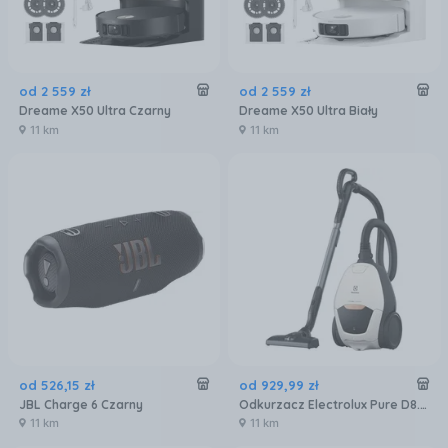
od
2 559
zł
od
2 559
zł
Dreame X50 Ultra Czarny
Dreame X50 Ultra Biały
11 km
11 km
od
526
,
15
zł
od
929
,
99
zł
JBL Charge 6 Czarny
Odkurzacz Electrolux Pure D8.2 SILENCE PD82-ALRG
11 km
11 km