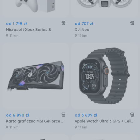
od
1 749
zł
od
707
zł
Microsoft Xbox Series S
DJI Neo
11 km
11 km
od
6 890
zł
od
3 699
zł
Karta graficzna MSI GeForce RTX 5080 Gaming Trio OC 16 GB GDDR7 (GEFORCERTX508016GGAMINGTRIOOC)
Apple Watch Ultra 3 GPS + Cellular 49mm tytan czarny pasek Ocean czarny (MF0J4QPA)
11 km
11 km