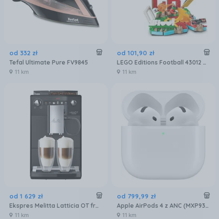
od
332
zł
od
101
,
90
zł
Tefal Ultimate Pure FV9845
LEGO Editions Football 43012 Cristiano Ronaldo — piłkarskie momenty
11 km
11 km
od
1 629
zł
od
799
,
99
zł
Ekspres Melitta Latticia OT frosted black F30/0-100
Apple AirPods 4 z ANC (MXP93ZMA)
11 km
11 km