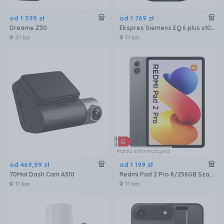
od
1 599
zł
od
1 769
zł
Dreame Z30
Ekspres Siemens EQ.6 plus s100 TE651209RW
31 km
11 km
Karta informacyjna
od
469
,
99
zł
od
1 199
zł
70Mai Dash Cam A510
Redmi Pad 2 Pro 8/256GB Szary
11 km
11 km