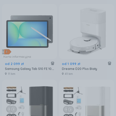
Karta informacyjna
od
2 099
zł
od
1 099
zł
Samsung Galaxy Tab S10 FE 10.9" 8/128GB Wi-Fi Szary + Rysik S Pen (SMX520NZAREUE)
Dreame D20 Plus Biały
11 km
41 km