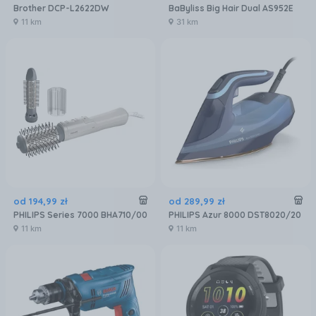
Brother DCP-L2622DW
BaByliss Big Hair Dual AS952E
11 km
31 km
od
194
,
99
zł
od
289
,
99
zł
PHILIPS Series 7000 BHA710/00
PHILIPS Azur 8000 DST8020/20
11 km
11 km