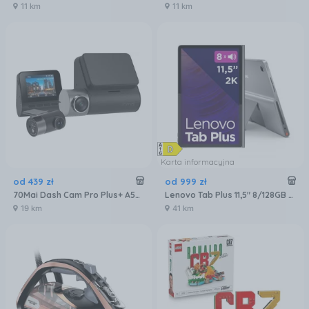
11 km
11 km
Karta informacyjna
od
439
zł
od
999
zł
70Mai Dash Cam Pro Plus+ A500S + Rc06
Lenovo Tab Plus 11,5" 8/128GB Szary (ZADX0080PL)
19 km
41 km