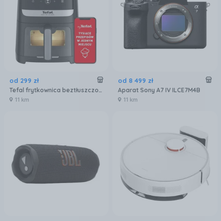
od
299
zł
od
8 499
zł
Tefal frytkownica beztłuszczowa Air Fryer Easy Fry Silence Vision XL EY5568
Aparat Sony A7 IV ILCE7M4B
11 km
11 km