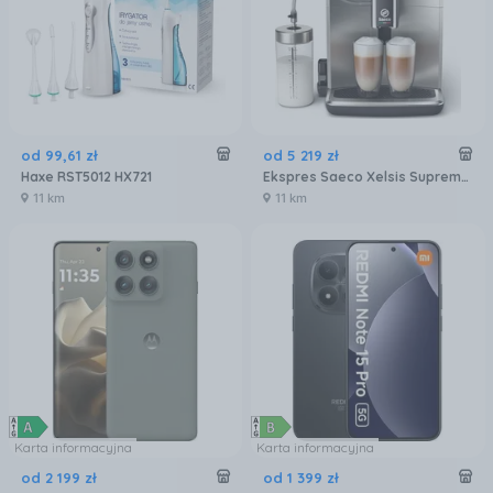
od
99
,
61
zł
od
5 219
zł
Haxe RST5012 HX721
Ekspres Saeco Xelsis Suprema SM8885/00 Metalowy
11 km
11 km
Karta informacyjna
Karta informacyjna
od
2 199
zł
od
1 399
zł