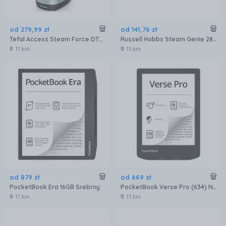
od
279
,
99
zł
od
141
,
76
zł
Tefal Access Steam Force DT8270
Russell Hobbs Steam Genie 28370-56
11 km
11 km
od
879
zł
od
669
zł
PocketBook Era 16GB Srebrny
PocketBook Verse Pro (634) Niebieski
11 km
11 km