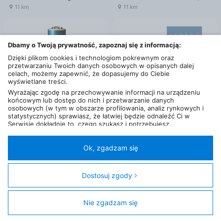
11 km
11 km
Dbamy o Twoją prywatność, zapoznaj się z informacją:
Dzięki plikom cookies i technologiom pokrewnym oraz
przetwarzaniu Twoich danych osobowych w opisanych dalej
celach, możemy zapewnić, że dopasujemy do Ciebie
wyświetlane treści.
Wyrażając zgodę na przechowywanie informacji na urządzeniu
końcowym lub dostęp do nich i przetwarzanie danych
osobowych (w tym w obszarze profilowania, analiz rynkowych i
statystycznych) sprawiasz, że łatwiej będzie odnaleźć Ci w
Serwisie dokładnie to, czego szukasz i potrzebujesz.
Administratorem Twoich danych osobowych będzie Ceneo.pl sp.
od
292
,
99
zł
od
249
,
99
zł
z o.o., a w niektórych przypadkach (np. identyfikator
Versace Eros Woda Perfumowana 100 ml
SEYSSO Oxygen Travel
internetowy, dane przeglądania)
nasi partnerzy (129 partnerów)
,
Ok, zgadzam się
19 km
19 km
w tym tzw.
“Zaufani Partnerzy IAB” (125 partnerów).
Twoja zgoda jest dobrowolna i obejmuje przetwarzanie danych
osobowych w celach: prezentowania spersonalizowanych treści i
Dostosuj zgody
reklam oraz ich pomiaru, tworzenia statystyk, poprawy
funkcjonalności strony, ułatwienia korzystania z naszych stron.
Nie zgadzam się
Filtry
Zgoda obejmuje także wyszczególnione cele (wg standardu i
klasyfikacji IAB Europe) dla Zaufanych Partnerów IAB: 1)