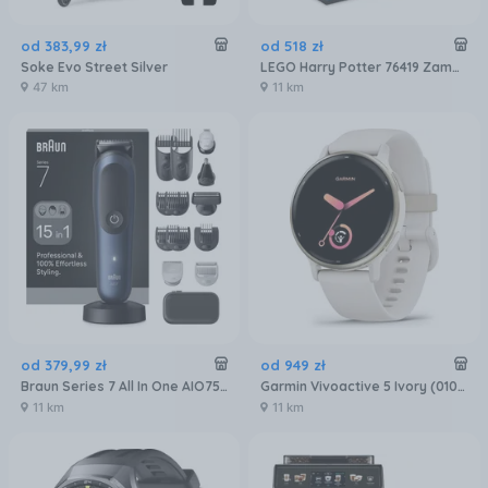
od
383
,
99
zł
od
518
zł
Soke Evo Street Silver
LEGO Harry Potter 76419 Zamek Hogwart i błonia
47 km
11 km
od
379
,
99
zł
od
949
zł
Braun Series 7 All In One AIO7580
Garmin Vivoactive 5 Ivory (010-02862-11)
11 km
11 km