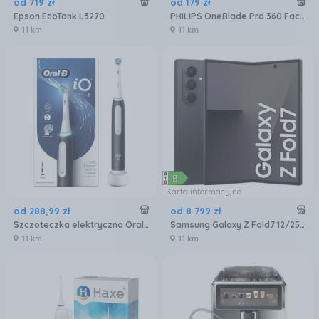
od
719
zł
od
179
zł
Epson EcoTank L3270
PHILIPS OneBlade Pro 360 Face + Body QP6542/15
11 km
11 km
Karta informacyjna
od
288
,
99
zł
od
8 799
zł
Szczoteczka elektryczna Oral-B Io Series 3 Matt Black
Samsung Galaxy Z Fold7 12/256GB Czarny
11 km
11 km