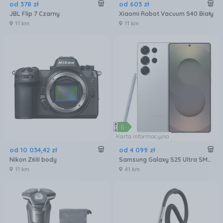
od
378
zł
od
603
zł
JBL Flip 7 Czarny
Xiaomi Robot Vacuum S40 Biały
11 km
11 km
Karta informacyjna
od
10 034
,
42
zł
od
4 099
zł
Nikon Z6III body
Samsung Galaxy S25 Ultra SM-S938 12/256GB Tytanowy Srebrny
11 km
41 km