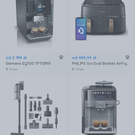
od
2 749
zł
od
489
,
99
zł
Siemens EQ700 TP713R19
PHILIPS Ovi Dual Basket AirFryer NA352/00
11 km
11 km