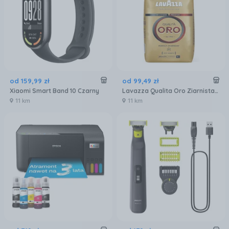
od
159
,
99
zł
od
99
,
49
zł
Xiaomi Smart Band 10 Czarny
Lavazza Qualita Oro Ziarnista 1kg
11 km
11 km