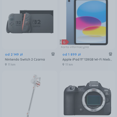
Karta informacyjna
od
2 149
zł
od
1 899
zł
Nintendo Switch 2 Czarna
Apple iPad 11" 128GB Wi-Fi Niebieski (MD4A4HCA)
11 km
11 km