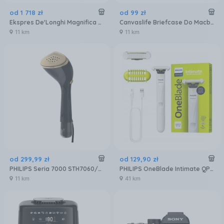
od
1 718
zł
od
99
zł
Ekspres De'Longhi Magnifica Evo ECAM290.81.TB
Canvaslife Briefcase Do Macbook Pro 15 Blue Camellia
11 km
11 km
od
299
,
99
zł
od
129
,
90
zł
PHILIPS Seria 7000 STH7060/80
PHILIPS OneBlade Intimate QP1924/22
11 km
41 km