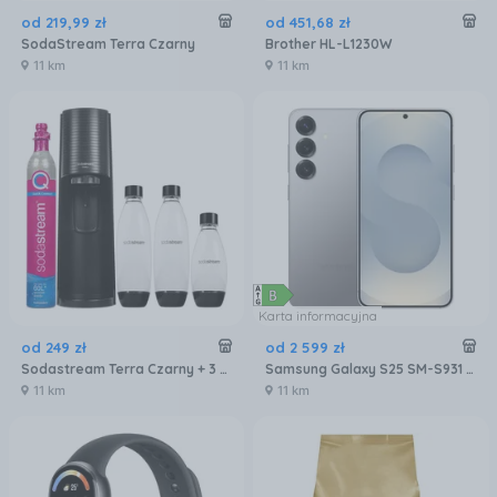
od
219
,
99
zł
od
451
,
68
zł
SodaStream Terra Czarny
Brother HL-L1230W
11 km
11 km
Karta informacyjna
od
249
zł
od
2 599
zł
Sodastream Terra Czarny + 3 Butelki 1012813481
Samsung Galaxy S25 SM-S931 12/128GB Srebrny
11 km
11 km