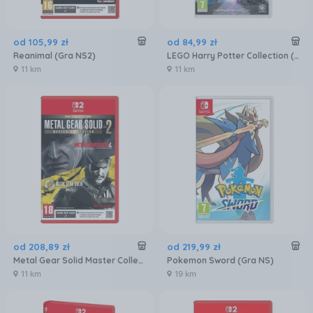
od
105
,
99
zł
od
84
,
99
zł
Reanimal (Gra NS2)
LEGO Harry Potter Collection (Gra NS)
11 km
11 km
od
208
,
89
zł
od
219
,
99
zł
Metal Gear Solid Master Collection Vol.2 - Day One Edition (Gra NS2)
Pokemon Sword (Gra NS)
11 km
19 km