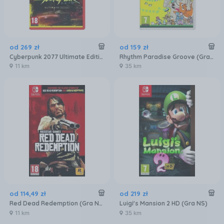
od
269
zł
od
159
zł
Cyberpunk 2077 Ultimate Edition (Gra NS2)
Rhythm Paradise Groove (Gra NS)
11 km
35 km
od
114
,
49
zł
od
219
zł
Red Dead Redemption (Gra NS)
Luigi's Mansion 2 HD (Gra NS)
11 km
35 km