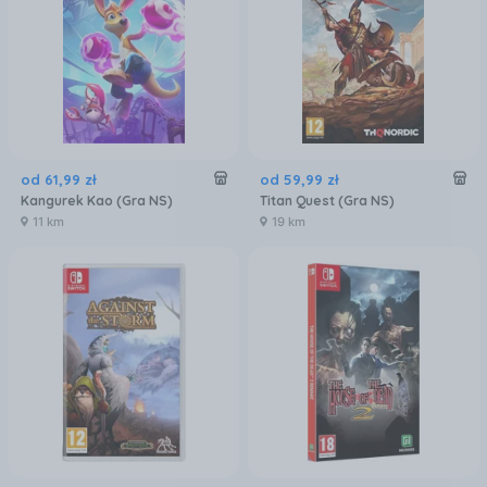
od
61
,
99
zł
od
59
,
99
zł
Kangurek Kao (Gra NS)
Titan Quest (Gra NS)
11 km
19 km