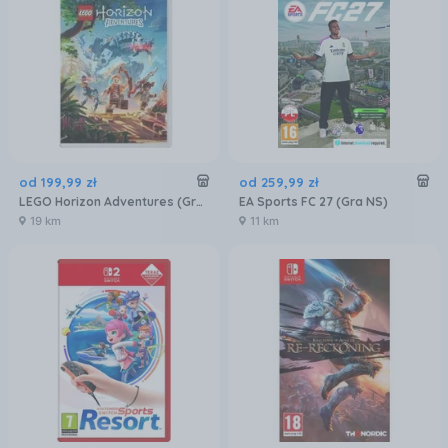
od
199
,
99
zł
od
259
,
99
zł
LEGO Horizon Adventures (Gra NS)
EA Sports FC 27 (Gra NS)
19 km
11 km