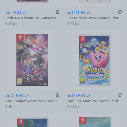
od
49
,
99
zł
od
129
,
90
zł
Little Big Adventure Twinsen's Quest Remake (Gra NS)
Just Dance 2026 Limited Edition (Gra NS)
11 km
19 km
od
249
,
99
zł
od
169
,
99
zł
Fire Emblem Warriors: Three Hopes (Gra NS)
Kirby's Return to Dream Land Deluxe (Gra NS)
19 km
19 km