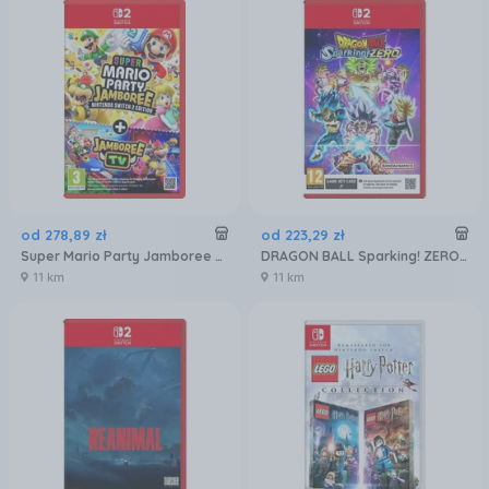
od
278
,
89
zł
od
223
,
29
zł
Super Mario Party Jamboree + Jamboree TV (Gra NS2)
DRAGON BALL Sparking! ZERO (Gra NS2)
11 km
11 km