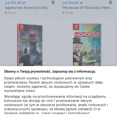
od
154
,
99
zł
od
146
,
65
zł
Against the Storm (Gra NS)
The House Of The Dead 2 Remake (Gra NS)
19 km
11 km
Dbamy o Twoją prywatność, zapoznaj się z informacją:
Dzięki plikom cookies i technologiom pokrewnym oraz
od
179
zł
od
142
,
19
zł
przetwarzaniu Twoich danych osobowych w opisanych dalej
Shadow Labyrinth (Gra NS)
Monopoly (Gra NS)
celach, możemy zapewnić, że dopasujemy do Ciebie
11 km
11 km
wyświetlane treści.
Wyrażając zgodę na przechowywanie informacji na urządzeniu
końcowym lub dostęp do nich i przetwarzanie danych
osobowych (w tym w obszarze profilowania, analiz rynkowych i
statystycznych) sprawiasz, że łatwiej będzie odnaleźć Ci w
Serwisie dokładnie to, czego szukasz i potrzebujesz.