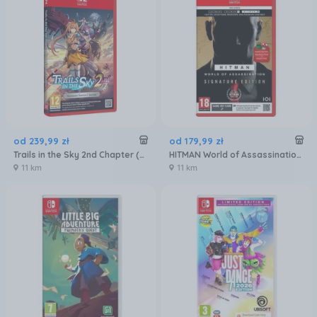
od
239
,
99
zł
od
179
,
99
zł
Trails in the Sky 2nd Chapter (Gra NS2)
HITMAN World of Assassination - Signature Edition (Gra NS2)
11 km
11 km