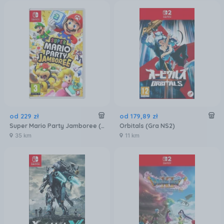
od
229
zł
od
179
,
89
zł
Super Mario Party Jamboree (Gra NS)
Orbitals (Gra NS2)
35 km
11 km