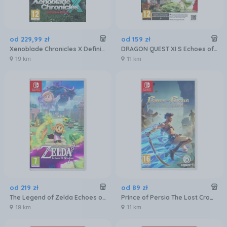
od
229
,
99
zł
od
159
zł
Xenoblade Chronicles X Definitive Edition (Gra NS)
DRAGON QUEST XI S Echoes of an Elusive Age Definitive Edition (Gra NS2)
19 km
11 km
od
219
zł
od
89
zł
The Legend of Zelda Echoes of Wisdom (Gra NS)
Prince of Persia The Lost Crown (Gra NS)
19 km
11 km