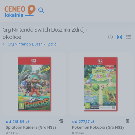
Gry Nintendo Switch Duszniki-Zdrój
i
okolice
Gry Nintendo Duszniki-Zdrój
od
218
,
89
zł
od
277
,
17
zł
Splatoon Raiders (Gra NS2)
Pokemon Pokopia (Gra NS2)
11 km
11 km