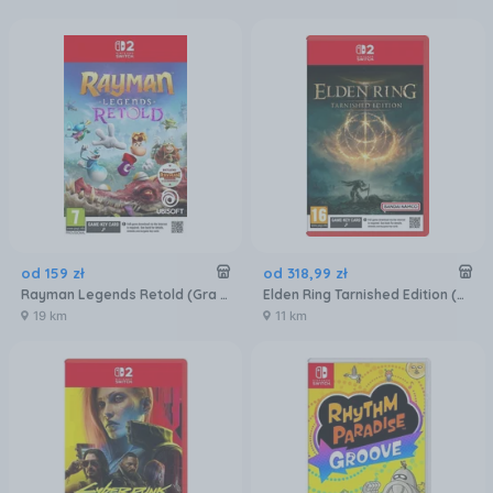
od
159
zł
od
318
,
99
zł
Rayman Legends Retold (Gra NS2)
Elden Ring Tarnished Edition (Gra NS2)
19 km
11 km