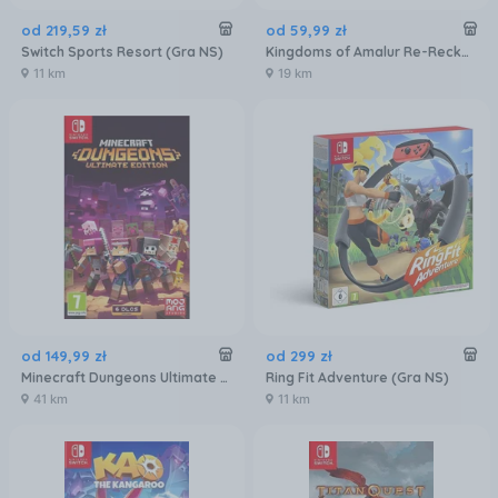
od
219
,
59
zł
od
59
,
99
zł
Switch Sports Resort (Gra NS)
Kingdoms of Amalur Re-Reckoning (Gra NS)
11 km
19 km
od
149
,
99
zł
od
299
zł
Minecraft Dungeons Ultimate Edition (Gra NS)
Ring Fit Adventure (Gra NS)
41 km
11 km