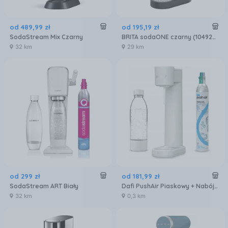
od
489
,
99
zł
od
195
,
19
zł
SodaStream Mix Czarny
BRITA sodaONE czarny (1049249)
32 km
29 km
od
299
zł
od
181
,
99
zł
SodaStream ART Biały
Dafi PushAir Piaskowy + Nabój CO2 + Butelka
32 km
0,3 km