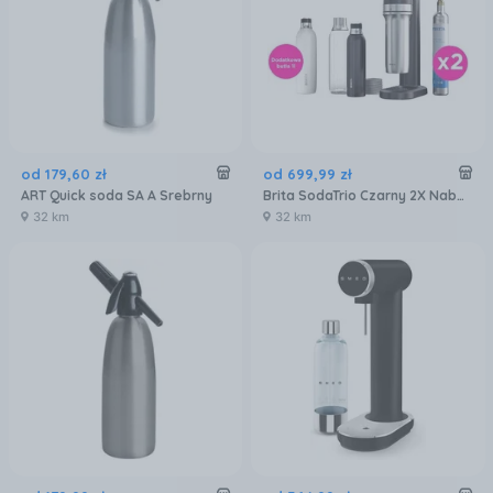
od
179
,
60
zł
od
699
,
99
zł
ART Quick soda SA A Srebrny
Brita SodaTrio Czarny 2X Naboje + 1X Butelka 1l
32 km
32 km