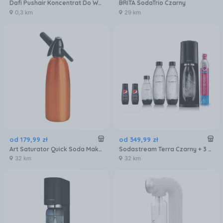
Dafi Pushair Koncentrat Do Wody Czerwony Grejpfrut Syrop 500 Ml
BRITA SodaTrio Czarny
0,3 km
29 km
od
179
,
99
zł
od
349
,
99
zł
Art Saturator Quick Soda Maker Pomarańczowy
Sodastream Terra Czarny + 3 butelki + 2 Syropy Pepsi Max 1100049480
32 km
32 km