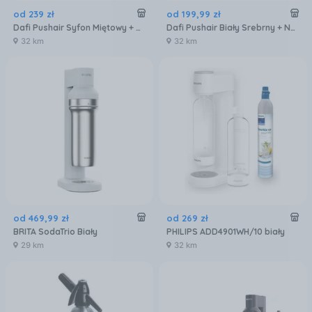
od
239
zł
od
199
,
99
zł
Dafi Pushair Syfon Miętowy + Nabój Co2 Butelka 0,7l
Dafi Pushair Biały Srebrny + Nabój Co2 Butelka 0,7l
32 km
32 km
od
469
,
99
zł
od
269
zł
BRITA SodaTrio Biały
PHILIPS ADD4901WH/10 biały
29 km
32 km