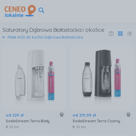
Saturatory Dąbrowa Białostocka
i okolice
Małe AGD do kuchni Dąbrowa Białostocka
od
229
zł
od
219
,
99
zł
SodaStream Terra Biały
SodaStream Terra Czarny
32 km
32 km