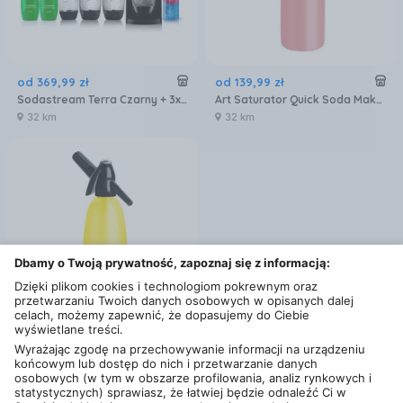
od
369
,
99
zł
od
139
,
99
zł
Sodastream Terra Czarny + 3x Butelka + 2x Syrop 7Up 1012813481
Art Saturator Quick Soda Maker Różowy
32 km
32 km
Dbamy o Twoją prywatność, zapoznaj się z informacją:
Dzięki plikom cookies i technologiom pokrewnym oraz
przetwarzaniu Twoich danych osobowych w opisanych dalej
celach, możemy zapewnić, że dopasujemy do Ciebie
wyświetlane treści.
od
143
,
48
zł
Wyrażając zgodę na przechowywanie informacji na urządzeniu
końcowym lub dostęp do nich i przetwarzanie danych
Art Saturator Quick Soda Maker Cytrynowy
osobowych (w tym w obszarze profilowania, analiz rynkowych i
32 km
statystycznych) sprawiasz, że łatwiej będzie odnaleźć Ci w