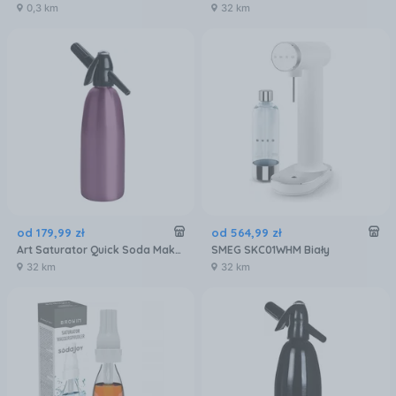
0,3 km
32 km
od
179
,
99
zł
od
564
,
99
zł
Art Saturator Quick Soda Maker Fioletowy
SMEG SKC01WHM Biały
32 km
32 km