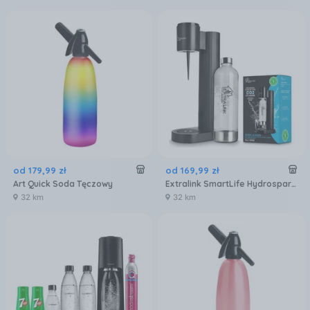
od
179
,
99
zł
od
169
,
99
zł
Art Quick Soda Tęczowy
Extralink SmartLife Hydrospark SJ-191B
32 km
32 km