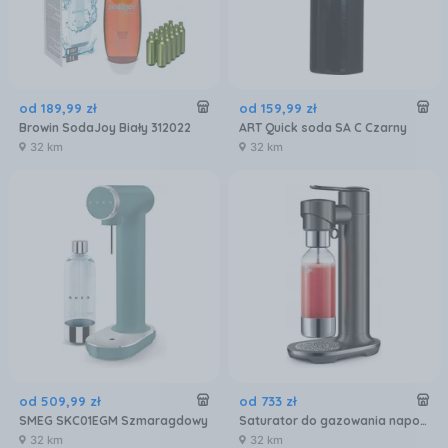
od
189
,
99
zł
od
159
,
99
zł
Browin SodaJoy Biały 312022
ART Quick soda SA C Czarny
32 km
32 km
od
509
,
99
zł
od
733
zł
SMEG SKC01EGM Szmaragdowy
Saturator do gazowania napojów i wody Sage the InFizz™ Fusion Noir Edition
32 km
32 km