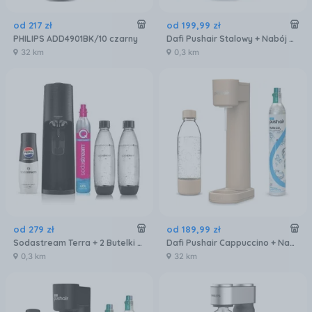
od
217
zł
od
199
,
99
zł
PHILIPS ADD4901BK/10 czarny
Dafi Pushair Stalowy + Nabój Co2 Butelka 0,7l
32 km
0,3 km
od
279
zł
od
189
,
99
zł
Sodastream Terra + 2 Butelki Syrop Pepsi Zero Cukru
Dafi Pushair Cappuccino + Nabój Co2 Butelka 0,7l
0,3 km
32 km