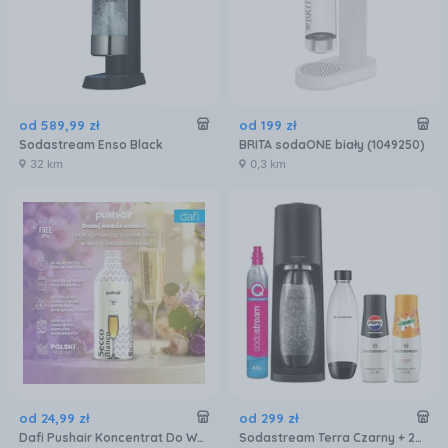
od
589
,
99
zł
od
199
zł
Sodastream Enso Black
BRITA sodaONE biały (1049250)
32 km
0,3 km
od
24
,
99
zł
od
299
zł
Dafi Pushair Koncentrat Do Wody Secco Bianco Syrop 500 Ml
Sodastream Terra Czarny + 2X Butelka SodaStream 1l Czarny + 2X Syrop