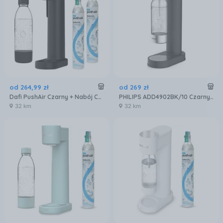
od
264
,
99
zł
od
269
zł
Dafi PushAir Czarny + Nabój CO2 2szt. + Butelka
PHILIPS ADD4902BK/10 Czarny/Srebrny
32 km
32 km