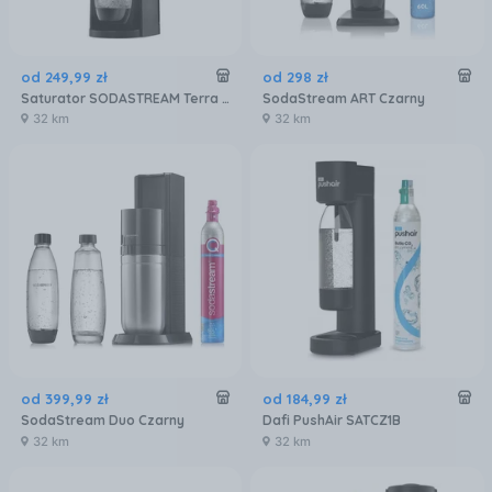
od
249
,
99
zł
od
298
zł
Saturator SODASTREAM Terra Czarny + 2 butelki + Syrop 7UP 440 ml
SodaStream ART Czarny
32 km
32 km
od
399
,
99
zł
od
184
,
99
zł
SodaStream Duo Czarny
Dafi PushAir SATCZ1B
32 km
32 km