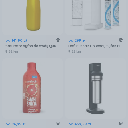
od
141
,
90
zł
od
299
zł
Saturator syfon do wody QUICK SODA SA-01 złoty 1L - summer edition
Dafi Pushair Do Wody Syfon Biały + 2 Naboje + Butelka 0,7
32 km
32 km
od
24
,
99
zł
od
469
,
99
zł