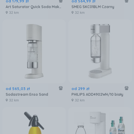
od
179
,
99
zł
od
564
,
99
zł
Art Saturator Quick Soda Maker Szary
SMEG SKC01BLM Czarny
32 km
32 km
od
565
,
03
zł
od
299
zł
Sodastream Enso Sand
PHILIPS ADD4902WH/10 biały
32 km
32 km