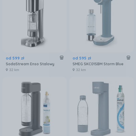
od
599
zł
od
595
zł
SodaStream Enso Stalowy
SMEG SKC01SBM Storm Blue
32 km
32 km