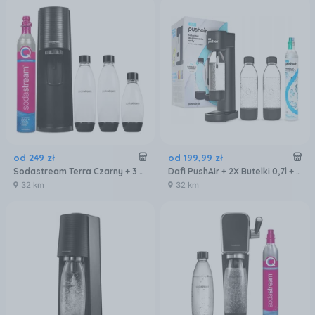
od
249
zł
od
199
,
99
zł
Sodastream Terra Czarny + 3 Butelki 1012813481
Dafi PushAir + 2X Butelki 0,7l + Nabój CO2 Czarny
32 km
32 km