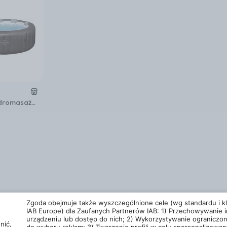
Basen Z Hydromasażem Spa 1.96X0.71M Dominica 6001S
Zgoda obejmuje także wyszczególnione cele (wg standardu i kla
IAB Europe) dla Zaufanych Partnerów IAB: 1) Przechowywanie i
urządzeniu lub dostęp do nich; 2) Wykorzystywanie ograniczo
nić,