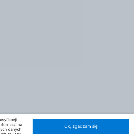
syfikacji
nformacji na
Ok, zgadzam się
nych danych