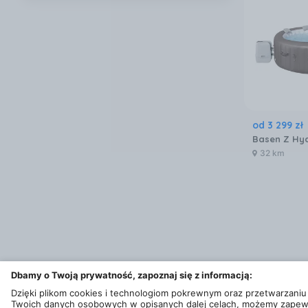
od
3 299
zł
32 km
Dbamy o Twoją prywatność, zapoznaj się z informacją:
Dzięki plikom cookies i technologiom pokrewnym oraz przetwarzaniu
Twoich danych osobowych w opisanych dalej celach, możemy zapew