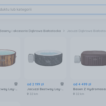
Baseny i akcesoria Dąbrowa Białostocka
Jacuzzi Dąbrowa Białosto
od
2 199
zł
od
4 499
zł
Jacuzzi Bestway Lay-Z-Spa Helsinki AirJet 60025 180x66cm
Jacuzzi Bestway Lay-Z-Spa Boracay 60175 180x66cm
32 km
32 km