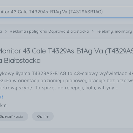
ka
Reklama i poligrafia Dąbrowa Białostocka
Telebimy, monitory
Monitor 43 Cale T4329As-B1Ag Va (T4329A
 Białostocka
tykowy iiyama T4329AS-B1AG to 43-calowy wyświetlacz 4
Działa w orientacji poziomej i pionowej, pracuje bez przer
metrową szybę. To sprzęt do recepcji, holu, witryny …
zł
 km
Specyfikacja
Opinie