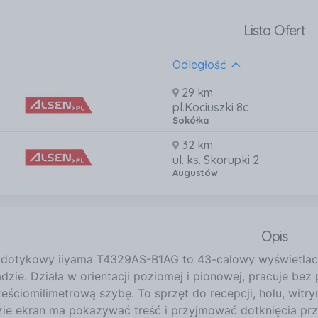
Lista Ofert
Odległość
29 km
pl.Kociuszki 8c
Sokółka
32 km
ul. ks. Skorupki 2
Augustów
Opis
 dotykowy iiyama T4329AS-B1AG to 43-calowy wyświetlac
dzie. Działa w orientacji poziomej i pionowej, pracuje be
ześciomilimetrową szybę. To sprzęt do recepcji, holu, wit
zie ekran ma pokazywać treść i przyjmować dotknięcia pr