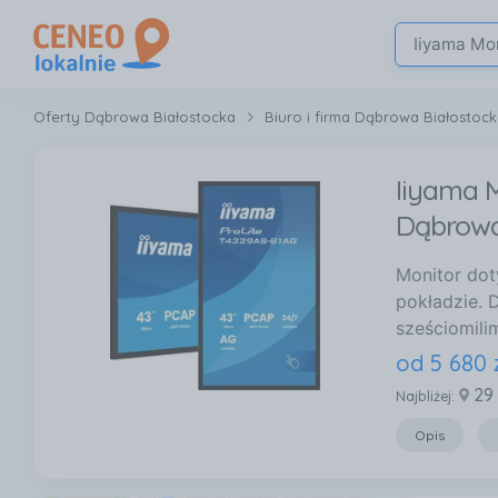
Oferty Dąbrowa Białostocka
Biuro i firma Dąbrowa Białostoc
Iiyama 
Dąbrowa
Monitor do
pokładzie. 
sześciomili
od
5 680
29
Najbliżej:
Opis