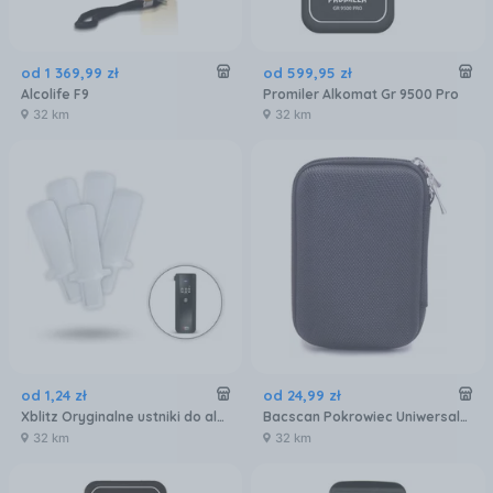
od
1 369
,
99
zł
od
599
,
95
zł
Alcolife F9
Promiler Alkomat Gr 9500 Pro
32 km
32 km
od
1
,
24
zł
od
24
,
99
zł
Xblitz Oryginalne ustniki do alkomatu Spirit
Bacscan Pokrowiec Uniwersalne Etui Do Alkomatów Czarne
32 km
32 km