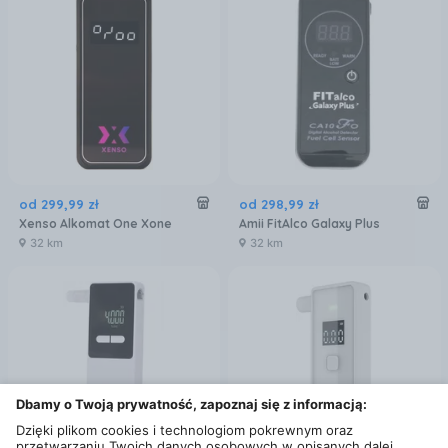
od
299
,
99
zł
od
298
,
99
zł
Xenso Alkomat One Xone
Amii FitAlco Galaxy Plus
32 km
32 km
Dbamy o Twoją prywatność, zapoznaj się z informacją:
Dzięki plikom cookies i technologiom pokrewnym oraz
przetwarzaniu Twoich danych osobowych w opisanych dalej