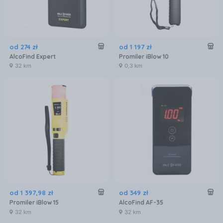
od
274
zł
od
1 197
zł
AlcoFind Expert
Promiler iBlow 10
32 km
0,3 km
od
1 397
,
98
zł
od
349
zł
Promiler iBlow 15
AlcoFind AF-35
32 km
32 km