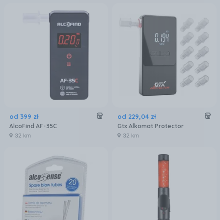
od
399
zł
od
229
,
04
zł
AlcoFind AF-35C
Gtx Alkomat Protector
32 km
32 km