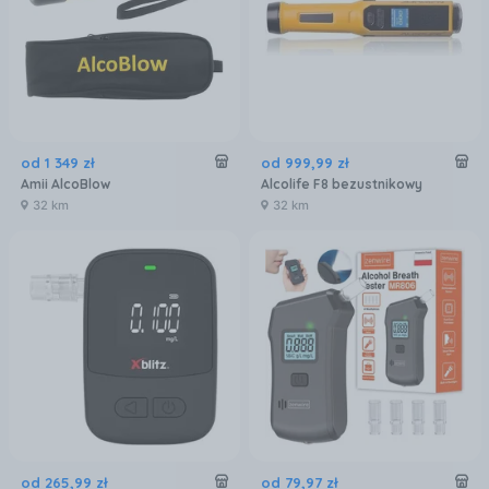
od
1 349
zł
od
999
,
99
zł
Amii AlcoBlow
Alcolife F8 bezustnikowy
32 km
32 km
od
265
,
99
zł
od
79
,
97
zł