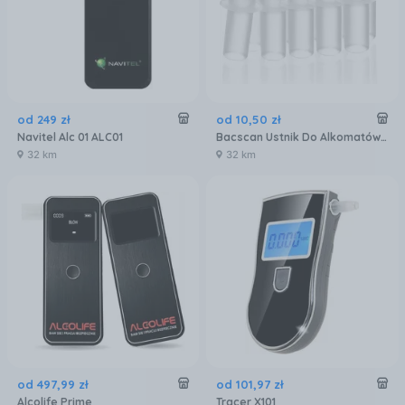
od
249
zł
od
10
,
50
zł
Navitel Alc 01 ALC01
Bacscan Ustnik Do Alkomatów Uniwersalny 10szt.
32 km
32 km
od
497
,
99
zł
od
101
,
97
zł
Alcolife Prime
Tracer X101