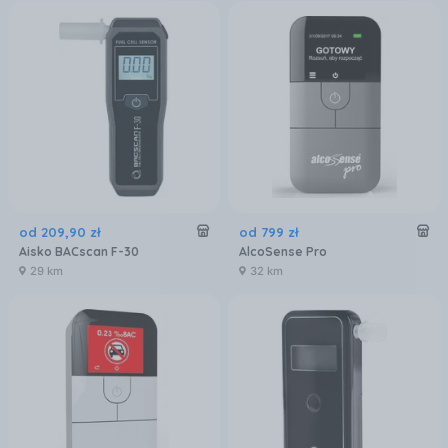
od
209
,
90
zł
od
799
zł
Aisko BACscan F-30
AlcoSense Pro
29 km
32 km