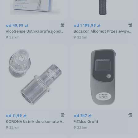
od
49
,
99
zł
od
1 199
,
99
zł
AlcoSense Ustniki profesjonalne z jednoprzepływowym wentylem (25 sztuk)
Bacscan Alkomat Przesiewowy A8 Pro Policyjny
32 km
32 km
od
11
,
99
zł
od
347
zł
KORONA Ustnik do alkomatu AL PAC 10 szt. seria Al6000/7000/9000
FiTAlco Grafit
32 km
32 km