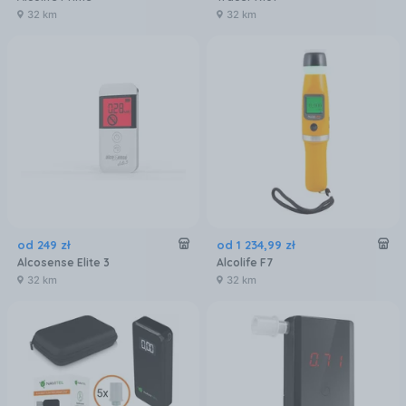
32 km
32 km
od
249
zł
od
1 234
,
99
zł
Alcosense Elite 3
Alcolife F7
32 km
32 km