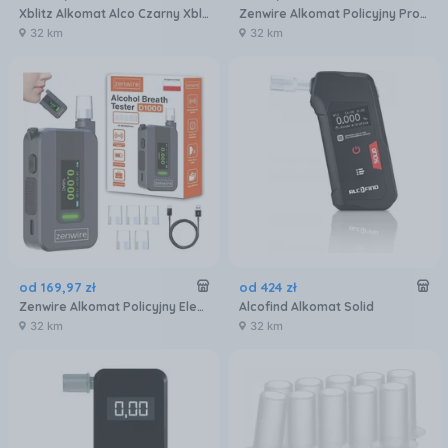
Xblitz Alkomat Alco Czarny Xblitzalco
Zenwire Alkomat Policyjny Profesjonalny Cyfrowy Alkotest Domowy Latarka 5X Ustnik
32 km
32 km
od
169
,
97
zł
od
424
zł
Zenwire Alkomat Policyjny Elektrochemiczny Ai Bezustnikowy Profesjonalny 6X Ustniki D1000
Alcofind Alkomat Solid
32 km
32 km