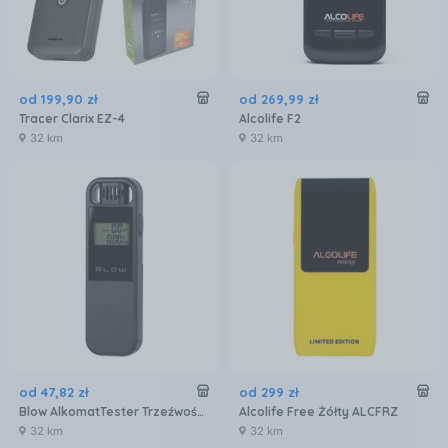
od
199
,
90
zł
od
269
,
99
zł
Tracer Clarix EZ-4
Alcolife F2
32 km
32 km
od
47
,
82
zł
od
299
zł
Blow AlkomatTester Trzeźwości 3300 CCBLOA505260000
Alcolife Free Żółty ALCFRZ
32 km
32 km