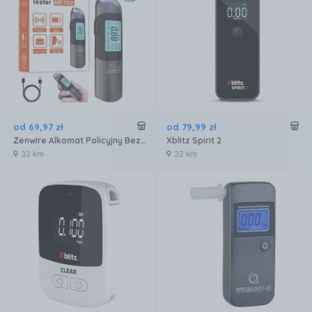
od
69
,
97
zł
od
79
,
99
zł
Zenwire Alkomat Policyjny Bezustnikowy Profesjonalny Bez Ustnika Akumulator Usb-C
Xblitz Spirit 2
32 km
32 km