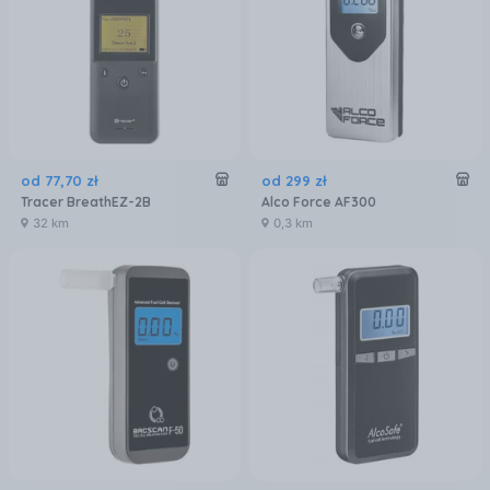
od
77
,
70
zł
od
299
zł
Tracer BreathEZ-2B
Alco Force AF300
32 km
0,3 km