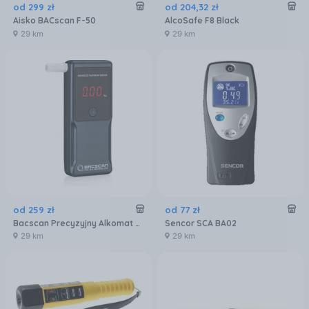
od
299
zł
od
204
,
32
zł
Aisko BACscan F-50
AlcoSafe F8 Black
29 km
29 km
od
259
zł
od
77
zł
Bacscan Precyzyjny Alkomat F 50 Ultra Z Kalibracją
Sencor SCA BA02
29 km
29 km