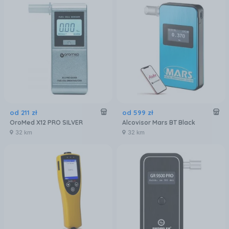
od
211
zł
od
599
zł
OroMed X12 PRO SILVER
Alcovisor Mars BT Black
32 km
32 km