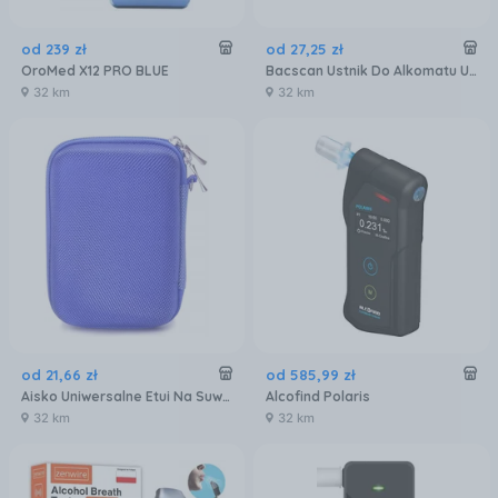
od
239
zł
od
27
,
25
zł
OroMed X12 PRO BLUE
Bacscan Ustnik Do Alkomatu Uniwersalny Opak 25 Szt
32 km
32 km
od
21
,
66
zł
od
585
,
99
zł
Aisko Uniwersalne Etui Na Suwak
Alcofind Polaris
32 km
32 km