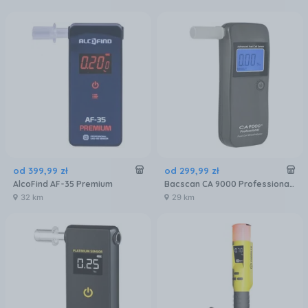
od
399
,
99
zł
od
299
,
99
zł
AlcoFind AF-35 Premium
Bacscan CA 9000 Professional SG
32 km
29 km