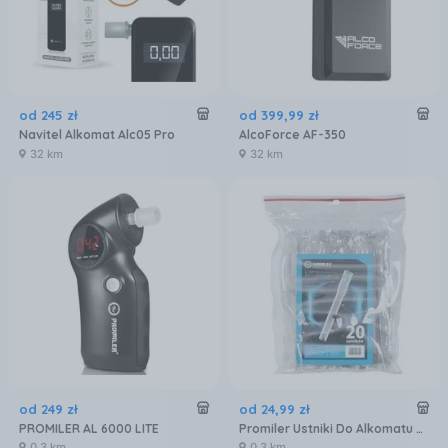
od
245
zł
od
399
,
99
zł
Navitel Alkomat Alc05 Pro
AlcoForce AF-350
32 km
32 km
od
249
zł
od
24
,
99
zł
PROMILER AL 6000 LITE
Promiler Ustniki Do Alkomatu Alp-1 20Szt.
0,3 km
0,3 km