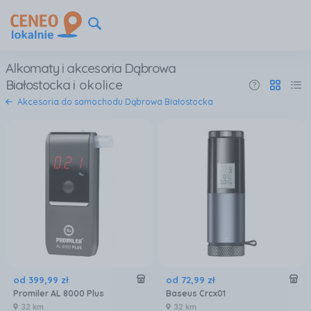
Alkomaty i akcesoria Dąbrowa
Białostocka
i okolice
Akcesoria do samochodu Dąbrowa Białostocka
od
399
,
99
zł
od
72
,
99
zł
Promiler AL 8000 Plus
Baseus Crcx01
32 km
32 km