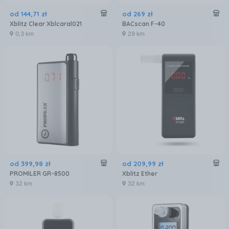
od
144
,
71
zł
od
269
zł
Xblitz Clear Xblcaral021
BACscan F-40
0,3 km
29 km
od
399
,
98
zł
od
209
,
99
zł
PROMILER GR-8500
Xblitz Ether
32 km
32 km