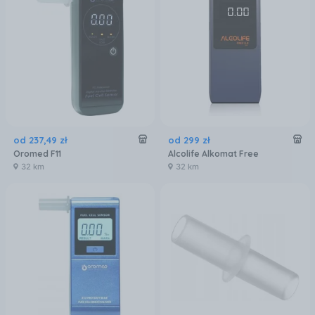
od
237
,
49
zł
od
299
zł
Oromed F11
Alcolife Alkomat Free
32 km
32 km