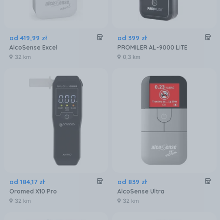
od
419
,
99
zł
od
399
zł
AlcoSense Excel
PROMILER AL-9000 LITE
32 km
0,3 km
od
184
,
17
zł
od
839
zł
Oromed X10 Pro
AlcoSense Ultra
32 km
32 km