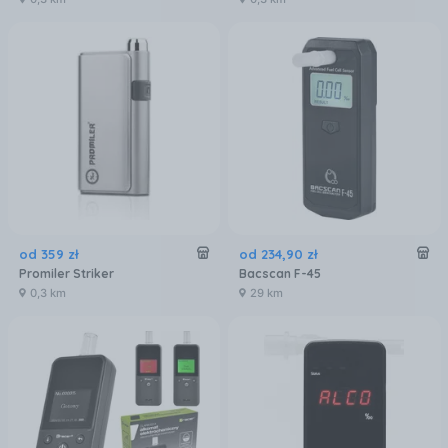
od
359
zł
od
234
,
90
zł
Promiler Striker
Bacscan F-45
0,3 km
29 km