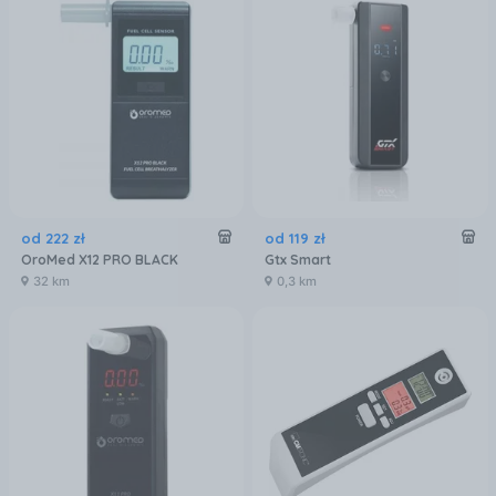
od
222
zł
od
119
zł
OroMed X12 PRO BLACK
Gtx Smart
32 km
0,3 km