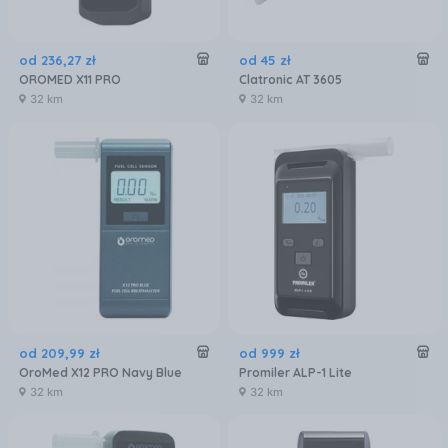
od
236
,
27
zł
od
45
zł
OROMED X11 PRO
Clatronic AT 3605
32 km
32 km
od
209
,
99
zł
od
999
zł
OroMed X12 PRO Navy Blue
Promiler ALP-1 Lite
32 km
32 km