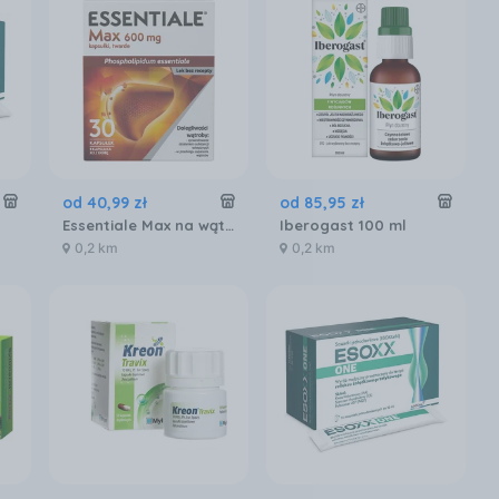
od
40
,
99
zł
od
85
,
95
zł
Essentiale Max na wątrobę 600mg 30 kaps.
Iberogast 100 ml
0,2 km
0,2 km