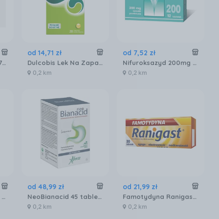
od
14
,
71
zł
od
7
,
52
zł
Aboca Neobianacid 70tabl.
Dulcobis Lek Na Zaparcia 5mgx20 tabl.
Nifuroksazyd 200mg 12 tabl
0,2 km
0,2 km
od
48
,
99
zł
od
21
,
99
zł
Smecta Na Biegunkę Pomarańczowo Waniliowy Smak 10 Saszetek
NeoBianacid 45 tabletek do ssania smak cytrynowy
Famotydyna Ranigast 20 mg x 30 tabl.
0,2 km
0,2 km