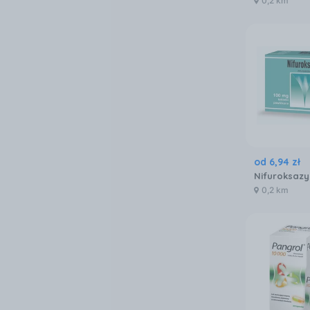
0,2 km
od
6
,
94
zł
0,2 km