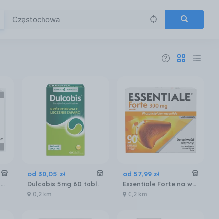
od
30
,
05
zł
od
57
,
99
zł
Enterol Probiotyk 20 kapsułek 250 mg
Dulcobis 5mg 60 tabl.
Essentiale Forte na wątrobę 300mg 90 kaps.
0,2 km
0,2 km