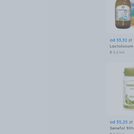
od
33
,
32
zł
0,2 km
od
35
,
25
zł
Senefol 90t