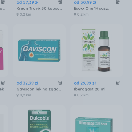
od
57
,
39
zł
od
50
,
99
zł
Sylimarol 70 mg 30 tabl
Kreon Travix 50 kapsułek
Esoxx One 14 sasz.
0,2 km
0,2 km
od
32
,
39
zł
od
29
,
99
zł
ek
Gaviscon lek na zgagę refluks tabletki 48 szt smak miętowy
Iberogast 20 ml
0,2 km
0,2 km