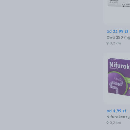
od
23
,
99
zł
Owix 250 mg
0,2 km
od
4
,
99
zł
0,2 km