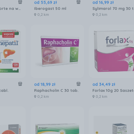
od
55
,
69
zł
od
16
,
99
zł
Essentiale Forte na wątrobę 300mg 50 kaps.
Iberogast 50 ml
0,2 km
0,2 km
od
18
,
99
zł
od
34
,
49
zł
tabl.
Raphacholin C 30 tab.
Forlax 10g 20 Saszet
0,2 km
0,2 km