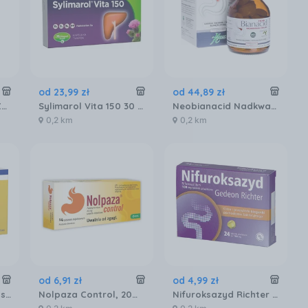
od
23
,
99
zł
od
44
,
89
zł
Dulcobis Czopki Na Zaparcia 10 szt.
Sylimarol Vita 150 30 kaps
Neobianacid Nadkwaśność i Refluks 45 tabl.
0,2 km
0,2 km
od
6
,
91
zł
od
4
,
99
zł
Loperamide Aurovitas 2 mg 20 kaps
Nolpaza Control, 20mg, 14 tabletek
Nifuroksazyd Richter 100mg 24 tabl.