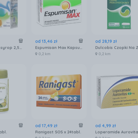
od
13
,
46
zł
od
28
,
19
zł
Lactulosum syrop 2,5g/5ml 500ml
Espumisan Max Kapsułki 140Mg X 20
0,2 km
0,2 km
od
17
,
49
zł
od
4
,
99
zł
abl.
Ranigast SOS x 24tabl.