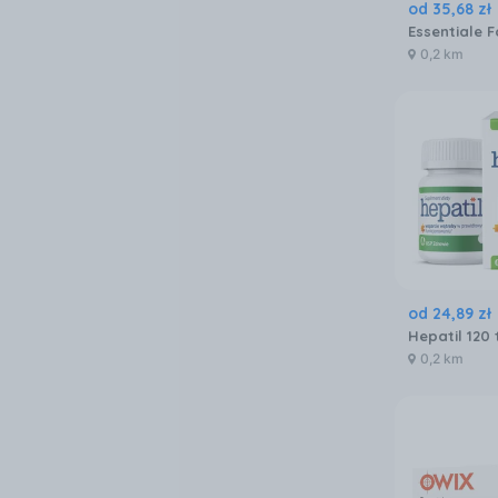
od
35
,
68
zł
0,2 km
od
24
,
89
zł
Hepatil 120 
0,2 km