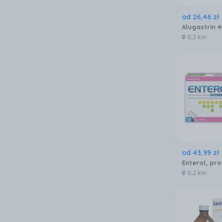
od
26
,
46
zł
Alugastrin 
0,2 km
od
43
,
99
zł
0,2 km