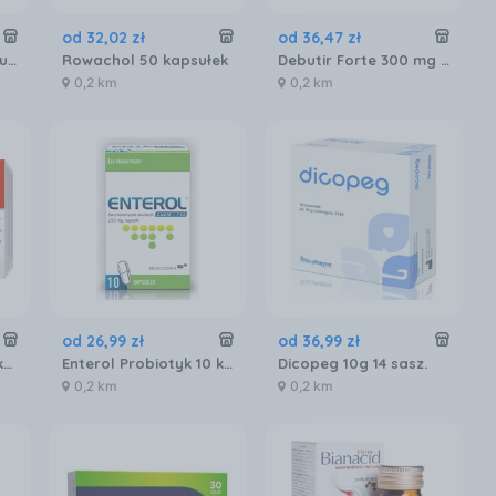
od
32
,
02
zł
od
36
,
47
zł
Maalox zawiesina doustna 250 ml
Rowachol 50 kapsułek
Debutir Forte 300 mg x 60 kaps.
0,2 km
0,2 km
od
26
,
99
zł
od
36
,
99
zł
Debutir 150 mg x 60 kaps.
Enterol Probiotyk 10 kapsułek 250 mg
Dicopeg 10g 14 sasz.
0,2 km
0,2 km