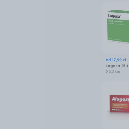
od
17
,
99
zł
Lagosa 25 t
0,2 km