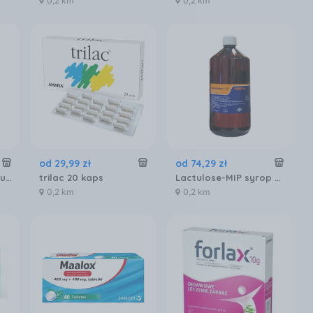
0,2 km
0,2 km
od
29
,
99
zł
od
74
,
29
zł
Espumisan krople doustne 40mg/1ml 30ml
trilac 20 kaps
Lactulose-MIP syrop 9,75g/15ml 1000ml
0,2 km
0,2 km