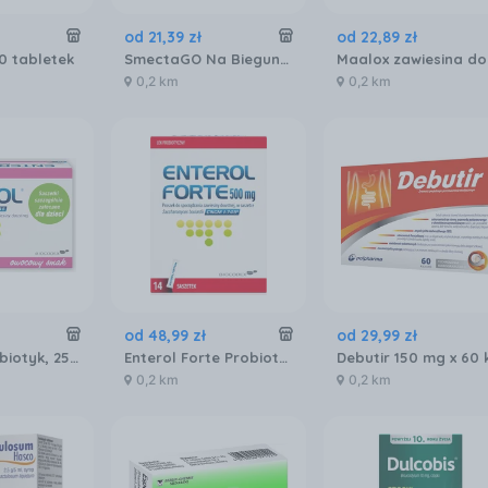
od
21
,
39
zł
od
22
,
89
zł
40 tabletek
SmectaGO Na Biegunkę 8 Saszetek Gotowych Do Wypicia
0,2 km
0,2 km
od
48
,
99
zł
od
29
,
99
zł
Enterol, probiotyk, 250 mg, 20 saszetek
Enterol Forte Probiotyk 500 mg 14 saszetek
0,2 km
0,2 km