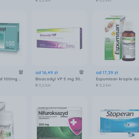
0,2 km
0,2 km
od
16
,
49
zł
od
17
,
39
zł
Nifuroksazyd 100mg 24 tabletek
Bisacodyl VP 5 mg 30 tabletek dojelitowych
0,2 km
0,2 km