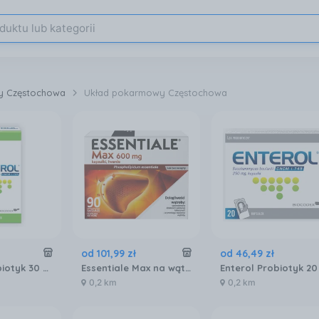
ty Częstochowa
Układ pokarmowy Częstochowa
od
101
,
99
zł
od
46
,
49
zł
Enterol Probiotyk 30 kapsułek 250 mg
Essentiale Max na wątrobę 600mg 90 kaps.
0,2 km
0,2 km