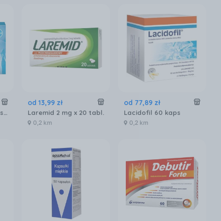
od
13
,
99
zł
od
77
,
89
zł
Rennie Antiacidum o smaku miętowym 48 tabletek do ssania
Laremid 2 mg x 20 tabl.
Lacidofil 60 kaps
0,2 km
0,2 km