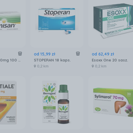
od
15
,
99
zł
od
62
,
49
zł
Espumisan 40mg 100 kaps.
STOPERAN 18 kaps.
Esoxx One 20 sasz.
0,2 km
0,2 km