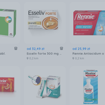
od
32
,
49
zł
od
25
,
99
zł
abl.
Esseliv forte 300 mg 50 kapsułek
0,2 km
0,2 km