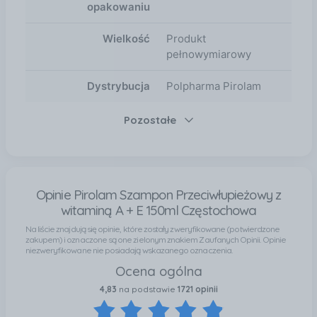
opakowaniu
Wielkość
Produkt
pełnowymiarowy
Dystrybucja
Polpharma Pirolam
Pozostałe
Opinie Pirolam Szampon Przeciwłupieżowy z
witaminą A + E 150ml Częstochowa
Na liście znajdują się opinie, które zostały zweryfikowane (potwierdzone
zakupem) i oznaczone są one zielonym znakiem Zaufanych Opinii. Opinie
niezweryfikowane nie posiadają wskazanego oznaczenia.
Ocena ogólna
4,83
na podstawie
1721 opinii