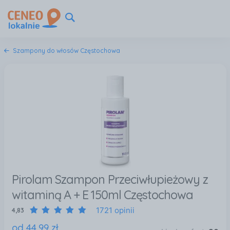
Szampony do włosów Częstochowa
Pirolam Szampon Przeciwłupieżowy z
witaminą A + E 150ml Częstochowa
1721 opinii
4,83
od
44
,
99
zł