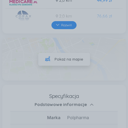
2,0 km
44,99 zł
2,0 km
76,66 zł
Rozwiń
2,2 km
44,99 zł
2,4 km
44,99 zł
Pokaż na mapie
3,8 km
44,99 zł
Specyfikacja
Podstawowe informacje
Marka
Polpharma