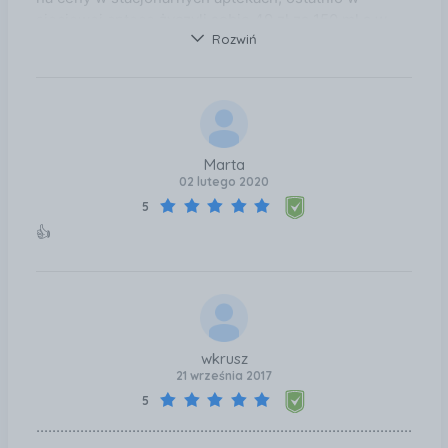
sieciowej aptece życzyli sobie 49 zł za 150 ml a w
Rozwiń
aptece internetowej kupiłam za 16,99 zł! ogromna
różnica cenowa! Polecam
Marta
02 lutego 2020
5
👍
wkrusz
21 września 2017
5
..............................................................................................