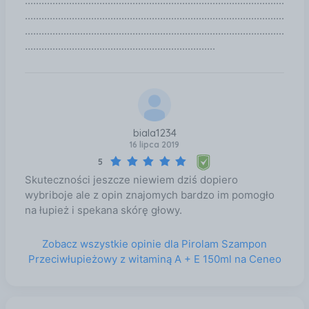
..............................................................................................
..............................................................................................
..............................................................................................
.....................................................................
biala1234
16 lipca 2019
5
Skuteczności jeszcze niewiem dziś dopiero
wybriboje ale z opin znajomych bardzo im pomogło
na łupież i spekana skórę głowy.
Zobacz wszystkie opinie dla Pirolam Szampon
Przeciwłupieżowy z witaminą A + E 150ml na Ceneo