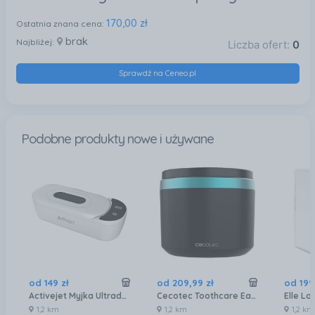
170,00 zł
Ostatnia znana cena:
brak
Najbliżej:
Liczba ofert:
0
Sprawdź na Ceneo.pl
Podobne produkty nowe i używane
od
149
zł
od
209
,
99
zł
od
199
Activejet Myjka Ultradźwiękowa Uv Auc-200 Biała
Cecotec Toothcare Easyclean Myjka Ultradźwiękowa Do Protez
1,2 km
1,2 km
1,2 km