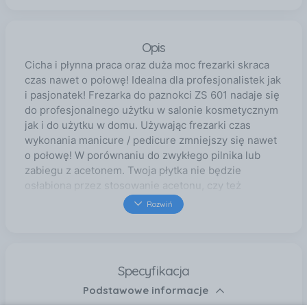
Opis
Cicha i płynna praca oraz duża moc frezarki skraca
czas nawet o połowę! Idealna dla profesjonalistek jak
i pasjonatek! Frezarka do paznokci ZS 601 nadaje się
do profesjonalnego użytku w salonie kosmetycznym
jak i do użytku w domu. Używając frezarki czas
wykonania manicure / pedicure zmniejszy się nawet
o połowę! W porównaniu do zwykłego pilnika lub
zabiegu z acetonem. Twoja płytka nie będzie
osłabiona przez stosowanie acetonu, czy też
nadmiernego piłowania. Frezarka umożliwia również
Rozwiń
w szybki sposób skrócić przedłużone paznokcie.
DUŻA MOC 65 W – duży zapas mocy sprawia, że
frezarka świetnie nadaje się do Manicure jak i do
bardziej wymagającego Pedicure 2 TRYBY
Specyfikacja
STEROWANIA – możliwość obsługi pedałem jak i z
Podstawowe informacje
panelu – wystarczy za pomocą przełącznika wybrać
jeden z trybów (hand/foot). CICHA I PŁYNNA PRACA