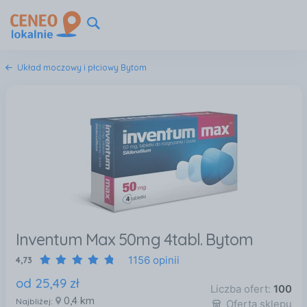
Układ moczowy i płciowy Bytom
Inventum Max 50mg 4tabl. Bytom
1156 opinii
4,73
od
25
,
49
zł
Liczba ofert:
100
0,4 km
Najbliżej:
Oferta sklepu