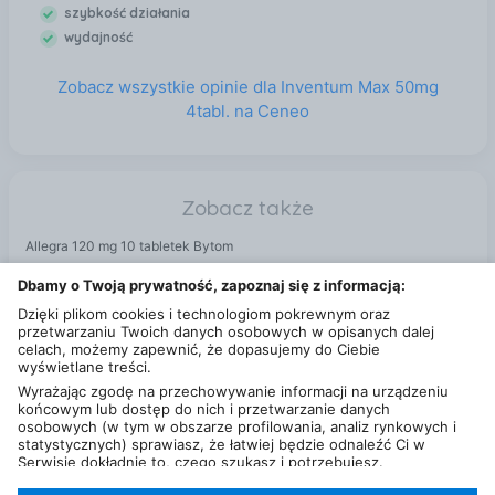
szybkość działania
wydajność
Zobacz wszystkie opinie dla Inventum Max 50mg
4tabl. na Ceneo
Zobacz także
Allegra 120 mg 10 tabletek Bytom
Esoxx One 14 sasz. Bytom
Dbamy o Twoją prywatność, zapoznaj się z informacją:
Diosminex Max 60 tabl. Bytom
Dzięki plikom cookies i technologiom pokrewnym oraz
przetwarzaniu Twoich danych osobowych w opisanych dalej
celach, możemy zapewnić, że dopasujemy do Ciebie
wyświetlane treści.
Wyrażając zgodę na przechowywanie informacji na urządzeniu
końcowym lub dostęp do nich i przetwarzanie danych
osobowych (w tym w obszarze profilowania, analiz rynkowych i
statystycznych) sprawiasz, że łatwiej będzie odnaleźć Ci w
Serwisie dokładnie to, czego szukasz i potrzebujesz.
Administratorem Twoich danych osobowych będzie Ceneo.pl sp.