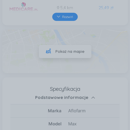
5,4 km
25,49 zł
Rozwiń
5,7 km
25,49 zł
5,9 km
25,49 zł
Pokaż na mapie
7,6 km
25,49 zł
Specyfikacja
Podstawowe informacje
Marka
Aflofarm
Model
Max