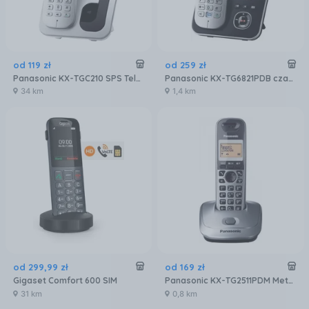
od
119
zł
od
259
zł
Panasonic KX-TGC210 SPS Telefon bezprzewodowy DECT
Panasonic KX-TG6821PDB czarny
34 km
1,4 km
od
299
,
99
zł
od
169
zł
Gigaset Comfort 600 SIM
Panasonic KX-TG2511PDM Mettalic
31 km
0,8 km