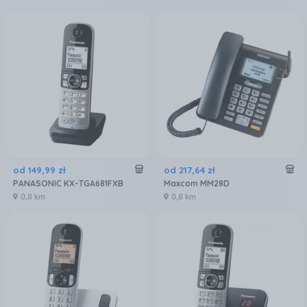
od
149
,
99
zł
od
217
,
64
zł
PANASONIC KX-TGA681FXB
Maxcom MM28D
0,8 km
0,8 km