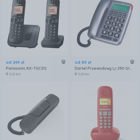
od
249
zł
od
89
zł
Panasonic KX-TGC212
Dartel Przewodowy Lj-290 Grafit
0,8 km
0,8 km