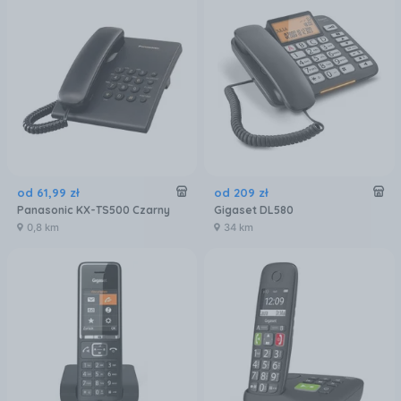
od
61
,
99
zł
od
209
zł
Panasonic KX-TS500 Czarny
Gigaset DL580
0,8 km
34 km