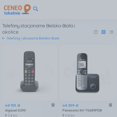
Telefony stacjonarne Bielsko-Biała
i
okolice
Telefony i akcesoria Bielsko-Biała
od
155
zł
od
209
zł
Gigaset E290
Panasonic KX-TG6811PDB
0,8 km
0,8 km