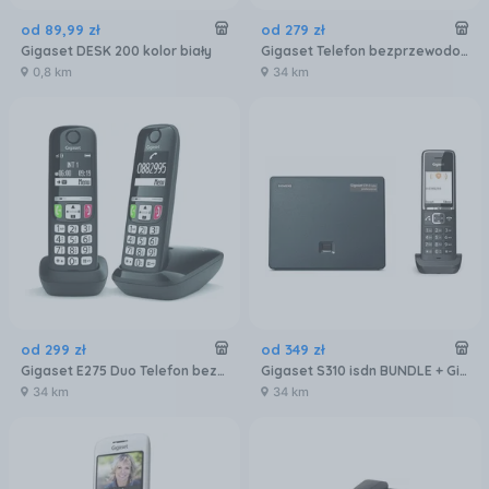
od
89
,
99
zł
od
279
zł
Gigaset DESK 200 kolor biały
Gigaset Telefon bezprzewodowy Comfort 520
0,8 km
34 km
od
299
zł
od
349
zł
Gigaset E275 Duo Telefon bezprzewodowy DECT
Gigaset S310 isdn BUNDLE + Gigaset Comfort 550HX
34 km
34 km