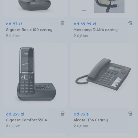
od
97
zł
od
69
,
99
zł
Gigaset Basic 100 czarny
Mescomp DIANA czarny
0,8 km
0,8 km
od
259
zł
od
93
zł
Gigaset Comfort 550A
Alcatel T56 Czarny
0,8 km
0,8 km