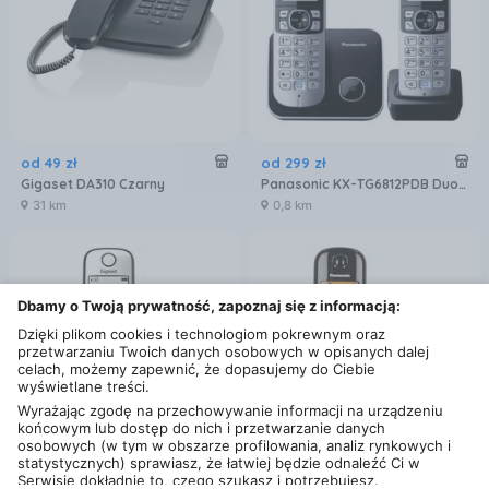
od
49
zł
od
299
zł
Gigaset DA310 Czarny
Panasonic KX-TG6812PDB Duo Czarny
31 km
0,8 km
Dbamy o Twoją prywatność, zapoznaj się z informacją:
Dzięki plikom cookies i technologiom pokrewnym oraz
przetwarzaniu Twoich danych osobowych w opisanych dalej
celach, możemy zapewnić, że dopasujemy do Ciebie
wyświetlane treści.
Wyrażając zgodę na przechowywanie informacji na urządzeniu
końcowym lub dostęp do nich i przetwarzanie danych
osobowych (w tym w obszarze profilowania, analiz rynkowych i
statystycznych) sprawiasz, że łatwiej będzie odnaleźć Ci w
Serwisie dokładnie to, czego szukasz i potrzebujesz.
od
129
,
99
zł
od
163
,
90
zł