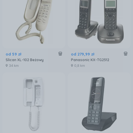
od
59
zł
od
279
,
99
zł
Slican XL-102 Beżowy
Panasonic KX-TG2512
34 km
0,8 km