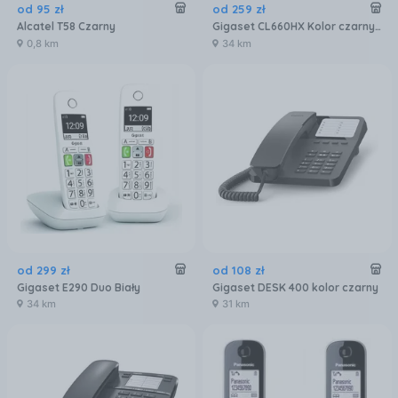
od
95
zł
od
259
zł
Alcatel T58 Czarny
Gigaset CL660HX Kolor czarny Dodatkowa słuchawka z ładowarką
0,8 km
34 km
od
299
zł
od
108
zł
Gigaset E290 Duo Biały
Gigaset DESK 400 kolor czarny
34 km
31 km