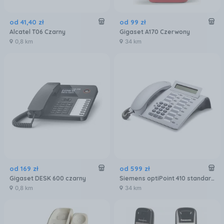
od
41
,
40
zł
od
99
zł
Alcatel T06 Czarny
Gigaset A170 Czerwony
0,8 km
34 km
od
169
zł
od
599
zł
Gigaset DESK 600 czarny
Siemens optiPoint 410 standard (L30250-F600-A185)
0,8 km
34 km