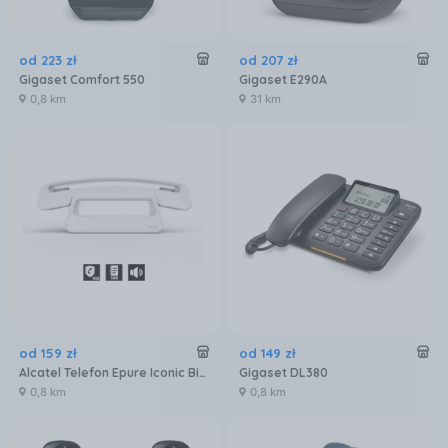
od
223
zł
od
207
zł
Gigaset Comfort 550
Gigaset E290A
0,8 km
31 km
od
159
zł
od
149
zł
Alcatel Telefon Epure Iconic Biały
Gigaset DL380
0,8 km
0,8 km