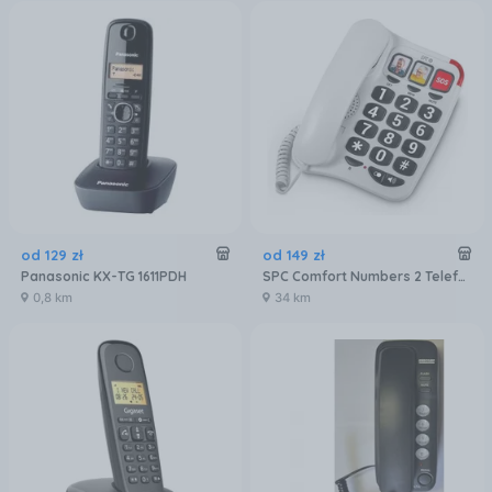
od
129
zł
od
149
zł
Panasonic KX-TG 1611PDH
SPC Comfort Numbers 2 Telefon stacjonarny dla seniorów z dużymi przyciskami
0,8 km
34 km