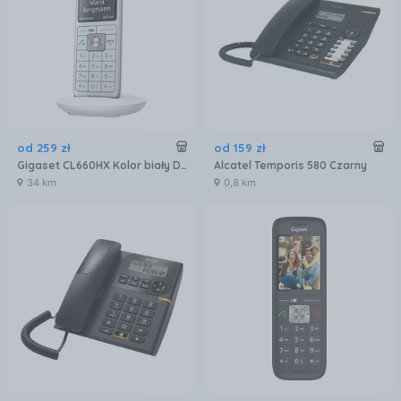
od
259
zł
od
159
zł
Gigaset CL660HX Kolor biały Dodatkowa słuchawka z ładowarką
Alcatel Temporis 580 Czarny
34 km
0,8 km