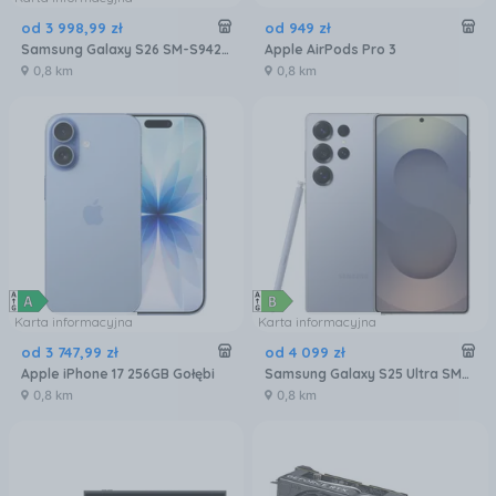
od
3 998
,
99
zł
od
949
zł
Samsung Galaxy S26 SM-S942 12/256GB Fioletowy
Apple AirPods Pro 3
0,8 km
0,8 km
Karta informacyjna
Karta informacyjna
od
3 747
,
99
zł
od
4 099
zł
Apple iPhone 17 256GB Gołębi
Samsung Galaxy S25 Ultra SM-S938 12/256GB Tytanowy Niebieski
0,8 km
0,8 km