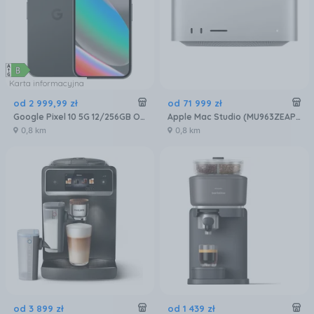
Karta informacyjna
od
2 999
,
99
zł
od
71 999
zł
Google Pixel 10 5G 12/256GB Obsydian
Apple Mac Studio (MU963ZEAP3R3D5)
0,8 km
0,8 km
od
3 899
zł
od
1 439
zł