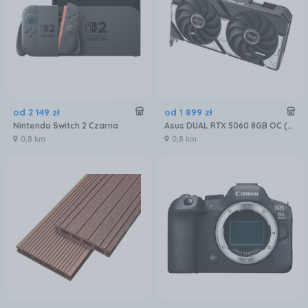
od
2 149
zł
od
1 899
zł
Nintendo Switch 2 Czarna
Asus DUAL RTX 5060 8GB OC (90YV0N12M0NA00)
0,8 km
0,8 km