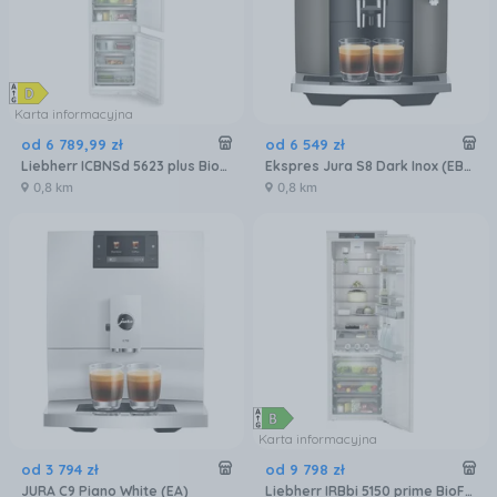
Karta informacyjna
od
6 789
,
99
zł
od
6 549
zł
Liebherr ICBNSd 5623 plus BioFresh NoFrost
Ekspres Jura S8 Dark Inox (EB) 15480
0,8 km
0,8 km
Karta informacyjna
od
3 794
zł
od
9 798
zł
JURA C9 Piano White (EA)
Liebherr IRBbi 5150 prime BioFresh