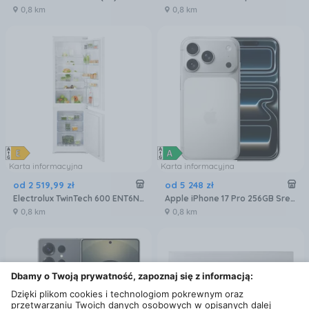
0,8 km
0,8 km
Karta informacyjna
Karta informacyjna
od
2 519
,
99
zł
od
5 248
zł
Electrolux TwinTech 600 ENT6NE18S
Apple iPhone 17 Pro 256GB Srebrny
0,8 km
0,8 km
Dbamy o Twoją prywatność, zapoznaj się z informacją:
Dzięki plikom cookies i technologiom pokrewnym oraz
przetwarzaniu Twoich danych osobowych w opisanych dalej