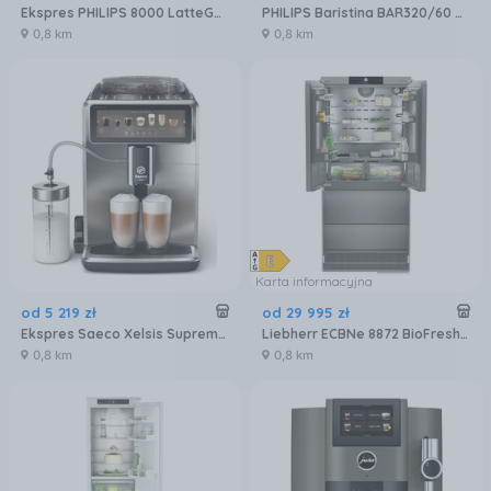
Ekspres PHILIPS 8000 LatteGo Pro EP8757/12
PHILIPS Baristina BAR320/60 Podwójny pojemnik na ziarna czarny
0,8 km
0,8 km
Karta informacyjna
od
5 219
zł
od
29 995
zł
Ekspres Saeco Xelsis Suprema SM8885/00 Metalowy
Liebherr ECBNe 8872 BioFresh NoFrost
0,8 km
0,8 km