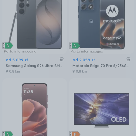
Karta informacyjna
Karta informacyjna
od
5 899
zł
od
2 059
zł
Samsung Galaxy S26 Ultra SM-S948 5G 12/256GB Czarny
Motorola Edge 70 Pro 8/256GB Granatowy
0,8 km
0,8 km