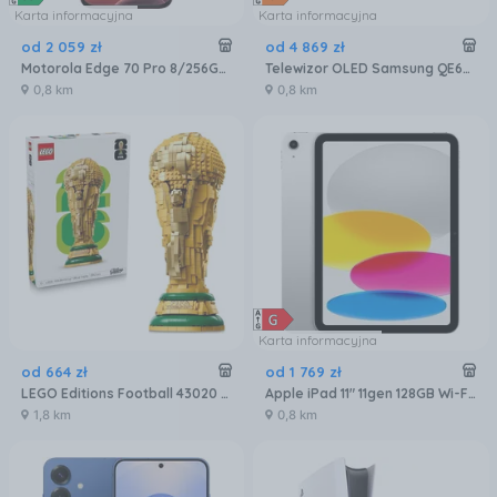
Karta informacyjna
Karta informacyjna
od
2 059
zł
od
4 869
zł
Motorola Edge 70 Pro 8/256GB Bordowy
Telewizor OLED Samsung QE65S90FATXXH 65 cali 4K UHD
0,8 km
0,8 km
Karta informacyjna
od
664
zł
od
1 769
zł
LEGO Editions Football 43020 Oficjalny Puchar Świata FIFA
Apple iPad 11" 11gen 128GB Wi-Fi Srebrny (MD3Y4HCA)
1,8 km
0,8 km