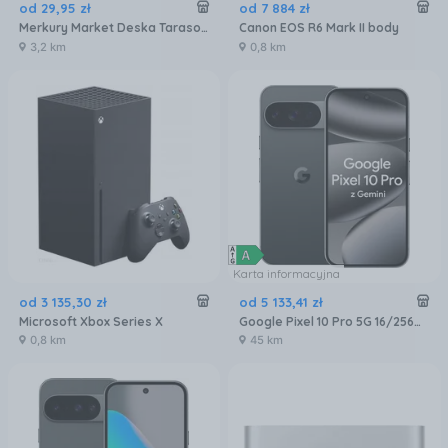
od
29
,
95
zł
od
7 884
zł
Merkury Market Deska Tarasowa Mercado Basic Brąz 2000X120X20Mm MR5601072
Canon EOS R6 Mark II body
3,2 km
0,8 km
Karta informacyjna
od
3 135
,
30
zł
od
5 133
,
41
zł
Microsoft Xbox Series X
Google Pixel 10 Pro 5G 16/256GB Obsydian
0,8 km
45 km