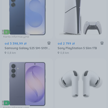
Karta informacyjna
od
3 398
,
99
zł
od
2 799
zł
Samsung Galaxy S25 SM-S931 12/256GB Granatowy
Sony PlayStation 5 Slim 1TB
0,8 km
0,8 km
Karta informacyjna