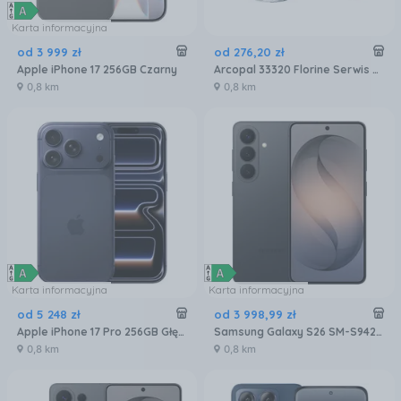
Karta informacyjna
od
3 999
zł
od
276
,
20
zł
Apple iPhone 17 256GB Czarny
Arcopal 33320 Florine Serwis Zestaw Obiadowy 26EL
0,8 km
0,8 km
Karta informacyjna
Karta informacyjna
od
5 248
zł
od
3 998
,
99
zł
Apple iPhone 17 Pro 256GB Głębinowy błękit
Samsung Galaxy S26 SM-S942 12/256GB Czarny
0,8 km
0,8 km