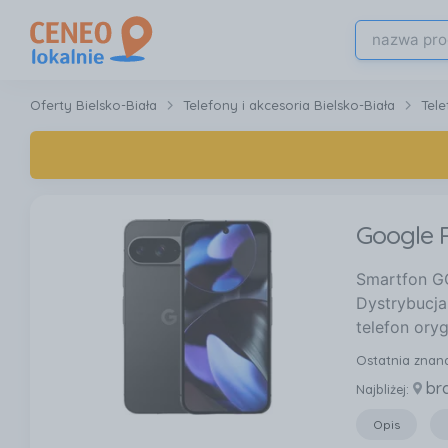
Oferty Bielsko-Biała
Telefony i akcesoria Bielsko-Biała
Tel
Google P
Smartfon GO
Dystrybucja
telefon ory
Ostatnia znan
br
Najbliżej:
Opis