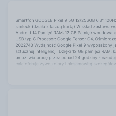
Smartfon GOOGLE Pixel 9 5G 12/256GB 6.3" 120Hz 
simlock (działa z każdą kartą) W skład zestawu w
Android 14 Pamięć RAM: 12 GB Pamięć wbudowana [
USB typ C Procesor: Google Tensor G4, Ośmiordze
2022743 Wydajność Google Pixel 9 wyposażony je
sztucznej inteligencji. Dzięki 12 GB pamięci RAM, k
umożliwia pracę przez ponad 24 godziny - naładuj
cala oferuje żywe kolory i niesamowitą szczegółow
aplikacjami jest wyjątkowo płynne i przyjemne. N
inteligencji, Twoje zdjęcia będą jeszcze lepsze, ni
pominięty - sam wybierzesz najlepsze ujęcia każde
wyraźne i ostre. Magiczny edytor pozwala na łatw
realizacja zadań Pixel 9 to nie tylko sprzęt, ale t
więcej o otaczającym Cię świecie. Gemini pomoże
w Gmailu. Funkcja szybkiego wyszukiwania w aplik
aparat Nagrodzony aparat Pixel 9 pozwala robić za