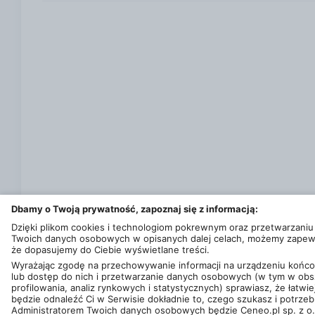
GLONASS, GPS, NavIC, QZSS System operacyjny: A
zestawie: Nie Etui w zestawie: Nie Pozostałe wypo
informacje: Nie dotyczy Seria smartfona: Google 
RAM: 12 GB Liczba rdzeni procesora: Ośmiordzen
Pyłoszczelność: Tak Pamięć wbudowana [GB]: 256 
Wyjście słuchawkowe: Nie Standard karty SIM: eS
wytrzymałość: Nie Standard pyłoszczelności / wo
Google AI Przekątna ekranu [cal]: 6.3 Liczba kolo
Victus 2 Technologia ekranu: OLED Odświeżanie ek
4700 Zintegrowany akumulator: Tak Ładowanie be
Dbamy o Twoją prywatność, zapoznaj się z informacją:
Dzięki plikom cookies i technologiom pokrewnym oraz przetwarzaniu
Twoich danych osobowych w opisanych dalej celach, możemy zapew
że dopasujemy do Ciebie wyświetlane treści.
Wyrażając zgodę na przechowywanie informacji na urządzeniu koń
lub dostęp do nich i przetwarzanie danych osobowych (w tym w obs
profilowania, analiz rynkowych i statystycznych) sprawiasz, że łatwie
© 2013 - 2026
Ceneo.pl sp. z o.o.
będzie odnaleźć Ci w Serwisie dokładnie to, czego szukasz i potrzeb
Ta strona jest chroniona przez reCAPTCHA i obowiązują ją
Warunki korzy
Administratorem Twoich danych osobowych będzie Ceneo.pl sp. z o.