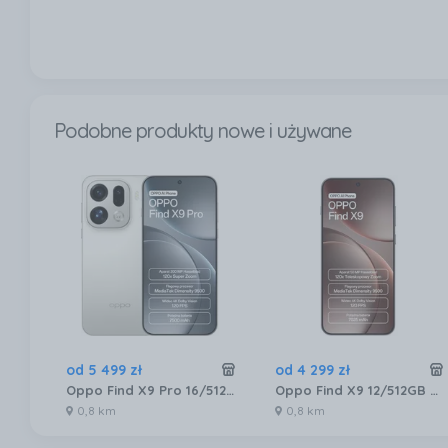
Podobne produkty nowe i używane
od
5 499
zł
od
4 299
zł
Oppo Find X9 Pro 16/512GB Biały
Oppo Find X9 12/512GB Szary
0,8 km
0,8 km