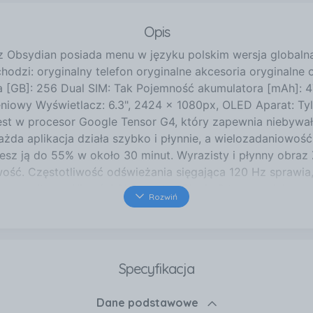
Opis
Obsydian posiada menu w języku polskim wersja globalna
chodzi: oryginalny telefon oryginalne akcesoria oryginaln
GB]: 256 Dual SIM: Tak Pojemność akumulatora [mAh]: 470
niowy Wyświetlacz: 6.3", 2424 x 1080px, OLED Aparat: Ty
st w procesor Google Tensor G4, który zapewnia niebywał
ażda aplikacja działa szybko i płynnie, a wielozadaniowość s
esz ją do 55% w około 30 minut. Wyrazisty i płynny obraz
ość. Częstotliwość odświeżania sięgająca 120 Hz sprawia, 
iesamowite możliwości AI Aparat w Pixelu 9 to prawdziwy m
Rozwiń
ż mogłeś sobie wyobrazić. Funkcja "Dodaj mnie na zdjęciu" ł
j osoby. Dzięki opcji usuwania rozmycia w Zdjęciach Google
e usuwanie niechcianych elementów i przesuwanie obiektów
akże inteligentny asystent. Zapytaj Gemini o cokolwiek, co w
Specyfikacja
 także w organizacji pracy, podsumowując treści z Doku
acjach sprawia, że znajdziesz potrzebne informacje bezp
Dane podstawowe
pierające dech w piersiach zdjęcia i nagrania wideo w każ