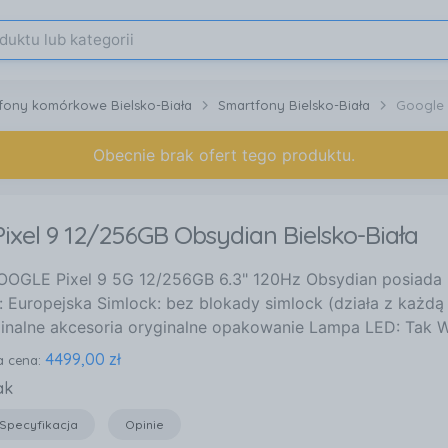
efony komórkowe Bielsko-Biała
Smartfony Bielsko-Biała
Google 
Obecnie brak ofert tego produktu.
ixel 9 12/256GB Obsydian Bielsko-Biała
OGLE Pixel 9 5G 12/256GB 6.3" 120Hz Obsydian posiada 
: Europejska Simlock: bez blokady simlock (działa z każdą
ginalne akcesoria oryginalne opakowanie Lampa LED: Tak W
4499,00 zł
a cena:
ak
Specyfikacja
Opinie