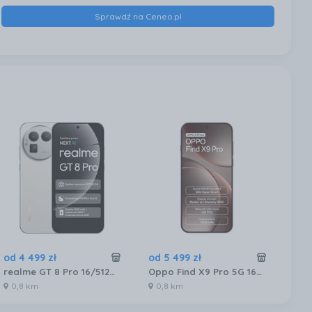
Sprawdź na Ceneo.pl
od
4 499
zł
od
5 499
zł
od
realme GT 8 Pro 16/512GB Biały
Oppo Find X9 Pro 5G 16/512GB Brązowy
0,8 km
0,8 km
1,