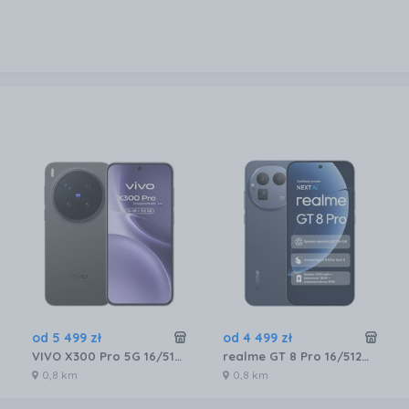
od
5 499
zł
od
4 499
zł
VIVO X300 Pro 5G 16/512GB Czarny
realme GT 8 Pro 16/512GB Niebieski
0,8 km
0,8 km