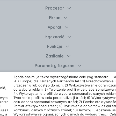
ndroid Wersja systemu: Android 14 Kolor obudowy: Obsyd
Procesor
sażenie: Igła do tacki SIM Załączona dokumentacja: Instr
Ekran
Pixel Model smartfona: Pixel 9 Przeznaczenie: Uniwersaln
iowy Maksymalna pojemność karty pamięci [GB]: Nie doty
Aparat
Model procesora: Google Tensor G4 Dual SIM: Tak Często
IM, Nano SIM NFC: Tak Typ złącza USB: USB typ C Ekran do
Łączność
doodporności: IP68 Rodzaj: Smartfon Obudowa z klapką: Ni
Funkcje
rów ekranu: Brak danych Rozdzielczość ekranu: 2424 x 108
ranu [Hz]: 120 Składany ekran: Nie Rodzaj akumulatora: 
Zasilanie
zprzewodowe: Tak Grubość [mm]: 8.5 Szerokość [mm]: 72
Parametry fizyczne
Pozostałe
Zgoda obejmuje także wyszczególnione cele (wg standardu i kla
IAB Europe) dla Zaufanych Partnerów IAB: 1) Przechowywanie i
Etykieta energetyczna
urządzeniu lub dostęp do nich; 2) Wykorzystywanie ograniczo
nić,
do wyboru reklam; 3) Tworzenie profili w celu spersonalizowan
4). Wykorzystanie profili do wyboru spersonalizowanych reklam
cowym
Tworzenie profili w celu personalizacji treści; 6) Wykorzystywan
zarze
celu doboru spersonalizowanych treści; 7) Pomiar efektywności
j
Pomiar efektywności treści; 9) Rozumienie odbiorców dzięki st
Polityka prywatności
Liczba użytkowników (DS
ujesz.
kombinacji danych z różnych źródeł; 10) Rozwój i ulepszanie usł
stania z usługi
or
Polityka prywatności
Google.
o., a
Wykorzystywanie ograniczonych danych do wyboru treści, Cele