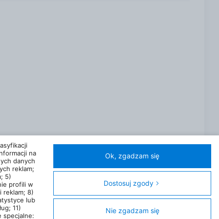
ian Słuchawki w zestawie: Nie Ładowarka w
ukcja obsługi, Karta gwarancyjna Dodatkowe
y Kabel w zestawie: Kabel USB-C - USB-C Pamięć
czy DLNA: Nie ANT+: Nie Wodoodporność: Tak
tliwość taktowania procesora [GHz]: Brak danych
tykowy: Tak Czytnik kart pamięci: Nie Zwiększona
e Podświetlana obudowa: Nie Technologia AI:
0 Ochrona wyświetlacza: Corning Gorilla Glass
Litowo - jonowy Pojemność akumulatora [mAh]:
 Wysokość [mm]: 152.8 Waga [g]: 198
syfikacji
nformacji na
Ok, zgadzam się
nych danych
ych reklam;
; 5)
Dostosuj zgody
ie profili w
 reklam; 8)
atystyce lub
A)
Kontakt
Kategorie
Miasta
Sklepy
FAQ
Regulamin
ug; 11)
Nie zgadzam się
 specjalne: