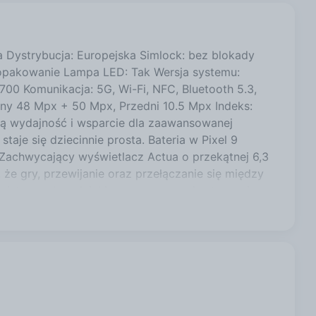
 Dystrybucja: Europejska Simlock: bez blokady
e opakowanie Lampa LED: Tak Wersja systemu:
0 Komunikacja: 5G, Wi-Fi, NFC, Bluetooth 5.3,
lny 48 Mpx + 50 Mpx, Przedni 10.5 Mpx Indeks:
ą wydajność i wsparcie dla zaawansowanej
taje się dziecinnie prosta. Bateria w Pixel 9
 Zachwycający wyświetlacz Actua o przekątnej 6,3
że gry, przewijanie oraz przełączanie się między
ajstersztyk, a dzięki zaawansowanej sztucznej
ączy zdjęcia grupowe, tak aby nikt nie był
, każde zdjęcie – nowe czy stare – stanie się
, aby idealnie oddać Twoją wizję. Ułatwiona
idzisz na ekranie, zrób zdjęcie, aby dowiedzieć się
mentów Google oraz nieprzeczytanych wiadomości
ośrednio tam, gdzie ich szukasz. Zaawansowany
dym oświetleniu i z dowolnej odległości. Tryb