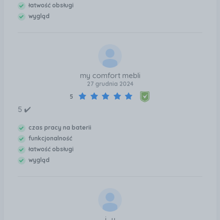
baterię. Reasumując - jakoś przeboleję te baterię na
łatwość obsługi
24h. To co daje iPhone 16 Pro w zakresie foto/video i
wygląd
doznań wizualno - dźwiękowych rekompensuje mi
dość krótką pracę na baterii.
my comfort mebli
27 grudnia 2024
5
5 ✔️
czas pracy na baterii
funkcjonalność
łatwość obsługi
wygląd
j...y