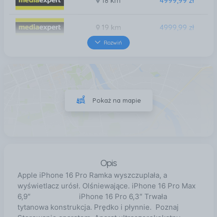
18 km
4999,99 zł
19 km
4999,99 zł
Rozwiń
19 km
4999,99 zł
20 km
4999,99 zł
Pokaż na mapie
23 km
4999,99 zł
Opis
Apple iPhone 16 Pro Ramka wyszczuplała, a
wyświetlacz urósł. Olśniewające. iPhone 16 Pro Max
6,9″ iPhone 16 Pro 6,3″ Trwała
tytanowa konstrukcja. Prędko i płynnie. Poznaj