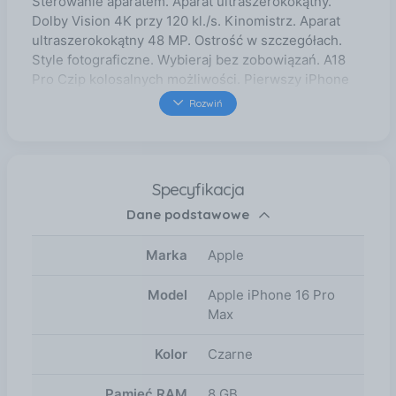
Sterowanie aparatem. Aparat ultraszerokokątny.
Dolby Vision 4K przy 120 kl./s. Kinomistrz. Aparat
ultraszerokokątny 48 MP. Ostrość w szczegółach.
Style fotograficzne. Wybieraj bez zobowiązań. A18
Pro Czip kolosalnych możliwości. Pierwszy iPhone
stworzony dla Apple Intelligence. Personalny,
Rozwiń
prywatny, potężny. Już na początku kwietnia w
języku angielskim Ogromny skok wydajności baterii.
Kosmos. Do 33 godzin odtwarzania wideo na iPhonie
16 Pro Max i do 27 godzin odtwarzania wideo na
Specyfikacja
iPhonie 16 Pro. Wykrywanie wypadków. iPhone
Dane podstawowe
rozpoznaje poważne zderzenie samochodowe i
wzywa służby ratunkowe, kiedy Ty nie możesz.
Marka
Apple
Model
Apple iPhone 16 Pro
Max
Kolor
Czarne
Pamięć RAM
8 GB