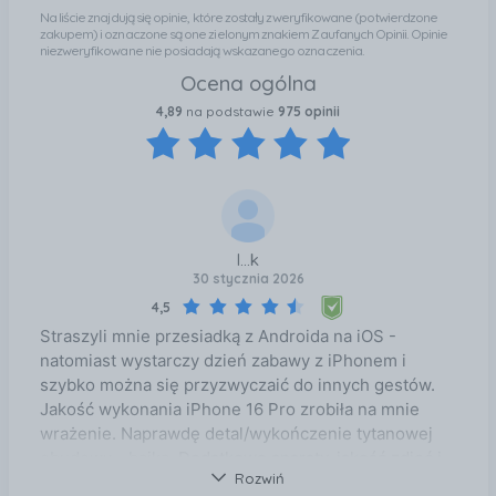
Na liście znajdują się opinie, które zostały zweryfikowane (potwierdzone
zakupem) i oznaczone są one zielonym znakiem Zaufanych Opinii. Opinie
niezweryfikowane nie posiadają wskazanego oznaczenia.
Ocena ogólna
4,89
na podstawie
975 opinii
l...k
30 stycznia 2026
4,5
Straszyli mnie przesiadką z Androida na iOS -
natomiast wystarczy dzień zabawy z iPhonem i
szybko można się przyzwyczaić do innych gestów.
Jakość wykonania iPhone 16 Pro zrobiła na mnie
wrażenie. Naprawdę detal/wykończenie tytanowej
obudowy - bajka. Dodatkowo aparaty, jakość zdjęć i
Rozwiń
video - to jest niebywałe jak w takim małym