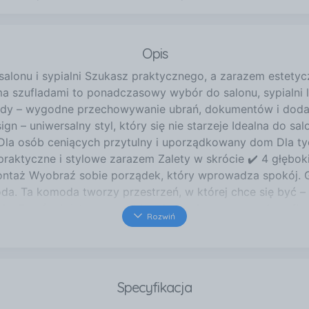
Opis
alonu i sypialni Szukasz praktycznego, a zarazem estetyc
zufladami to ponadczasowy wybór do salonu, sypialni lub
lady – wygodne przechowywanie ubrań, dokumentów i doda
 – uniwersalny styl, który się nie starzeje Idealna do sa
? Dla osób ceniących przytulny i uporządkowany dom Dla t
aktyczne i stylowe zarazem Zalety w skrócie ✔️ 4 głęboki
ontaż Wyobraź sobie porządek, który wprowadza spokój. G
da. Ta komoda tworzy przestrzeń, w której chce się być 
e. Zamów już teraz – wybierz komodę sonoma z 4 szufladam
Rozwiń
RIAŁ: Korpus - płyta wiórowa laminowana 16mm. Obrzeża 
ą) Szuflady – na prowadnicach rolkowych to gwarancja wy
ć: 70 cm Wysokość: 97 cm Użytkowanie: Powierzchnię me
hemicznych. W opakowaniu: Instrukcja montażu wraz ze ws
Specyfikacja
go montażu.