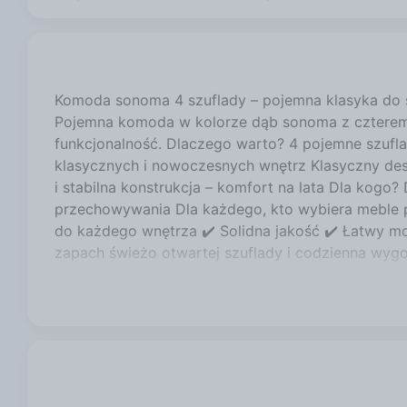
Komoda sonoma 4 szuflady – pojemna klasyka do s
Pojemna komoda w kolorze dąb sonoma z czterema s
funkcjonalność. Dlaczego warto? 4 pojemne szuf
klasycznych i nowoczesnych wnętrz Klasyczny design
i stabilna konstrukcja – komfort na lata Dla kogo
przechowywania Dla każdego, kto wybiera meble pr
do każdego wnętrza ✔️ Solidna jakość ✔️ Łatwy m
zapach świeżo otwartej szuflady i codzienna wygo
swoim wnętrzom – z komodą, która pasuje do Ciebi
Klasyka, która nigdy nie wychodzi z mody. MATE
się dużą wytrzymałością mechaniczną i chemiczn
użytkowania. WYMIARY Głębokość: 40 cm Szerokoś
Unikać stosowania silnie działających środków c
Meble są fabrycznie zapakowane do samodzielne