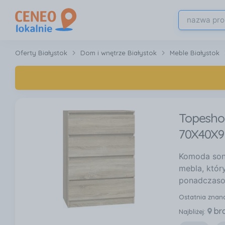
Oferty Białystok
Dom i wnętrze Białystok
Meble Białystok
Topesho
70X40X95
Komoda sono
mebla, któr
ponadczasow
Ostatnia znan
br
Najbliżej: