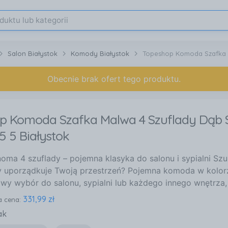
Salon Białystok
Komody Białystok
Topeshop Komoda Szafka 
Obecnie brak ofert tego produktu.
p Komoda Szafka Malwa 4 Szuflady Dąb
 5 Białystok
ma 4 szuflady – pojemna klasyka do salonu i sypialni Sz
y uporządkuje Twoją przestrzeń? Pojemna komoda w kolor
y wybór do salonu, sypialni lub każdego innego wnętrza, g
331,99 zł
a cena:
ak