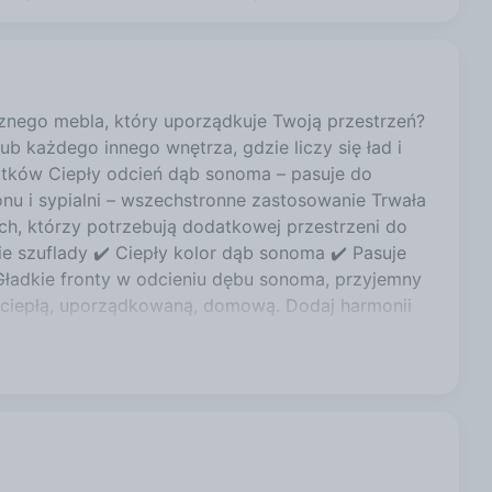
znego mebla, który uporządkuje Twoją przestrzeń?
 każdego innego wnętrza, gdzie liczy się ład i
tków Ciepły odcień dąb sonoma – pasuje do
lonu i sypialni – wszechstronne zastosowanie Trwała
ych, którzy potrzebują dodatkowej przestrzeni do
e szuflady ✔️ Ciepły kolor dąb sonoma ✔️ Pasuje
ładkie fronty w odcieniu dębu sonoma, przyjemny
– ciepłą, uporządkowaną, domową. Dodaj harmonii
i i ciesz się porządkiem w stylu, który kochasz!
– wykończone tworzywem ABS (charakteryzującym
godnego, a przede wszystkim bezpiecznego
bla czyścić przy pomocy miękkiej szmatki.
zystkimi potrzebnymi akcesoriami montażowymi.