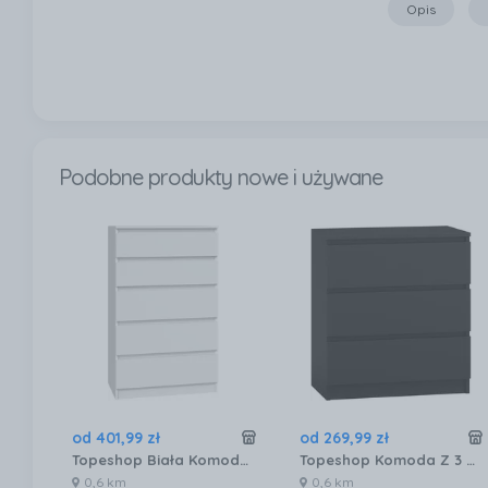
Opis
Podobne produkty nowe i używane
od
401
,
99
zł
od
269
,
99
zł
Topeshop Biała Komoda 5 Szuflad
Topeshop Komoda Z 3 Szufladami Czarna 70X40X77 Cm
0,6 km
0,6 km