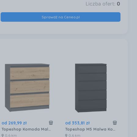
Liczba ofert:
0
Sprawdź na Ceneo.pl
od
269
,
99
zł
od
353
,
81
zł
od
Topeshop Komoda Malwa M3 Antracyt Dąb Artisan 12706998191
Topeshop M5 Malwa Komoda 5 Szuflad Czarny 11819624303
0,6 km
0,6 km
2,