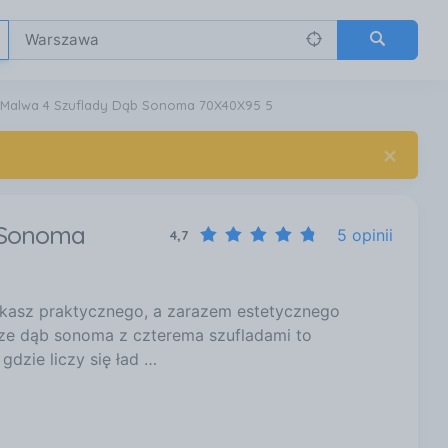
Malwa 4 Szuflady Dąb Sonoma 70X40X95 5
×
 Sonoma
5 opinii
4,7
ukasz praktycznego, a zarazem estetycznego
ze dąb sonoma z czterema szufladami to
dzie liczy się ład …