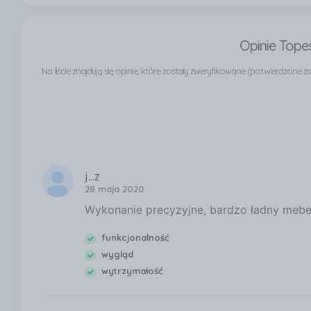
Opinie Top
Na liście znajdują się opinie, które zostały zweryfikowane (potwierdzon
j...z
28 maja 2020
Wykonanie precyzyjne, bardzo ładny mebel
funkcjonalność
wygląd
wytrzymałość