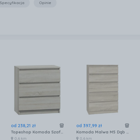
Specyfikacja
Opinie
od
238
,
21
zł
od
397
,
99
zł
Topeshop Komoda Szafka 3 Szuflady Kolor Dąb Sonoma 4560375
Komoda Malwa M5 Dąb Sonoma 12920900683
0,6 km
0,6 km